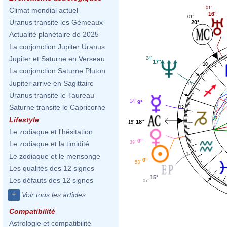
01'
Climat mondial actuel
16°
01'
Uranus transite les Gémeaux
20°
Actualité planétaire de 2025
La conjonction Jupiter Uranus
Jupiter et Saturne en Verseau
24'
17°
10
La conjonction Saturne Pluton
Jupiter arrive en Sagittaire
11
Uranus transite le Taureau
14'
9°
Saturne transite le Capricorne
12
Lifestyle
18°
15'
Le zodiaque et l'hésitation
0°
39'
Le zodiaque et la timidité
1
Le zodiaque et le mensonge
0°
53'
Les qualités des 12 signes
15°
Les défauts des 12 signes
07'
+
Voir tous les articles
Compatibilité
Astrologie et compatibilité