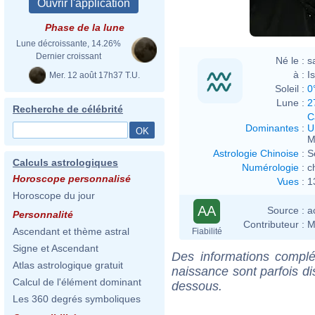
Phase de la lune
Lune décroissante, 14.26%
Dernier croissant
Né le :
s
à :
I
Mer. 12 août 17h37 T.U.
Soleil :
0
Lune :
2
Recherche de célébrité
C
Dominantes
:
U
M
Astrologie Chinoise
:
S
Calculs astrologiques
Numérologie
:
c
Horoscope personnalisé
Vues
:
1
Horoscope du jour
AA
Source :
a
Personnalité
Contributeur :
M
Ascendant et thème astral
Fiabilité
Signe et Ascendant
Des informations complé
Atlas astrologique gratuit
naissance sont parfois di
Calcul de l'élément dominant
dessous.
Les 360 degrés symboliques