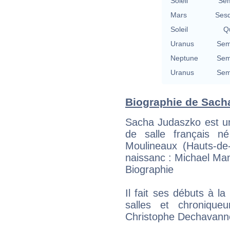
Soleil
Sem
Mars
Sesq
Soleil
Qu
Uranus
Sem
Neptune
Sem
Uranus
Sem
Biographie de Sacha
Sacha Judaszko est un
de salle français n
Moulineaux (Hauts-de
naissanc : Michael Man
Biographie
Il fait ses débuts à la
salles et chronique
Christophe Dechavanne