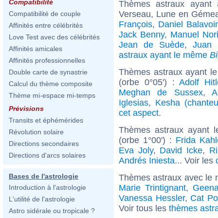
Compatibilité
Thèmes astraux ayant
Verseau, Lune en Gémea
Compatibilité de couple
François
,
Daniel Balavoi
Affinités entre célébrités
Jack Benny
,
Manuel Nor
Love Test avec des célébrités
Jean de Suède
,
Juan 
Affinités amicales
astraux ayant le même
B
Affinités professionnelles
Thèmes astraux ayant le
Double carte de synastrie
(orbe 0°05') :
Adolf Hitl
Calcul du thème composite
Meghan de Sussex
,
A
Thème mi-espace mi-temps
Iglesias
,
Kesha (chanteu
Prévisions
cet aspect
.
Transits et éphémérides
Thèmes astraux ayant l
Révolution solaire
(orbe 1°00') :
Frida Kahl
Directions secondaires
Eva Joly
,
David Icke
,
Ri
Directions d'arcs solaires
Andrés Iniesta
... Voir les
Bases de l'astrologie
Thèmes astraux avec le 
Marie Trintignant
,
Geena
Introduction à l'astrologie
Vanessa Hessler
,
Cat Po
L'utilité de l'astrologie
Voir tous les
thèmes astra
Astro sidérale ou tropicale ?