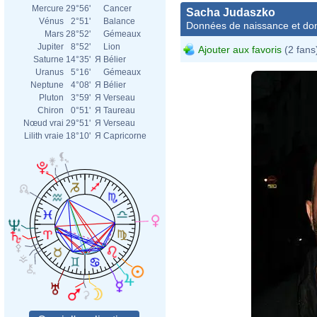
Mercure
29°56'
Cancer
Sacha Judaszko
Vénus
2°51'
Balance
Données de naissance et dom
Mars
28°52'
Gémeaux
Jupiter
8°52'
Lion
Ajouter aux favoris
(2 fans
Saturne
14°35'
Я
Bélier
Uranus
5°16'
Gémeaux
Neptune
4°08'
Я
Bélier
Pluton
3°59'
Я
Verseau
Chiron
0°51'
Я
Taureau
Nœud vrai
29°51'
Я
Verseau
Lilith vraie
18°10'
Я
Capricorne