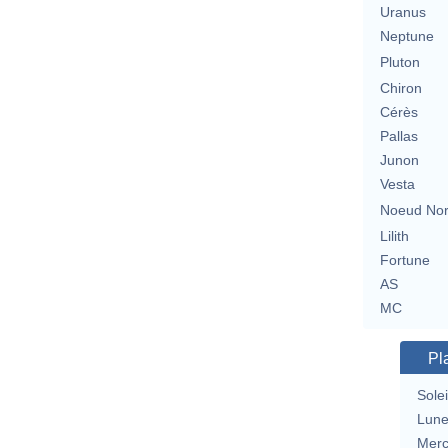
Uranus
Neptune
Pluton
Chiron
Cérès
Pallas
Junon
Vesta
Noeud No
Lilith
Fortune
AS
MC
Pl
Solei
Lun
Merc