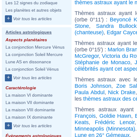
thèmes astraux ayant l
Les 12 signes du zodiaque
Les planètes et autres objets
Thèmes astraux ayant 
+
Voir tous les articles
(orbe 0°11') :
Beyoncé K
Stone
,
Sandra Bullock
(chanteuse)
,
Edgar Cayc
Articles astrologiques
Aspects planétaires
Thèmes astraux ayant le
La conjonction Mercure Vénus
(orbe 0°15') :
Marlon Bra
La conjonction Soleil Mercure
McGregor
,
Victoria du R
Stéphanie de Monaco
,
Lune AS en dissonance
célébrités ayant cet aspe
La conjonction Soleil Vénus
+
Voir tous les articles
Thèmes astraux avec l
Boris Johnson
,
Zoe Sa
Caractérologie
Paula Abdul
,
Nick Drake
La maison VI dominante
les
thèmes astraux des cé
La maison VII dominante
Thèmes astraux ayan
La maison VIII dominante
François
,
Goldie Hawn
,
La maison IX dominante
Keats
,
Frédéric Lenoir
+
Voir tous les articles
Minneapolis (Minnesota)
Lune en 26° Gémeaux
.
Évènements astrologiques