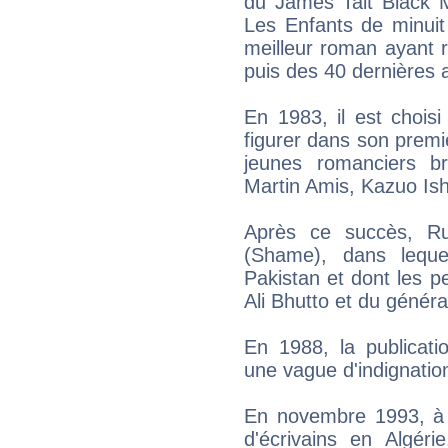
du James Tait Black M
Les Enfants de minuit
meilleur roman ayant 
puis des 40 dernières 
En 1983, il est choisi
figurer dans son prem
jeunes romanciers b
Martin Amis, Kazuo Ish
Après ce succès, Ru
(Shame), dans lequel 
Pakistan et dont les p
Ali Bhutto et du géné
En 1988, la publicati
une vague d'indignati
En novembre 1993, à l
d'écrivains en Algéri