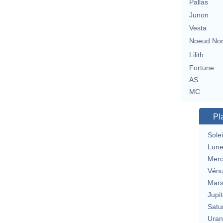
Pallas
Junon
Vesta
Noeud No
Lilith
Fortune
AS
MC
Pl
Solei
Lun
Merc
Vén
Mar
Jupit
Satu
Uran