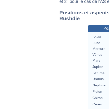
et 2° pour le cas de l'AS
Positions et aspect
Rushdie
Pos
Soleil
Lune
Mercure
Vénus
Mars
Jupiter
Saturne
Uranus
Neptune
Pluton
Chiron
Cérès