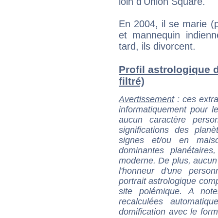
loin d'Union Square.
En 2004, il se marie (p
et mannequin indien
tard, ils divorcent.
Profil astrologique 
filtré)
Avertissement
: ces extra
informatiquement pour le
aucun caractère perso
significations des pla
signes et/ou en maiso
dominantes planétaires,
moderne. De plus, aucun a
l'honneur d'une personn
portrait astrologique com
site polémique. A note
recalculées automatiq
domification avec le form