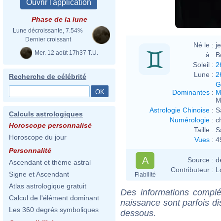
Phase de la lune
Lune décroissante, 7.54%
Dernier croissant
Né le :
j
Mer. 12 août 17h37 T.U.
à :
B
Soleil :
2
Lune :
2
Recherche de célébrité
G
Dominantes
:
M
M
Astrologie Chinoise
:
S
Calculs astrologiques
Numérologie
:
c
Horoscope personnalisé
Taille :
S
Horoscope du jour
Vues
:
4
Personnalité
A
Source :
d
Ascendant et thème astral
Contributeur :
L
Signe et Ascendant
Fiabilité
Atlas astrologique gratuit
Des informations complé
Calcul de l'élément dominant
naissance sont parfois di
Les 360 degrés symboliques
dessous.