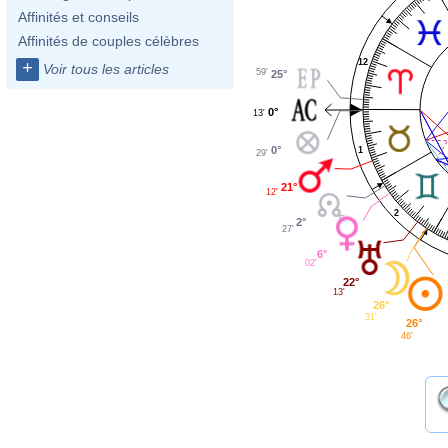
Affinités et conseils
Affinités de couples célèbres
12
+
Voir tous les articles
59'
25°
0°
13'
0°
1
29'
21°
12'
2
2°
27'
6°
02'
22°
13'
26°
31'
26°
46'