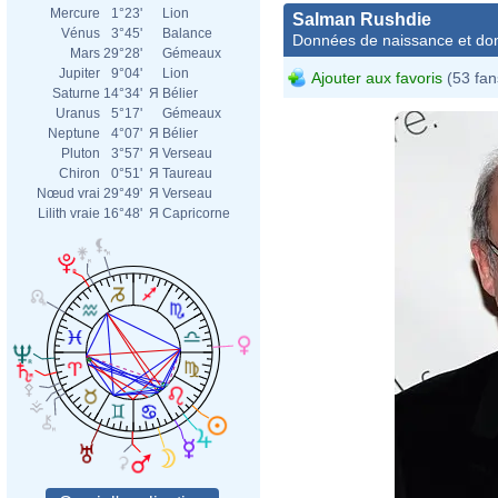
Mercure
1°23'
Lion
Salman Rushdie
Vénus
3°45'
Balance
Données de naissance et dom
Mars
29°28'
Gémeaux
Jupiter
9°04'
Lion
Ajouter aux favoris
(53 fan
Saturne
14°34'
Я
Bélier
Uranus
5°17'
Gémeaux
Neptune
4°07'
Я
Bélier
Pluton
3°57'
Я
Verseau
Chiron
0°51'
Я
Taureau
Nœud vrai
29°49'
Я
Verseau
Lilith vraie
16°48'
Я
Capricorne
Orig
Deri