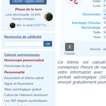
Soleil :
3
Lune :
9
Phase de la lune
C
Dominantes
:
S
Lune décroissante, 16.65%
E
Dernier croissant
Astrologie Chinoise
:
T
Mer. 12 août 17h37 T.U.
Numérologie
:
c
Taille :
S
Recherche de célébrité
Vues
:
1
X
Source :
d
Fiabilité
Calculs astrologiques
Horoscope personnalisé
Ce thème est calculé 
Horoscope du jour
connaissez l'heure de n
votre information ave
Personnalité
portrait astrologique (
Ascendant et thème astral
envoyé gratuitement pour
Signe et Ascendant
Atlas astrologique gratuit
Calcul de l'élément dominant
Les 360 degrés symboliques