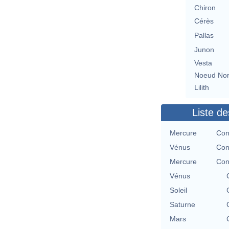
Chiron
Cérès
Pallas
Junon
Vesta
Noeud No
Lilith
Liste de
Mercure
Con
Vénus
Con
Mercure
Con
Vénus
Soleil
Saturne
Mars