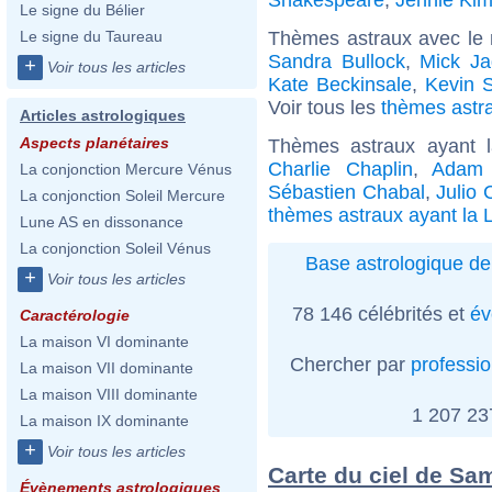
Le signe du Bélier
Thèmes astraux avec le
Le signe du Taureau
Sandra Bullock
,
Mick Ja
+
Voir tous les articles
Kate Beckinsale
,
Kevin 
Voir tous les
thèmes astra
Articles astrologiques
Aspects planétaires
Thèmes astraux ayant 
Charlie Chaplin
,
Adam 
La conjonction Mercure Vénus
Sébastien Chabal
,
Julio 
La conjonction Soleil Mercure
thèmes astraux ayant la 
Lune AS en dissonance
La conjonction Soleil Vénus
Base astrologique de
+
Voir tous les articles
78 146 célébrités et
év
Caractérologie
La maison VI dominante
Chercher par
professi
La maison VII dominante
La maison VIII dominante
1 207 2
La maison IX dominante
+
Voir tous les articles
Carte du ciel de S
Évènements astrologiques