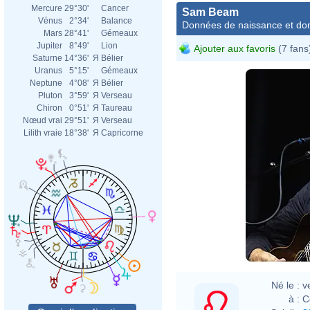
Mercure
29°30'
Cancer
Sam Beam
Vénus
2°34'
Balance
Données de naissance et dom
Mars
28°41'
Gémeaux
Jupiter
8°49'
Lion
Ajouter aux favoris
(7 fans
Saturne
14°36'
Я
Bélier
Uranus
5°15'
Gémeaux
Neptune
4°08'
Я
Bélier
Pluton
3°59'
Я
Verseau
Chiron
0°51'
Я
Taureau
Nœud vrai
29°51'
Я
Verseau
Lilith vraie
18°38'
Я
Capricorne
Né le :
v
à :
C