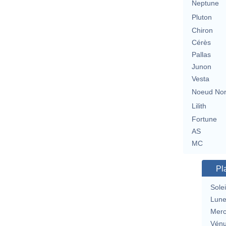
Neptune
Pluton
Chiron
Cérès
Pallas
Junon
Vesta
Noeud No
Lilith
Fortune
AS
MC
Pl
Solei
Lun
Merc
Vén