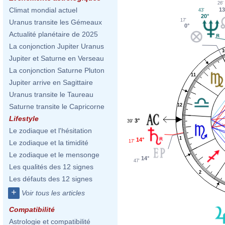
26'
Climat mondial actuel
13
43'
20°
17'
Uranus transite les Gémeaux
0°
Actualité planétaire de 2025
La conjonction Jupiter Uranus
1
Jupiter et Saturne en Verseau
La conjonction Saturne Pluton
11
Jupiter arrive en Sagittaire
Uranus transite le Taureau
12
Saturne transite le Capricorne
Lifestyle
3°
39'
Le zodiaque et l'hésitation
1
14°
17'
Le zodiaque et la timidité
Le zodiaque et le mensonge
14°
47'
Les qualités des 12 signes
2
Les défauts des 12 signes
+
Voir tous les articles
Compatibilité
Astrologie et compatibilité