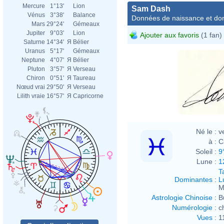
Mercure
1°13'
Lion
Sam Dash
Vénus
3°38'
Balance
Données de naissance et dom
Mars
29°24'
Gémeaux
Jupiter
9°03'
Lion
Ajouter aux favoris
(1 fan)
Saturne
14°34'
Я
Bélier
Uranus
5°17'
Gémeaux
Neptune
4°07'
Я
Bélier
Pluton
3°57'
Я
Verseau
Chiron
0°51'
Я
Taureau
Nœud vrai
29°50'
Я
Verseau
Lilith vraie
16°57'
Я
Capricorne
Né le :
v
à :
C
Soleil :
9
Lune :
1
T
Dominantes
:
L
M
Astrologie Chinoise
:
B
Numérologie
:
c
Vues
:
1