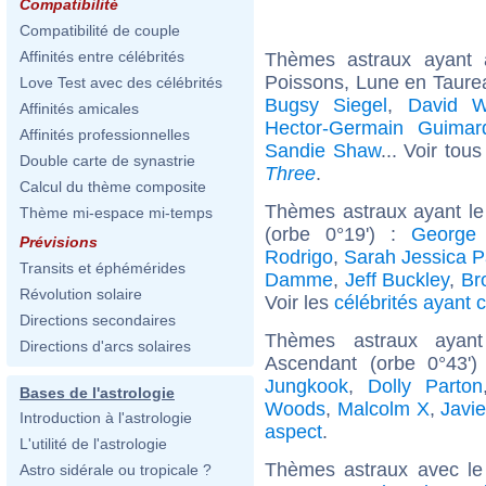
Compatibilité
Compatibilité de couple
Affinités entre célébrités
Thèmes astraux ayant
Poissons, Lune en Taure
Love Test avec des célébrités
Bugsy Siegel
,
David W
Affinités amicales
Hector-Germain Guimar
Affinités professionnelles
Sandie Shaw
... Voir tou
Double carte de synastrie
Three
.
Calcul du thème composite
Thèmes astraux ayant le
Thème mi-espace mi-temps
(orbe 0°19') :
George
Prévisions
Rodrigo
,
Sarah Jessica P
Transits et éphémérides
Damme
,
Jeff Buckley
,
Br
Révolution solaire
Voir les
célébrités ayant 
Directions secondaires
Thèmes astraux ayan
Directions d'arcs solaires
Ascendant (orbe 0°43'
Jungkook
,
Dolly Parton
Bases de l'astrologie
Woods
,
Malcolm X
,
Javi
Introduction à l'astrologie
aspect
.
L'utilité de l'astrologie
Thèmes astraux avec le
Astro sidérale ou tropicale ?