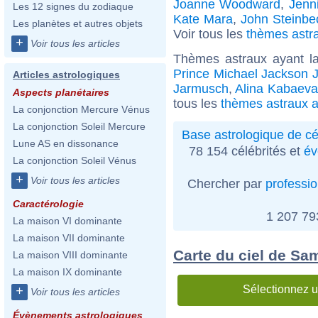
Joanne Woodward
,
Jenni
Les 12 signes du zodiaque
Kate Mara
,
John Steinbe
Les planètes et autres objets
Voir tous les
thèmes astra
+
Voir tous les articles
Thèmes astraux ayant l
Prince Michael Jackson J
Articles astrologiques
Jarmusch
,
Alina Kabaeva
Aspects planétaires
tous les
thèmes astraux a
La conjonction Mercure Vénus
La conjonction Soleil Mercure
Base astrologique de cé
Lune AS en dissonance
78 154 célébrités et
év
La conjonction Soleil Vénus
+
Voir tous les articles
Chercher par
professi
Caractérologie
1 207 7
La maison VI dominante
La maison VII dominante
Carte du ciel de Sa
La maison VIII dominante
La maison IX dominante
Sélectionnez u
+
Voir tous les articles
Évènements astrologiques