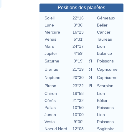
Positions des planètes
Soleil
22°16'
Gémeaux
Lune
3°36'
Bélier
Mercure
16°23'
Cancer
Vénus
6°31'
Taureau
Mars
24°17'
Lion
Jupiter
4°59'
Balance
Saturne
0°19'
Я
Poissons
Uranus
21°19'
Я
Capricorne
Neptune
20°30'
Я
Capricorne
Pluton
23°22'
Я
Scorpion
Chiron
19°58'
Lion
Cérès
21°32'
Bélier
Pallas
10°50'
Poissons
Junon
10°00'
Lion
Vesta
9°00'
Poissons
Noeud Nord
12°08'
Sagittaire