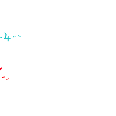
4°
59'
24°
17'