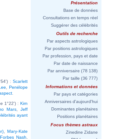
Présentation
Base de données
Consultations en temps réel
Suggérer des célébrités
Outils de recherche
Par aspects astrologiques
Par positions astrologiques
Par profession, pays et date
Par date de naissance
Par anniversaire
(78 138)
Par taille
(36 777)
54') :
Scarlett
Informations et données
Lee
,
Penélope
 aspect
.
Par pays et catégories
Anniversaires d'aujourd'hui
e 1°22') :
Kim
Dominantes planétaires
no Mars
,
Jeff
élébrités ayant
Positions planétaires
Focus thèmes astraux
r)
,
Mary-Kate
Zinedine Zidane
 Forbes Nash
,