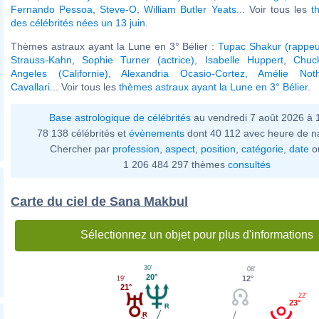
Fernando Pessoa
,
Steve-O
,
William Butler Yeats
... Voir tous les
t
des célébrités nées un 13 juin
.
Thèmes astraux ayant la Lune en 3° Bélier :
Tupac Shakur (rappeu
Strauss-Kahn
,
Sophie Turner (actrice)
,
Isabelle Huppert
,
Chuc
Angeles (Californie)
,
Alexandria Ocasio-Cortez
,
Amélie Not
Cavallari
... Voir tous les
thèmes astraux ayant la Lune en 3° Bélier
.
Base astrologique de célébrités
au vendredi 7 août 2026 à
78 138 célébrités et
évènements
dont 40 112 avec heure de n
Chercher par
profession
,
aspect
,
position
,
catégorie
,
date
o
1 206 484 297 thèmes
consultés
Carte du ciel de Sana Makbul
Sélectionnez un objet pour plus d'informations
30'
08'
20°
12°
19'
21°
22'
23°