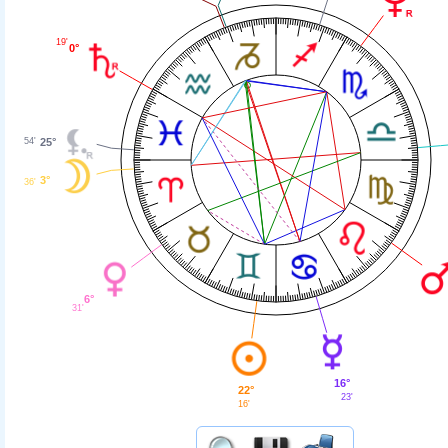
19'
0°
25°
54'
3°
36'
6°
31'
16°
22°
23'
16'