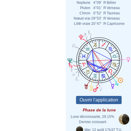
Neptune
4°09'
Я
Bélier
Pluton
4°01'
Я
Verseau
Chiron
0°52'
Я
Taureau
Nœud vrai
29°53'
Я
Verseau
Lilith vraie
20°47'
Я
Capricorne
Phase de la lune
Lune décroissante, 29.15%
Dernier croissant
Mer. 12 août 17h37 T.U.