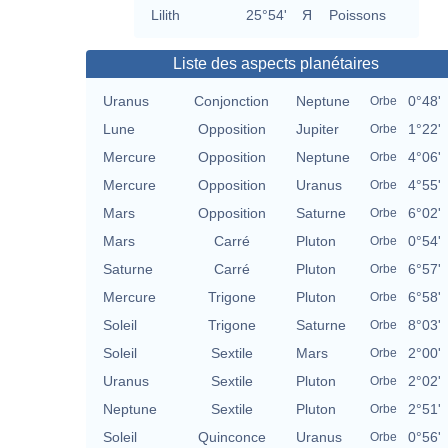
Lilith
25°54'
Я
Poissons
Liste des aspects planétaires
Uranus
Conjonction
Neptune
0°48'
Orbe
Lune
Opposition
Jupiter
1°22'
Orbe
Mercure
Opposition
Neptune
4°06'
Orbe
Mercure
Opposition
Uranus
4°55'
Orbe
Mars
Opposition
Saturne
6°02'
Orbe
Mars
Carré
Pluton
0°54'
Orbe
Saturne
Carré
Pluton
6°57'
Orbe
Mercure
Trigone
Pluton
6°58'
Orbe
Soleil
Trigone
Saturne
8°03'
Orbe
Soleil
Sextile
Mars
2°00'
Orbe
Uranus
Sextile
Pluton
2°02'
Orbe
Neptune
Sextile
Pluton
2°51'
Orbe
Soleil
Quinconce
Uranus
0°56'
Orbe