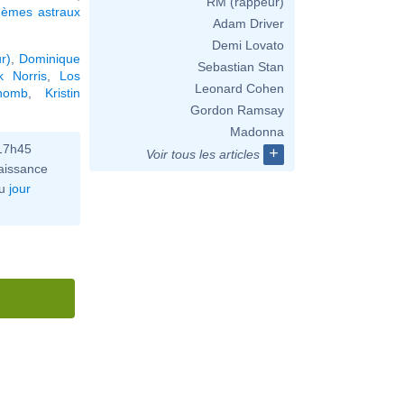
RM (rappeur)
hèmes astraux
Adam Driver
Demi Lovato
r)
,
Dominique
Sebastian Stan
k Norris
,
Los
Leonard Cohen
homb
,
Kristin
Gordon Ramsay
Madonna
 17h45
+
Voir tous les articles
aissance
u
jour