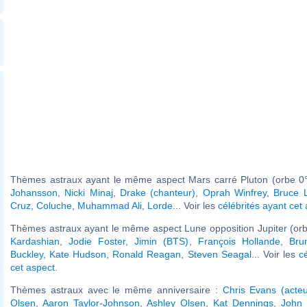
Thèmes astraux ayant le même aspect Mars carré Pluton (orbe 0°
Johansson
,
Nicki Minaj
,
Drake (chanteur)
,
Oprah Winfrey
,
Bruce 
Cruz
,
Coluche
,
Muhammad Ali
,
Lorde
... Voir les
célébrités ayant cet
Thèmes astraux ayant le même aspect Lune opposition Jupiter (orb
Kardashian
,
Jodie Foster
,
Jimin (BTS)
,
François Hollande
,
Bru
Buckley
,
Kate Hudson
,
Ronald Reagan
,
Steven Seagal
... Voir les
c
cet aspect
.
Thèmes astraux avec le même anniversaire :
Chris Evans (acteu
Olsen
,
Aaron Taylor-Johnson
,
Ashley Olsen
,
Kat Dennings
,
John