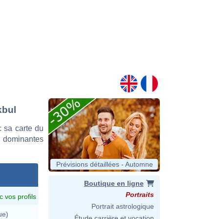
kbul
 sa carte du
es dominantes
Prévisions détaillées - Automne
Boutique en ligne
Portraits
c vos profils
Portrait astrologique
ue)
Étude carrière et vocation