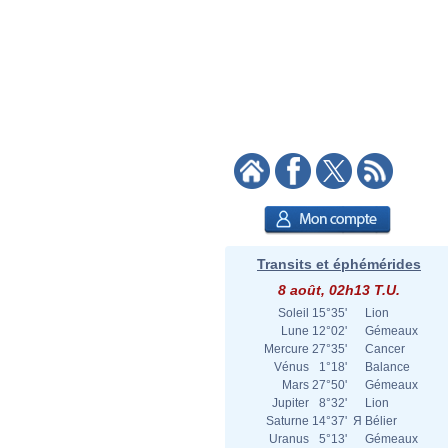
Transits et éphémérides
8 août, 02h13 T.U.
Soleil
15°35'
Lion
Lune
12°02'
Gémeaux
Mercure
27°35'
Cancer
Vénus
1°18'
Balance
Mars
27°50'
Gémeaux
Jupiter
8°32'
Lion
Saturne
14°37'
Я
Bélier
Uranus
5°13'
Gémeaux