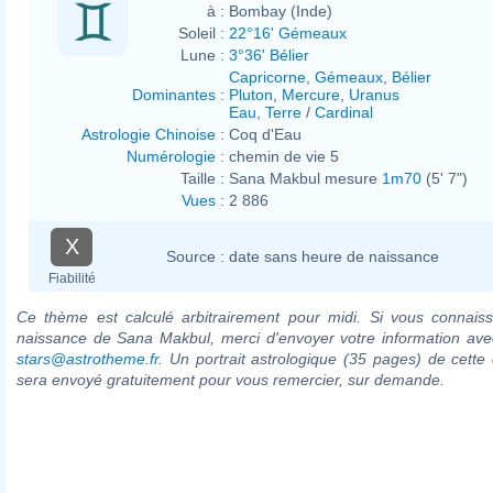
à :
Bombay (Inde)
Soleil :
22°16' Gémeaux
Lune :
3°36' Bélier
Capricorne
,
Gémeaux
,
Bélier
Dominantes
:
Pluton
,
Mercure
,
Uranus
Eau
,
Terre
/
Cardinal
Astrologie Chinoise
:
Coq d'Eau
Numérologie
:
chemin de vie 5
Taille :
Sana Makbul mesure
1m70
(5' 7")
Vues
:
2 886
X
Source :
date sans heure de naissance
Fiabilité
Ce thème est calculé arbitrairement pour midi. Si vous connaiss
naissance de Sana Makbul, merci d'envoyer votre information ave
stars@astrotheme.fr
. Un portrait astrologique (35 pages) de cette 
sera envoyé gratuitement pour vous remercier, sur demande.