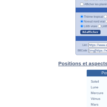
Afficher les plan
Thème tropical
Noeud nord vrai
Lilith vraie
Lili
Lien
BBCode
Positions et aspect
Pos
Soleil
Lune
Mercure
Vénus
Mars