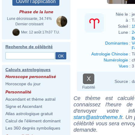
Phase de la lune
Née le :
j
Lune décroissante, 34.74%
à :
T
Dernier croissant
Soleil :
1
Lune :
2
Mer. 12 août 17h37 T.U.
B
Dominantes
:
V
Recherche de célébrité
F
Astrologie Chinoise
:
T
Numérologie
:
c
Vues
:
3
Calculs astrologiques
Horoscope personnalisé
X
Source :
d
Horoscope du jour
Fiabilité
Personnalité
Ce thème est calculé 
Ascendant et thème astral
connaissez l'heure d
Signe et Ascendant
d'envoyer votre i
Atlas astrologique gratuit
stars@astrotheme.fr
. Un 
Calcul de l'élément dominant
célébrité vous sera envoy
Les 360 degrés symboliques
demande.