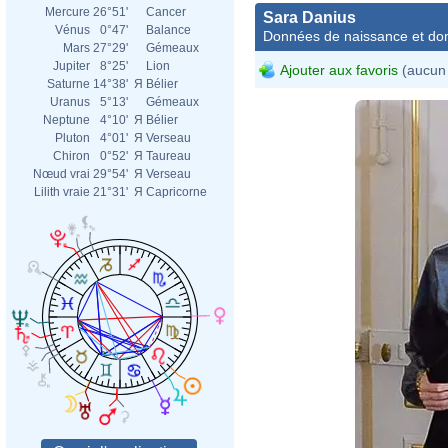
Mercure
26°51'
Cancer
Sara Danius
Vénus
0°47'
Balance
Données de naissance et dom
Mars
27°29'
Gémeaux
Jupiter
8°25'
Lion
Ajouter aux favoris
(aucun 
Saturne
14°38'
Я
Bélier
Uranus
5°13'
Gémeaux
Neptune
4°10'
Я
Bélier
Pluton
4°01'
Я
Verseau
Chiron
0°52'
Я
Taureau
Nœud vrai
29°54'
Я
Verseau
Lilith vraie
21°31'
Я
Capricorne