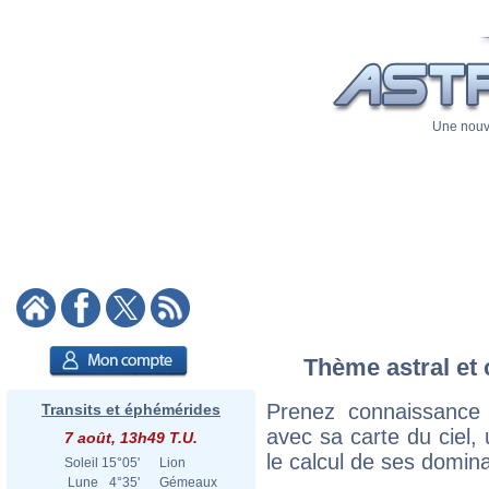
Une nouve
Thème astral et 
Prenez connaissance
Transits et éphémérides
avec sa carte du ciel, 
7 août, 13h49 T.U.
le calcul de ses domina
Soleil
15°05'
Lion
Lune
4°35'
Gémeaux