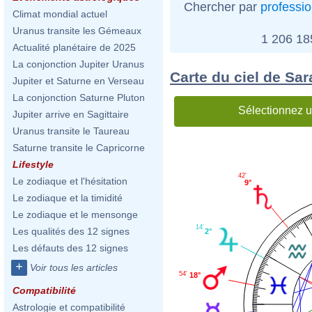
Chercher par
professi
Climat mondial actuel
Uranus transite les Gémeaux
1 206 1
Actualité planétaire de 2025
La conjonction Jupiter Uranus
Carte du ciel de Sa
Jupiter et Saturne en Verseau
La conjonction Saturne Pluton
Sélectionnez u
Jupiter arrive en Sagittaire
Uranus transite le Taureau
Saturne transite le Capricorne
Lifestyle
42'
Le zodiaque et l'hésitation
9°
Le zodiaque et la timidité
Le zodiaque et le mensonge
14'
Les qualités des 12 signes
2°
Les défauts des 12 signes
+
Voir tous les articles
54'
18°
Compatibilité
Astrologie et compatibilité