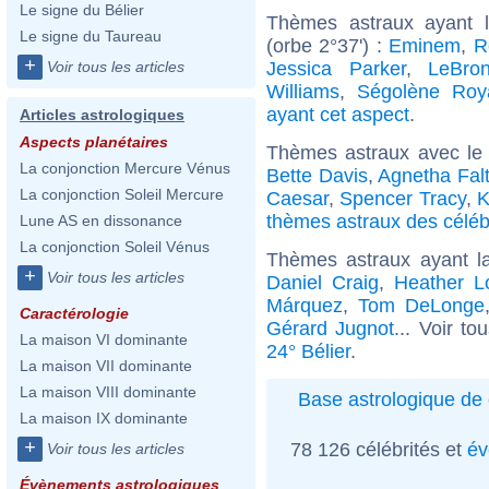
Le signe du Bélier
Thèmes astraux ayant 
Le signe du Taureau
(orbe 2°37') :
Eminem
,
R
+
Jessica Parker
,
LeBro
Voir tous les articles
Williams
,
Ségolène Roy
ayant cet aspect
.
Articles astrologiques
Aspects planétaires
Thèmes astraux avec le
La conjonction Mercure Vénus
Bette Davis
,
Agnetha Fal
La conjonction Soleil Mercure
Caesar
,
Spencer Tracy
,
K
thèmes astraux des célébr
Lune AS en dissonance
La conjonction Soleil Vénus
Thèmes astraux ayant l
+
Voir tous les articles
Daniel Craig
,
Heather L
Márquez
,
Tom DeLonge
Caractérologie
Gérard Jugnot
... Voir to
La maison VI dominante
24° Bélier
.
La maison VII dominante
La maison VIII dominante
Base astrologique de 
La maison IX dominante
+
78 126 célébrités et
év
Voir tous les articles
Évènements astrologiques