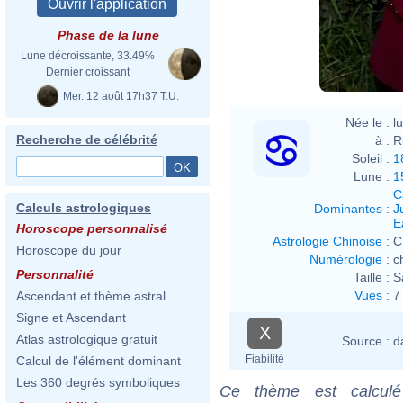
Phase de la lune
Lune décroissante, 33.49%
Dernier croissant
Mer. 12 août 17h37 T.U.
Née le :
l
Recherche de célébrité
à :
R
Soleil :
1
Lune :
1
C
Calculs astrologiques
Dominantes
:
J
E
Horoscope personnalisé
Astrologie Chinoise
:
C
Horoscope du jour
Numérologie
:
c
Personnalité
Taille :
S
Vues
:
7
Ascendant et thème astral
Signe et Ascendant
X
Atlas astrologique gratuit
Source :
d
Fiabilité
Calcul de l'élément dominant
Les 360 degrés symboliques
Ce thème est calculé 