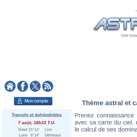
Une nouve
Thème astral et c
Prenez connaissance 
Transits et éphémérides
avec sa carte du ciel, 
7 août, 16h33 T.U.
le calcul de ses domina
Soleil
15°12'
Lion
Lune
6°14'
Gémeaux