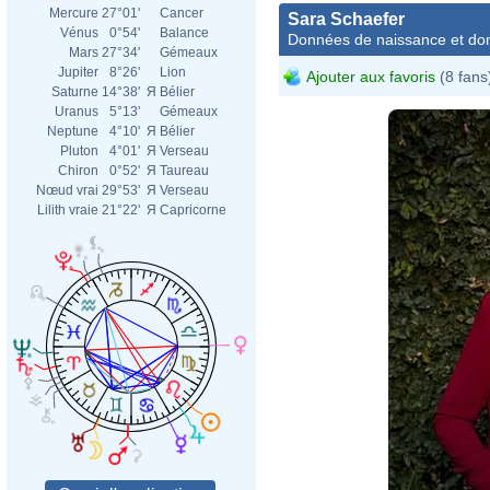
Mercure
27°01'
Cancer
Sara Schaefer
Vénus
0°54'
Balance
Données de naissance et dom
Mars
27°34'
Gémeaux
Jupiter
8°26'
Lion
Ajouter aux favoris
(8 fans
Saturne
14°38'
Я
Bélier
Uranus
5°13'
Gémeaux
Neptune
4°10'
Я
Bélier
Pluton
4°01'
Я
Verseau
Chiron
0°52'
Я
Taureau
Nœud vrai
29°53'
Я
Verseau
Lilith vraie
21°22'
Я
Capricorne