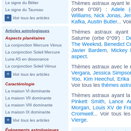
Thèmes astraux ayant le 
Le signe du Bélier
(orbe 0°09') :
Adele (
Le signe du Taureau
Williams
,
Nick Jonas
,
Jen
+
Voir tous les articles
Kafka
,
Austin Butler
... Vo
Articles astrologiques
Thèmes astraux ayant
Saturne (orbe 0°09') :
D
Aspects planétaires
The Weeknd
,
Benedict C
La conjonction Mercure Vénus
Javier Bardem
,
Mickey 
La conjonction Soleil Mercure
aspect
.
Lune AS en dissonance
Thèmes astraux avec le 
La conjonction Soleil Vénus
Vergara
,
Jessica Simpso
+
Voir tous les articles
Yoo
,
Kim Heechul
,
Erika
Caractérologie
Voir tous les
thèmes astra
La maison VI dominante
Thèmes astraux ayant la
La maison VII dominante
Pinkett Smith
,
Lance A
La maison VIII dominante
Morgan
,
Louis XV de Fr
La maison IX dominante
Cromwell
... Voir tous le
Vierge
.
+
Voir tous les articles
Évènements astrologiques