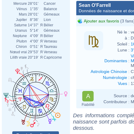
Mercure
28°01'
Cancer
Sean O'Farrell
Vénus
1°35'
Balance
Données de naissance et dom
Mars
28°01'
Gémeaux
Jupiter
8°36'
Lion
Ajouter aux favoris
(3 fans
Saturne
14°37'
Я
Bélier
Uranus
5°14'
Gémeaux
Né le :
v
Neptune
4°09'
Я
Bélier
à :
D
Pluton
4°00'
Я
Verseau
Soleil :
1
Chiron
0°51'
Я
Taureau
Lune :
3
Nœud vrai
29°53'
Я
Verseau
V
Lilith vraie
20°19'
Я
Capricorne
Dominantes
:
M
M
Astrologie Chinoise
:
C
Numérologie
:
c
Vues
:
1
A
Source :
d
Contributeur :
M
Fiabilité
Des informations complé
naissance sont parfois di
dessous.