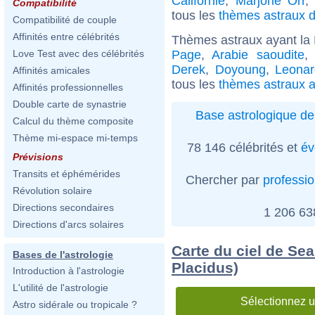
Californie
,
Marjorie Orr
Compatibilité
tous les
thèmes astraux d
Compatibilité de couple
Affinités entre célébrités
Thèmes astraux ayant la
Page
,
Arabie saoudite
Love Test avec des célébrités
Derek
,
Doyoung
,
Leona
Affinités amicales
tous les
thèmes astraux a
Affinités professionnelles
Double carte de synastrie
Base astrologique de
Calcul du thème composite
Thème mi-espace mi-temps
78 146 célébrités et
év
Prévisions
Transits et éphémérides
Chercher par
professi
Révolution solaire
Directions secondaires
1 206 6
Directions d'arcs solaires
Carte du ciel de Sea
Bases de l'astrologie
Placidus)
Introduction à l'astrologie
L'utilité de l'astrologie
Sélectionnez u
Astro sidérale ou tropicale ?