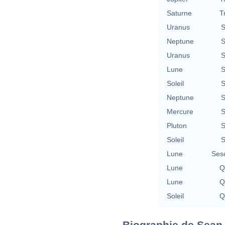
Saturne
T
Uranus
S
Neptune
S
Uranus
S
Lune
S
Soleil
S
Neptune
S
Mercure
S
Pluton
S
Soleil
S
Lune
Ses
Lune
Q
Lune
Q
Soleil
Q
Biographie de Sean O