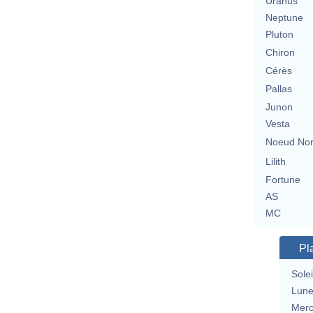
Uranus
Neptune
Pluton
Chiron
Cérès
Pallas
Junon
Vesta
Noeud No
Lilith
Fortune
AS
MC
Pl
Solei
Lun
Merc