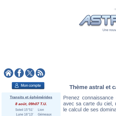
Une nouve
Thème astral et c
Prenez connaissance 
Transits et éphémérides
avec sa carte du ciel, 
8 août, 09h07 T.U.
le calcul de ses domina
Soleil
15°51'
Lion
Lune
16°13'
Gémeaux