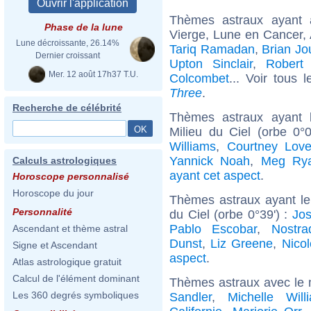
Thèmes astraux ayant
Phase de la lune
Vierge, Lune en Cancer,
Lune décroissante, 26.14%
Tariq Ramadan
,
Brian Jo
Dernier croissant
Upton Sinclair
,
Robert
Mer. 12 août 17h37 T.U.
Colcombet
... Voir tous 
Three
.
Recherche de célébrité
Thèmes astraux ayant 
Milieu du Ciel (orbe 0°
Williams
,
Courtney Lov
Yannick Noah
,
Meg Ry
Calculs astrologiques
ayant cet aspect
.
Horoscope personnalisé
Horoscope du jour
Thèmes astraux ayant le
Personnalité
du Ciel (orbe 0°39') :
Jo
Pablo Escobar
,
Nostr
Ascendant et thème astral
Dunst
,
Liz Greene
,
Nico
Signe et Ascendant
aspect
.
Atlas astrologique gratuit
Calcul de l'élément dominant
Thèmes astraux avec le 
Les 360 degrés symboliques
Sandler
,
Michelle Will