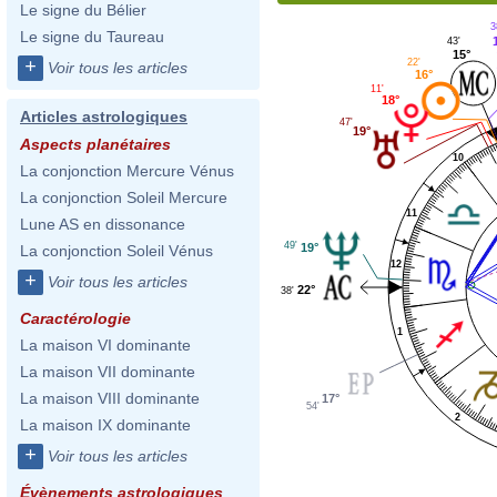
Le signe du Bélier
3
Le signe du Taureau
43'
15°
+
22'
Voir tous les articles
16°
11'
18°
Articles astrologiques
47'
19°
Aspects planétaires
10
La conjonction Mercure Vénus
La conjonction Soleil Mercure
11
Lune AS en dissonance
49'
19°
La conjonction Soleil Vénus
12
+
Voir tous les articles
22°
38'
Caractérologie
1
La maison VI dominante
La maison VII dominante
La maison VIII dominante
17°
54'
2
La maison IX dominante
+
Voir tous les articles
Évènements astrologiques