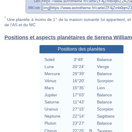
Lien
BBCode
*
Une planète à moins de 1° de la maison suivante lui appartient, et 
de l'AS et du MC
Positions et aspects planétaires de Serena Willia
Positions des planètes
Soleil
3°49'
Balance
Lune
20°24'
Vierge
Mercure
29°39'
Balance
Vénus
16°20'
Scorpion
Mars
15°35'
Lion
Jupiter
17°03'
Balance
Saturne
11°43'
Balance
Uranus
27°15'
Scorpion
Neptune
22°14'
Sagittaire
Pluton
23°27'
Balance
Chiron
22°25'
Я
Taureau