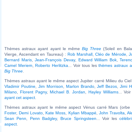
Thèmes astraux ayant ayant le même
Big Three
(Soleil en Bal
Vierge, Ascendant en Taureau) :
Rob Marshall
,
Cléo de Mérode
,
J
Bernard Maris
,
Jean-François Devay
,
Edward William Bok
,
Teren
Camel Meriem
,
Roberto Herlitzka
... Voir tous les
thèmes astraux 
Big Three
.
Thèmes astraux ayant le même aspect Jupiter carré Milieu du Ciel 
Vladimir Poutine
,
Jim Morrison
,
Marlon Brando
,
Jeff Bezos
,
Jimi H
Milano
,
Florent Pagny
,
Michael B. Jordan
,
Hayley Williams
... Voi
ayant cet aspect
.
Thèmes astraux ayant le même aspect Vénus carré Mars (orbe 
Foster
,
Demi Lovato
,
Kate Moss
,
Kylian Mbappé
,
John Travolta
,
Al
Sean Penn
,
Penn Badgley
,
Bruce Springsteen
... Voir les
célébr
aspect
.