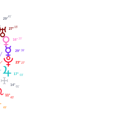
41'
29°
15'
27°
20'
16°
39'
29°
23°
27'
17°
03'
14°
01'
11°
43'
°
49'