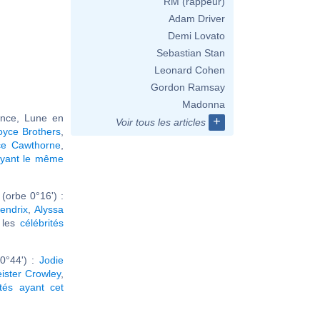
RM (rappeur)
Adam Driver
Demi Lovato
Sebastian Stan
Leonard Cohen
Gordon Ramsay
Madonna
ance, Lune en
+
Voir tous les articles
oyce Brothers
,
ce Cawthorne
,
ayant le même
(orbe 0°16') :
endrix
,
Alyssa
r les
célébrités
0°44') :
Jodie
eister Crowley
,
ités ayant cet