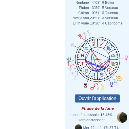
Neptune
4°08'
Я
Bélier
Pluton
3°59'
Я
Verseau
Chiron
0°51'
Я
Taureau
Nœud vrai
29°51'
Я
Verseau
Lilith vraie
18°20'
Я
Capricorne
Phase de la lune
Lune décroissante, 15.45%
Dernier croissant
Mer. 12 août 17h37 T.U.