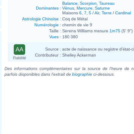
Balance
,
Scorpion
,
Taureau
Dominantes
:
Vénus
,
Mercure
,
Saturne
Maisons
6
,
7
,
5
/
Air
,
Terre
/
Cardinal
Astrologie Chinoise
:
Coq de Métal
Numérologie
:
chemin de vie 9
Taille :
Serena Williams mesure
1m75
(5' 9")
Vues
:
180 380
AA
Source :
acte de naissance ou registre d'état-ci
Contributeur :
Shelley Ackerman
Fiabilité
Des informations complémentaires sur la source de l'heure de n
parfois disponibles dans l'extrait de
biographie
ci-dessous.