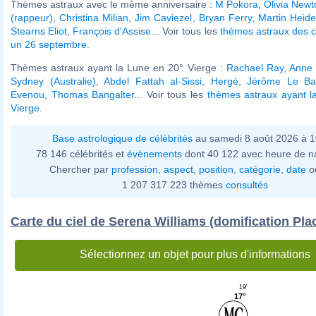
Thèmes astraux avec le même anniversaire :
M Pokora
,
Olivia New
(rappeur)
,
Christina Milian
,
Jim Caviezel
,
Bryan Ferry
,
Martin Heid
Stearns Eliot
,
François d'Assise
... Voir tous les
thèmes astraux des c
un 26 septembre
.
Thèmes astraux ayant la Lune en 20° Vierge :
Rachael Ray
,
Anne
Sydney (Australie)
,
Abdel Fattah al-Sissi
,
Hergé
,
Jérôme Le Ba
Evenou
,
Thomas Bangalter
... Voir tous les
thèmes astraux ayant l
Vierge
.
Base astrologique de célébrités
au samedi 8 août 2026 à 
78 146 célébrités et
évènements
dont 40 122 avec heure de n
Chercher par
profession
,
aspect
,
position
,
catégorie
,
date
o
1 207 317 223 thèmes
consultés
Carte du ciel de Serena Williams (domification Pla
Sélectionnez un objet pour plus d'informations
19'
17°