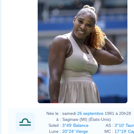
Née le :
samedi
26 septembre
1981 à 20h28
à :
Saginaw (MI) (États-Unis)
Soleil :
3°49' Balance
AS :
3°10' Tau
Lune :
20°24' Vierge
MC :
17°19' Ca