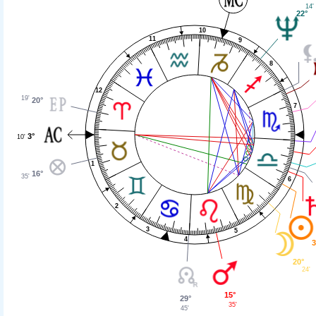
14'
22°
10
11
9
8
12
19'
20°
7
3°
10'
1
16°
35'
6
2
3
5
4
3
20°
24'
15°
29°
35'
45'