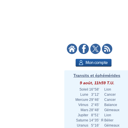
Transits et éphémérides
9 août, 11h59 T.U.
Soleil
16°58'
Lion
Lune
3°12'
Cancer
Mercure
29°46'
Cancer
Vénus
2°45'
Balance
Mars
28°48'
Gémeaux
Jupiter
8°51'
Lion
Saturne
14°35'
Я
Bélier
Uranus
5°16'
Gémeaux