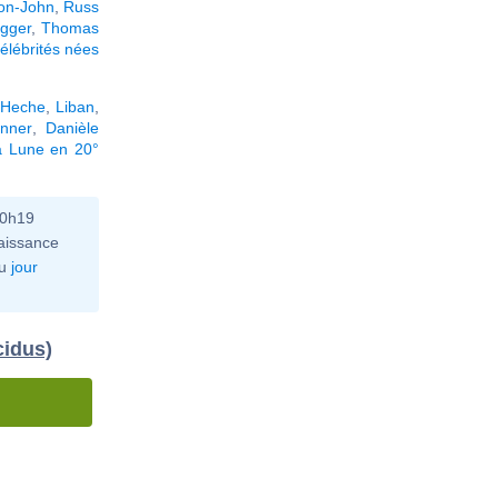
ton-John
,
Russ
egger
,
Thomas
élébrités nées
 Heche
,
Liban
,
nner
,
Danièle
a Lune en 20°
10h19
aissance
u
jour
cidus)