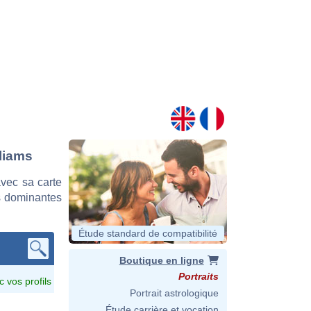
lliams
vec sa carte
es dominantes
Étude standard de compatibilité
Boutique en ligne
Portraits
c vos profils
Portrait astrologique
Étude carrière et vocation