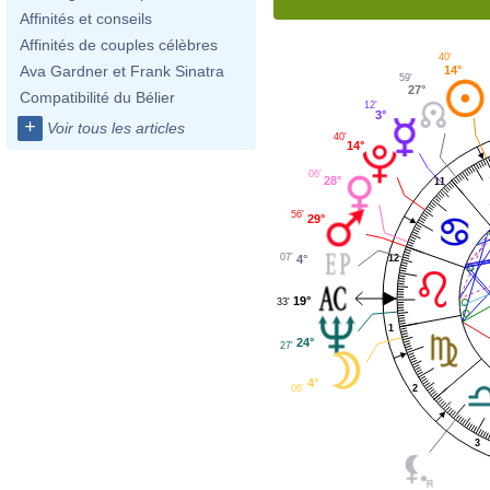
Affinités et conseils
Affinités de couples célèbres
40'
Ava Gardner et Frank Sinatra
14°
59'
27°
Compatibilité du Bélier
12'
3°
+
Voir tous les articles
40'
14°
06'
28°
11
56'
29°
07'
12
4°
19°
33'
1
24°
27'
4°
06'
2
3