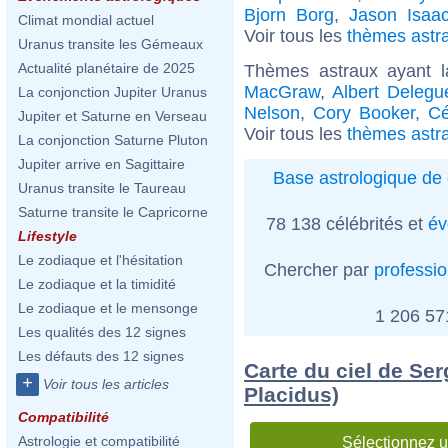
Bjorn Borg
,
Jason Isaa
Climat mondial actuel
Voir tous les
thèmes astra
Uranus transite les Gémeaux
Actualité planétaire de 2025
Thèmes astraux ayant 
MacGraw
,
Albert Delegu
La conjonction Jupiter Uranus
Nelson
,
Cory Booker
,
Cé
Jupiter et Saturne en Verseau
Voir tous les
thèmes astra
La conjonction Saturne Pluton
Jupiter arrive en Sagittaire
Base astrologique de 
Uranus transite le Taureau
Saturne transite le Capricorne
78 138 célébrités et
év
Lifestyle
Le zodiaque et l'hésitation
Chercher par
professi
Le zodiaque et la timidité
Le zodiaque et le mensonge
1 206 5
Les qualités des 12 signes
Les défauts des 12 signes
Carte du ciel de Ser
+
Voir tous les articles
Placidus)
Compatibilité
Astrologie et compatibilité
Sélectionnez u