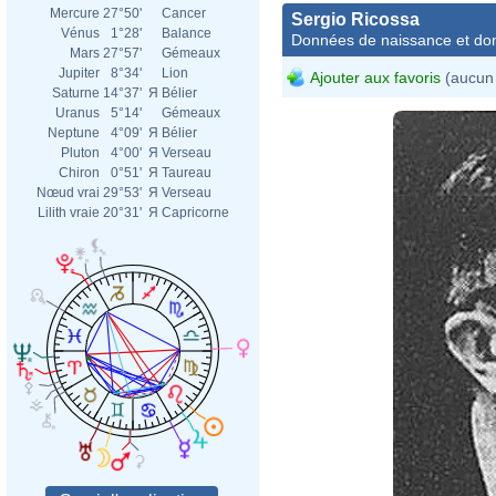
Mercure
27°50'
Cancer
Sergio Ricossa
Vénus
1°28'
Balance
Données de naissance et dom
Mars
27°57'
Gémeaux
Jupiter
8°34'
Lion
Ajouter aux favoris
(aucun 
Saturne
14°37'
Я
Bélier
Uranus
5°14'
Gémeaux
Neptune
4°09'
Я
Bélier
Pluton
4°00'
Я
Verseau
Chiron
0°51'
Я
Taureau
Nœud vrai
29°53'
Я
Verseau
Lilith vraie
20°31'
Я
Capricorne