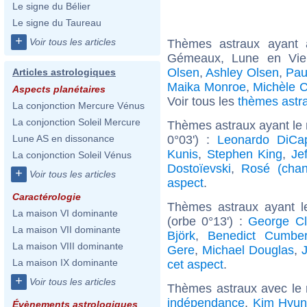
Le signe du Bélier
Le signe du Taureau
+
Voir tous les articles
Thèmes astraux ayant
Gémeaux, Lune en Vie
Olsen
,
Ashley Olsen
,
Pau
Articles astrologiques
Maika Monroe
,
Michèle C
Aspects planétaires
Voir tous les
thèmes astr
La conjonction Mercure Vénus
La conjonction Soleil Mercure
Thèmes astraux ayant le 
0°03') :
Leonardo DiCap
Lune AS en dissonance
Kunis
,
Stephen King
,
Je
La conjonction Soleil Vénus
Dostoïevski
,
Rosé (chan
+
Voir tous les articles
aspect
.
Caractérologie
Thèmes astraux ayant 
La maison VI dominante
(orbe 0°13') :
George Cl
La maison VII dominante
Björk
,
Benedict Cumber
La maison VIII dominante
Gere
,
Michael Douglas
,
La maison IX dominante
cet aspect
.
+
Voir tous les articles
Thèmes astraux avec le
indépendance
,
Kim Hyu
Évènements astrologiques