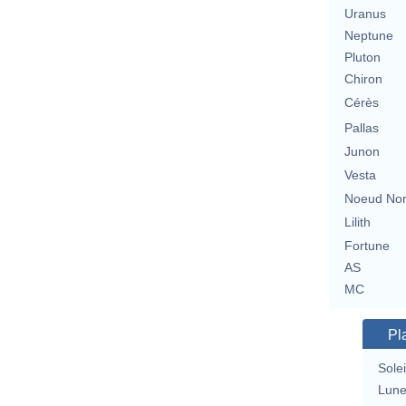
Uranus
Neptune
Pluton
Chiron
Cérès
Pallas
Junon
Vesta
Noeud No
Lilith
Fortune
AS
MC
Pl
Solei
Lun