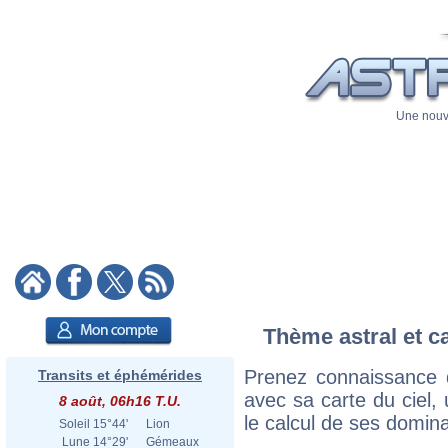
Une nouve
Thème astral et c
Prenez connaissance 
Transits et éphémérides
avec sa carte du ciel, 
8 août, 06h16 T.U.
le calcul de ses domina
Soleil
15°44'
Lion
Lune
14°29'
Gémeaux