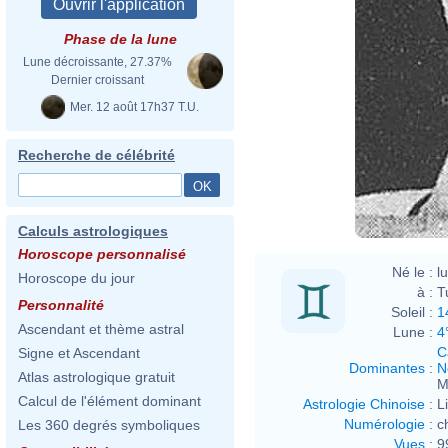
Phase de la lune
Lune décroissante, 27.37%
Dernier croissant
Mer. 12 août 17h37 T.U.
Recherche de célébrité
Calculs astrologiques
Horoscope personnalisé
Né le :
l
Horoscope du jour
à :
Tu
Personnalité
Soleil :
1
Ascendant et thème astral
Lune :
4
C
Signe et Ascendant
Dominantes
:
N
Atlas astrologique gratuit
M
Calcul de l'élément dominant
Astrologie Chinoise
:
L
Numérologie
:
c
Les 360 degrés symboliques
Vues
:
9