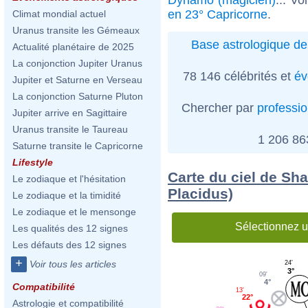
en 23° Capricorne
.
Climat mondial actuel
Uranus transite les Gémeaux
Base astrologique de
Actualité planétaire de 2025
La conjonction Jupiter Uranus
78 146 célébrités et
év
Jupiter et Saturne en Verseau
La conjonction Saturne Pluton
Chercher par
professi
Jupiter arrive en Sagittaire
Uranus transite le Taureau
1 206 8
Saturne transite le Capricorne
Lifestyle
Carte du ciel de Sha
Le zodiaque et l'hésitation
Placidus)
Le zodiaque et la timidité
Le zodiaque et le mensonge
Sélectionnez u
Les qualités des 12 signes
Les défauts des 12 signes
+
Voir tous les articles
24'
3°
09'
4°
Compatibilité
13'
22°
Astrologie et compatibilité