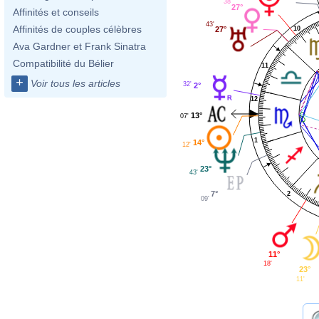
38'
27°
Affinités et conseils
43'
Affinités de couples célèbres
10
27°
Ava Gardner et Frank Sinatra
Compatibilité du Bélier
11
+
Voir tous les articles
32'
2°
12
13°
07'
1
14°
12'
23°
43'
7°
2
09'
11°
18'
23°
11'