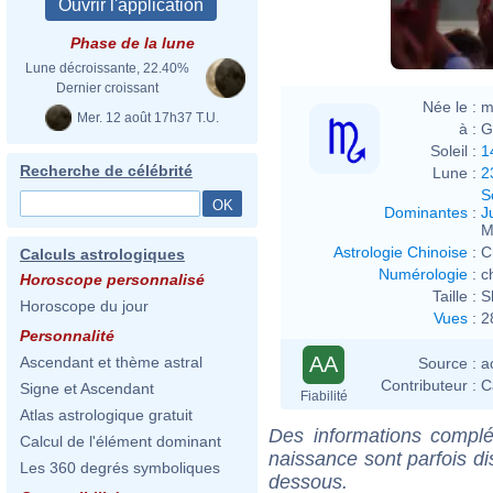
Phase de la lune
Lune décroissante, 22.40%
Dernier croissant
Née le :
m
Mer. 12 août 17h37 T.U.
à :
G
Soleil :
1
Recherche de célébrité
Lune :
2
S
Dominantes
:
J
M
Astrologie Chinoise
:
C
Calculs astrologiques
Numérologie
:
c
Horoscope personnalisé
Taille :
S
Horoscope du jour
Vues
:
2
Personnalité
AA
Ascendant et thème astral
Source :
a
Contributeur :
C
Signe et Ascendant
Fiabilité
Atlas astrologique gratuit
Des informations complé
Calcul de l'élément dominant
naissance sont parfois di
Les 360 degrés symboliques
dessous.