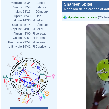
Mercure
28°34'
Cancer
Sharleen Spiteri
Vénus
1°58'
Balance
Données de naissance et dom
Mars
28°16'
Gémeaux
Jupiter
8°40'
Lion
Ajouter aux favoris
(25 fan
Saturne
14°36'
Я
Bélier
Uranus
5°14'
Gémeaux
Neptune
4°09'
Я
Bélier
Pluton
4°00'
Я
Verseau
Chiron
0°51'
Я
Taureau
Nœud vrai
29°52'
Я
Verseau
Lilith vraie
19°41'
Я
Capricorne