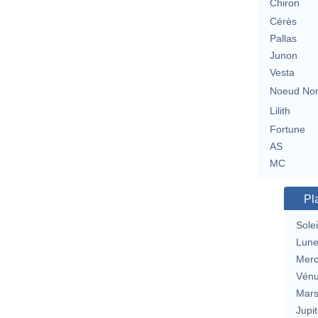
Chiron
Cérès
Pallas
Junon
Vesta
Noeud No
Lilith
Fortune
AS
MC
Pl
Solei
Lun
Merc
Vén
Mar
Jupit