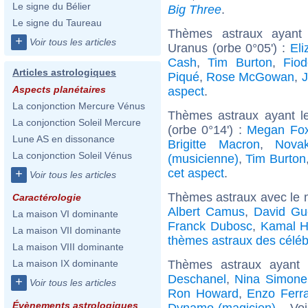
Le signe du Bélier
Big Three
.
Le signe du Taureau
Thèmes astraux ayant
+
Voir tous les articles
Uranus (orbe 0°05') :
Eli
Cash
,
Tim Burton
,
Fiod
Articles astrologiques
Piqué
,
Rose McGowan
,
Aspects planétaires
aspect
.
La conjonction Mercure Vénus
Thèmes astraux ayant le
La conjonction Soleil Mercure
(orbe 0°14') :
Megan Fo
Lune AS en dissonance
Brigitte Macron
,
Nova
La conjonction Soleil Vénus
(musicienne)
,
Tim Burton
cet aspect
.
+
Voir tous les articles
Thèmes astraux avec le 
Caractérologie
Albert Camus
,
David Gu
La maison VI dominante
Franck Dubosc
,
Kamal 
La maison VII dominante
thèmes astraux des céléb
La maison VIII dominante
Thèmes astraux ayant
La maison IX dominante
Deschanel
,
Nina Simone
+
Voir tous les articles
Ron Howard
,
Enzo Ferra
Évènements astrologiques
Dynamo (magicien)
... Vo