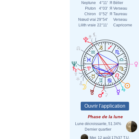
Neptune
4°11'
Я
Bélier
Pluton
4°03'
Я
Verseau
Chiron
0°52'
Я
Taureau
Nœud vrai
29°54'
Verseau
Lilith vraie
22°11'
Capricorne
Phase de la lune
Lune décroissante, 51.34%
Dernier quartier
Mer. 12 août 17h37 T.U.