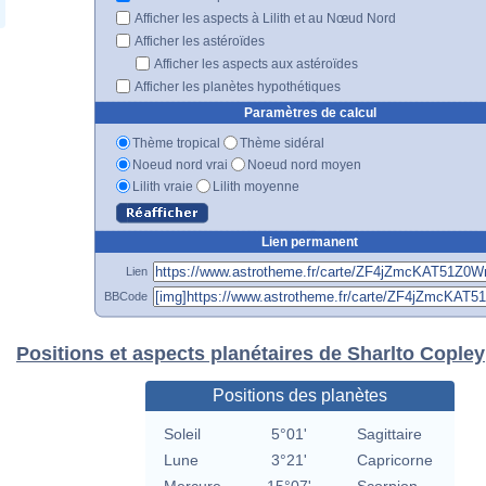
Afficher les aspects à Lilith et au Nœud Nord
Afficher les astéroïdes
Afficher les aspects aux astéroïdes
Afficher les planètes hypothétiques
Paramètres de calcul
Thème tropical
Thème sidéral
Noeud nord vrai
Noeud nord moyen
Lilith vraie
Lilith moyenne
Lien permanent
Lien
BBCode
Positions et aspects planétaires de Sharlto Copley
Positions des planètes
Soleil
5°01'
Sagittaire
Lune
3°21'
Capricorne