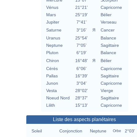
Mercure
15°07'
Scorpion
Vénus
21°21'
Capricorne
Mars
25°19'
Bélier
Jupiter
7°41'
Verseau
Saturne
3°16'
Я
Cancer
Uranus
25°54'
Balance
Neptune
7°05'
Sagittaire
Pluton
6°19'
Balance
Chiron
16°48'
Я
Bélier
Cérès
6°06'
Capricorne
Pallas
16°39'
Sagittaire
Junon
3°04'
Capricorne
Vesta
28°02'
Vierge
Noeud Nord
28°37'
Sagittaire
Lilith
15°13'
Capricorne
Liste des aspects planétaires
Soleil
Conjonction
Neptune
2°03'
Orbe