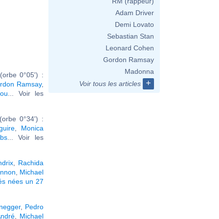
RM (rappeur)
Adam Driver
Demi Lovato
Sebastian Stan
Leonard Cohen
Gordon Ramsay
Madonna
orbe 0°05') :
+
Voir tous les articles
rdon Ramsay
,
tou
... Voir les
orbe 0°34') :
uire
,
Monica
bs
... Voir les
ndrix
,
Rachida
annon
,
Michael
tés nées un 27
negger
,
Pedro
André
,
Michael