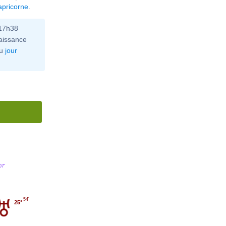
apricorne
.
 17h38
aissance
u
jour
07'
54'
25°