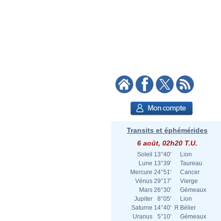
Transits et éphémérides
6 août, 02h20 T.U.
Soleil
13°40'
Lion
Lune
13°39'
Taureau
Mercure
24°51'
Cancer
Vénus
29°17'
Vierge
Mars
26°30'
Gémeaux
Jupiter
8°05'
Lion
Saturne
14°40'
Я
Bélier
Uranus
5°10'
Gémeaux