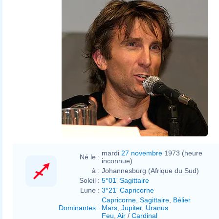
mardi
27 novembre
1973 (heure
Né le :
inconnue)
à :
Johannesburg (Afrique du Sud)
Soleil :
5°01' Sagittaire
Lune :
3°21' Capricorne
Capricorne
,
Sagittaire
,
Bélier
Dominantes
:
Mars
,
Jupiter
,
Uranus
Feu
,
Air
/
Cardinal