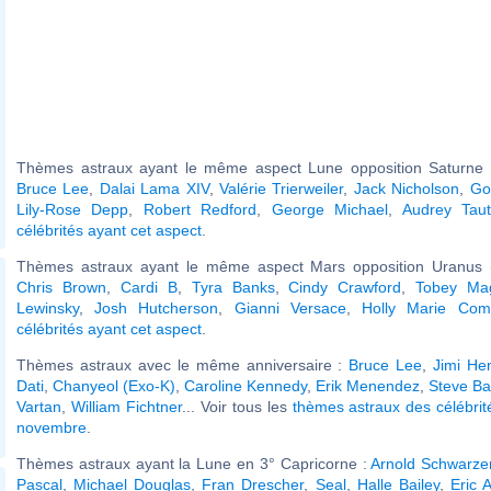
Thèmes astraux ayant le même aspect Lune opposition Saturne (
Bruce Lee
,
Dalai Lama XIV
,
Valérie Trierweiler
,
Jack Nicholson
,
Go
Lily-Rose Depp
,
Robert Redford
,
George Michael
,
Audrey Tau
célébrités ayant cet aspect
.
Thèmes astraux ayant le même aspect Mars opposition Uranus (
Chris Brown
,
Cardi B
,
Tyra Banks
,
Cindy Crawford
,
Tobey Mag
Lewinsky
,
Josh Hutcherson
,
Gianni Versace
,
Holly Marie Com
célébrités ayant cet aspect
.
Thèmes astraux avec le même anniversaire :
Bruce Lee
,
Jimi He
Dati
,
Chanyeol (Exo-K)
,
Caroline Kennedy
,
Erik Menendez
,
Steve B
Vartan
,
William Fichtner
... Voir tous les
thèmes astraux des célébri
novembre
.
Thèmes astraux ayant la Lune en 3° Capricorne :
Arnold Schwarze
Pascal
,
Michael Douglas
,
Fran Drescher
,
Seal
,
Halle Bailey
,
Eric 