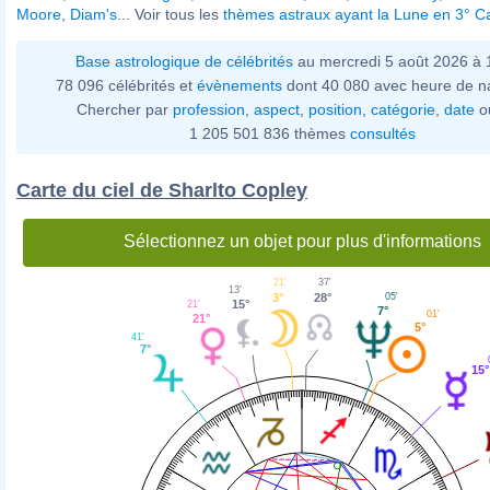
Moore
,
Diam's
... Voir tous les
thèmes astraux ayant la Lune en 3° C
Base astrologique de célébrités
au mercredi 5 août 2026 à
78 096 célébrités et
évènements
dont 40 080 avec heure de n
Chercher par
profession
,
aspect
,
position
,
catégorie
,
date
o
1 205 501 836 thèmes
consultés
Carte du ciel de Sharlto Copley
Sélectionnez un objet pour plus d'informations
37'
21'
13'
28°
3°
05'
15°
21'
7°
01'
21°
5°
41'
7°
15°