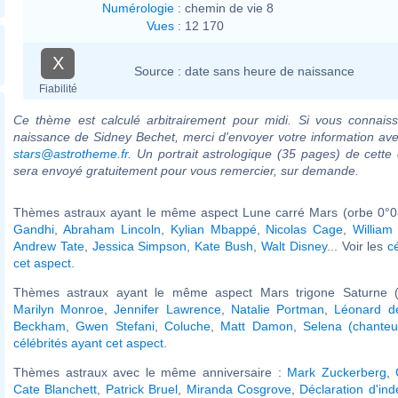
Numérologie
:
chemin de vie 8
Vues
:
12 170
X
Source :
date sans heure de naissance
Fiabilité
Ce thème est calculé arbitrairement pour midi. Si vous connaiss
naissance de Sidney Bechet, merci d'envoyer votre information av
stars@astrotheme.fr
. Un portrait astrologique (35 pages) de cette 
sera envoyé gratuitement pour vous remercier, sur demande.
Thèmes astraux ayant le même aspect Lune carré Mars (orbe 0°0
Gandhi
,
Abraham Lincoln
,
Kylian Mbappé
,
Nicolas Cage
,
William
Andrew Tate
,
Jessica Simpson
,
Kate Bush
,
Walt Disney
... Voir les
c
cet aspect
.
Thèmes astraux ayant le même aspect Mars trigone Saturne (
Marilyn Monroe
,
Jennifer Lawrence
,
Natalie Portman
,
Léonard de
Beckham
,
Gwen Stefani
,
Coluche
,
Matt Damon
,
Selena (chanteu
célébrités ayant cet aspect
.
Thèmes astraux avec le même anniversaire :
Mark Zuckerberg
,
Cate Blanchett
,
Patrick Bruel
,
Miranda Cosgrove
,
Déclaration d'in