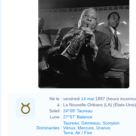
William P. Gottlieb
Né le :
vendredi
14 mai
1897 (heure inconnu
à :
La Nouvelle-Orléans (LA) (États-Unis)
Soleil :
24°09' Taureau
Lune :
27°57' Balance
Taureau
,
Gémeaux
,
Scorpion
Dominantes
:
Vénus
,
Mercure
,
Uranus
Terre
,
Air
/
Fixe