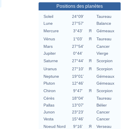
Positions des planètes
Soleil
24°09'
Taureau
Lune
27°57'
Balance
Mercure
3°43'
Я
Gémeaux
Vénus
1°03'
Я
Taureau
Mars
27°54'
Cancer
Jupiter
0°44'
Vierge
Saturne
27°44'
Я
Scorpion
Uranus
27°10'
Я
Scorpion
Neptune
19°01'
Gémeaux
Pluton
12°46'
Gémeaux
Chiron
9°47'
Я
Scorpion
Cérès
18°04'
Taureau
Pallas
13°07'
Bélier
Junon
23°23'
Cancer
Vesta
15°46'
Cancer
Noeud Nord
9°16'
Я
Verseau