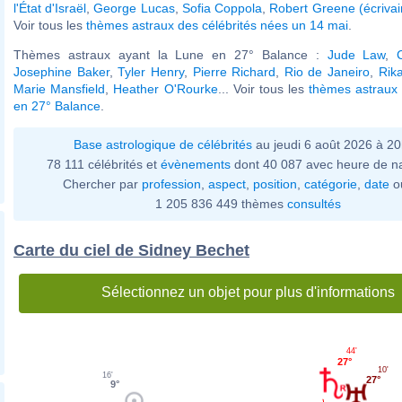
l'État d'Israël
,
George Lucas
,
Sofia Coppola
,
Robert Greene (écrivai
Voir tous les
thèmes astraux des célébrités nées un 14 mai
.
Thèmes astraux ayant la Lune en 27° Balance :
Jude Law
,
Josephine Baker
,
Tyler Henry
,
Pierre Richard
,
Rio de Janeiro
,
Rik
Marie Mansfield
,
Heather O'Rourke
... Voir tous les
thèmes astraux 
en 27° Balance
.
Base astrologique de célébrités
au jeudi 6 août 2026 à 2
78 111 célébrités et
évènements
dont 40 087 avec heure de n
Chercher par
profession
,
aspect
,
position
,
catégorie
,
date
o
1 205 836 449 thèmes
consultés
Carte du ciel de Sidney Bechet
Sélectionnez un objet pour plus d'informations
44'
27°
10'
16'
27°
9°