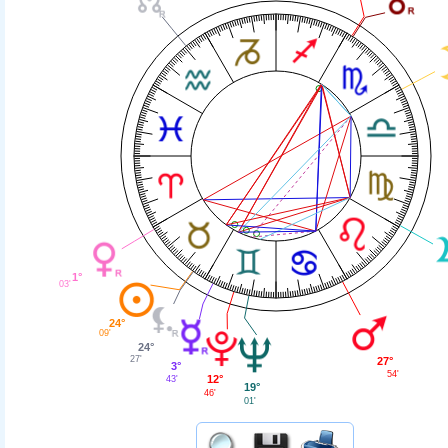
1°
03'
24°
09'
24°
27'
27°
3°
54'
12°
43'
19°
46'
01'