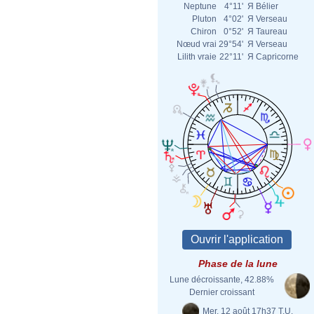
Neptune
4°11'
Я
Bélier
Pluton
4°02'
Я
Verseau
Chiron
0°52'
Я
Taureau
Nœud vrai
29°54'
Я
Verseau
Lilith vraie
22°11'
Я
Capricorne
Phase de la lune
Lune décroissante, 42.88%
Dernier croissant
Mer. 12 août 17h37 T.U.