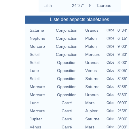
Lilith
24°27'
Я
Taureau
Liste des aspects planétaires
Saturne
Conjonction
Uranus
0°34'
Orbe
Neptune
Conjonction
Pluton
6°15'
Orbe
Mercure
Conjonction
Pluton
9°03'
Orbe
Soleil
Conjonction
Mercure
9°33'
Orbe
Soleil
Opposition
Uranus
3°00'
Orbe
Lune
Opposition
Vénus
3°05'
Orbe
Soleil
Opposition
Saturne
3°35'
Orbe
Mercure
Opposition
Saturne
5°58'
Orbe
Mercure
Opposition
Uranus
6°33'
Orbe
Lune
Carré
Mars
0°03'
Orbe
Mercure
Carré
Jupiter
2°58'
Orbe
Jupiter
Carré
Saturne
3°00'
Orbe
Vénus
Carré
Mars
3°09'
Orbe