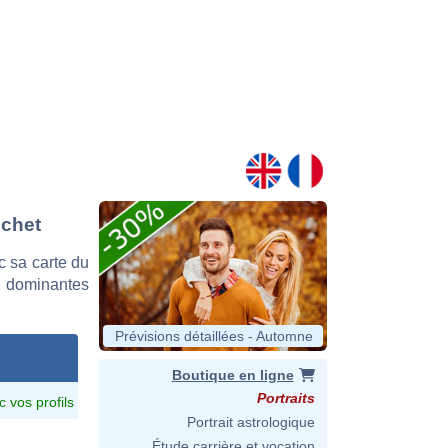
echet
 sa carte du
es dominantes
Prévisions détaillées - Automne
Boutique en ligne
Portraits
c vos profils
Portrait astrologique
Étude carrière et vocation