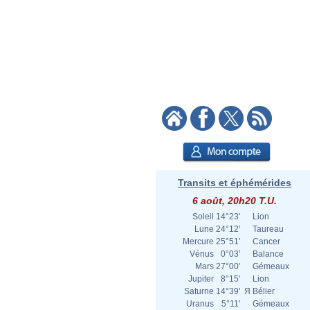
Transits et éphémérides
6 août, 20h20 T.U.
Soleil
14°23'
Lion
Lune
24°12'
Taureau
Mercure
25°51'
Cancer
Vénus
0°03'
Balance
Mars
27°00'
Gémeaux
Jupiter
8°15'
Lion
Saturne
14°39'
Я
Bélier
Uranus
5°11'
Gémeaux