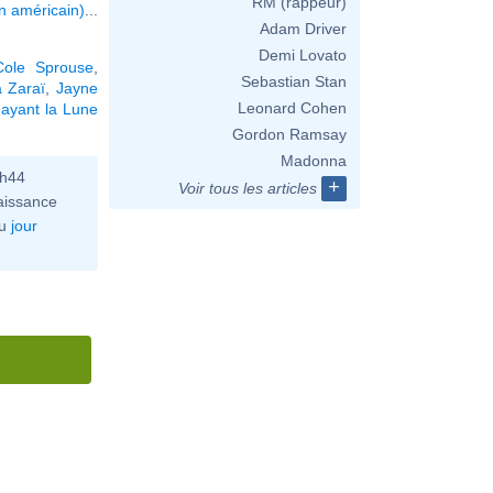
RM (rappeur)
n américain)
...
Adam Driver
Demi Lovato
Cole Sprouse
,
Sebastian Stan
a Zaraï
,
Jayne
Leonard Cohen
ayant la Lune
Gordon Ramsay
Madonna
0h44
+
Voir tous les articles
aissance
u
jour