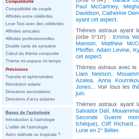
Compatibilité
Paul McCartney
,
Megh
Compatibilité de couple
Davidson
,
Catherine De
Affinités entre célébrités
ayant cet aspect
.
Love Test avec des célébrités
Thèmes astraux ayant 
Affinités amicales
(orbe 0°10') :
Emma Wa
Affinités professionnelles
Manson
,
Matthew McC
Double carte de synastrie
Pfeiffer
,
Adam Levine
,
Ky
Calcul du thème composite
cet aspect
.
Thème mi-espace mi-temps
Thèmes astraux avec le
Prévisions
Liam Neeson
,
Mouamm
Transits et éphémérides
Azalea
,
Anna Kourniko
Révolution solaire
Jones
... Voir tous les
th
Directions secondaires
juin
.
Directions d'arcs solaires
Thèmes astraux ayant l
Salvador Dalí
,
Mouammar
Bases de l'astrologie
Seconde Guerre mond
Introduction à l'astrologie
tchèque)
,
Cliff Richard
..
L'utilité de l'astrologie
Lune en 2° Bélier
.
Astro sidérale ou tropicale ?