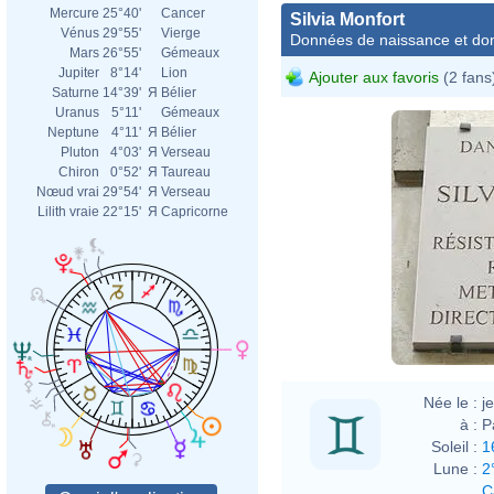
Mercure
25°40'
Cancer
Silvia Monfort
Vénus
29°55'
Vierge
Données de naissance et dom
Mars
26°55'
Gémeaux
Jupiter
8°14'
Lion
Ajouter aux favoris
(2 fans
Saturne
14°39'
Я
Bélier
Uranus
5°11'
Gémeaux
Neptune
4°11'
Я
Bélier
Pluton
4°03'
Я
Verseau
Chiron
0°52'
Я
Taureau
Nœud vrai
29°54'
Я
Verseau
Lilith vraie
22°15'
Я
Capricorne
Née le :
j
à :
P
Soleil :
1
Lune :
2
C