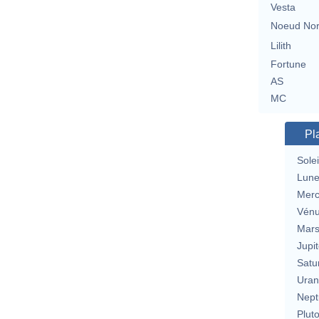
Vesta
Noeud No
Lilith
Fortune
AS
MC
Pl
Solei
Lun
Merc
Vén
Mar
Jupit
Satu
Uran
Nept
Plut