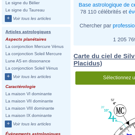
Le signe du Bélier
Base astrologique de cé
Le signe du Taureau
78 110 célébrités et
év
+
Voir tous les articles
Chercher par
professi
Articles astrologiques
1 205 7
Aspects planétaires
La conjonction Mercure Vénus
La conjonction Soleil Mercure
Carte du ciel de Sil
Lune AS en dissonance
Placidus)
La conjonction Soleil Vénus
+
Voir tous les articles
Sélectionnez u
Caractérologie
La maison VI dominante
52'
La maison VII dominante
4°
20'
La maison VIII dominante
10°
La maison IX dominante
+
Voir tous les articles
10
Évènements astrologiques