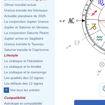
Climat mondial actuel
11
Uranus transite les Gémeaux
12
Actualité planétaire de 2025
2°
La conjonction Jupiter Uranus
38'
Jupiter et Saturne en Verseau
La conjonction Saturne Pluton
1
Jupiter arrive en Sagittaire
Uranus transite le Taureau
0°
23'
Saturne transite le Capricorne
Lifestyle
Le zodiaque et l'hésitation
Le zodiaque et la timidité
16°
Le zodiaque et le mensonge
14'
Les qualités des 12 signes
Les défauts des 12 signes
+
Voir tous les articles
Compatibilité
Astrologie et compatibilité