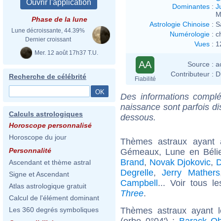
Dominantes
:
J
M
Phase de la lune
Astrologie Chinoise
:
S
Lune décroissante, 44.39%
Numérologie
:
c
Dernier croissant
Vues
:
1
Mer. 12 août 17h37 T.U.
AA
Source :
a
Contributeur :
D
Recherche de célébrité
Fiabilité
Des informations complé
naissance sont parfois di
Calculs astrologiques
dessous.
Horoscope personnalisé
Horoscope du jour
Thèmes astraux ayant
Personnalité
Gémeaux, Lune en Bélie
Brand
,
Novak Djokovic
,
D
Ascendant et thème astral
Degrelle
,
Jerry Mathers
Signe et Ascendant
Campbell
... Voir tous l
Atlas astrologique gratuit
Three
.
Calcul de l'élément dominant
Thèmes astraux ayant 
Les 360 degrés symboliques
(orbe 0°04') :
Barack O