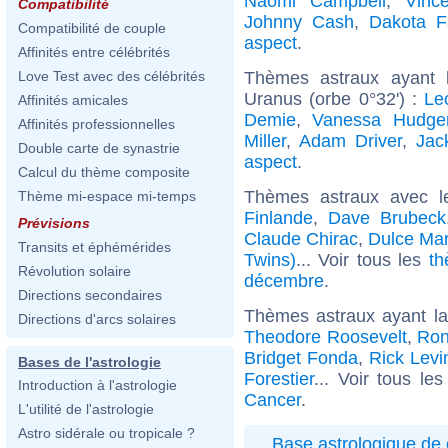
Naomi Campbell
,
Vinc
Compatibilité
Johnny Cash
,
Dakota F
Compatibilité de couple
aspect
.
Affinités entre célébrités
Thèmes astraux ayant 
Love Test avec des célébrités
Uranus (orbe 0°32') :
Le
Affinités amicales
Demie
,
Vanessa Hudge
Affinités professionnelles
Miller
,
Adam Driver
,
Jac
Double carte de synastrie
aspect
.
Calcul du thème composite
Thèmes astraux avec l
Thème mi-espace mi-temps
Finlande
,
Dave Brubeck
Prévisions
Claude Chirac
,
Dulce Mar
Transits et éphémérides
Twins)
... Voir tous les
th
Révolution solaire
décembre
.
Directions secondaires
Thèmes astraux ayant l
Directions d'arcs solaires
Theodore Roosevelt
,
Ron
Bridget Fonda
,
Rick Levi
Bases de l'astrologie
Forestier
... Voir tous le
Introduction à l'astrologie
Cancer
.
L'utilité de l'astrologie
Astro sidérale ou tropicale ?
Base astrologique de 