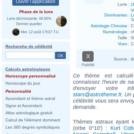
Lune :
1
V
Phase de la lune
Dominantes
:
L
Lune décroissante, 48.90%
T
Dernier quartier
Astrologie Chinoise
:
C
Numérologie
:
c
Mer. 12 août 17h37 T.U.
Taille :
S
Vues
:
1
Recherche de célébrité
X
Source :
d
Fiabilité
Calculs astrologiques
Ce thème est calculé 
Horoscope personnalisé
connaissez l'heure de n
Horoscope du jour
d'envoyer votre i
Personnalité
stars@astrotheme.fr
. Un 
Ascendant et thème astral
célébrité vous sera envoy
Signe et Ascendant
demande.
Atlas astrologique gratuit
Calcul de l'élément dominant
Thèmes astraux ayant l
Les 360 degrés symboliques
(orbe 0°10') :
Kurt Cob