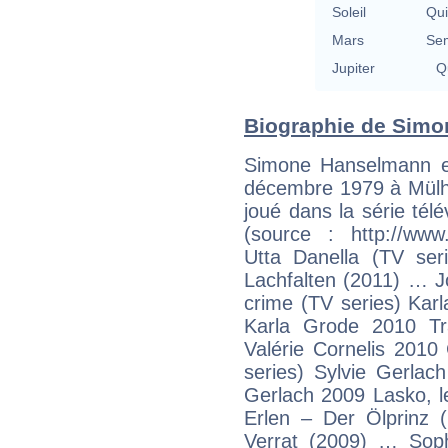
Soleil
Qu
Mars
Se
Jupiter
Qu
Biographie de Simo
Simone Hanselmann es
décembre 1979 à Mülh
joué dans la série tél
(source : http://ww
Utta Danella (TV ser
Lachfalten (2011) … J
crime (TV series) Ka
Karla Grode 2010 T
Valérie Cornelis 2010
series) Sylvie Gerlac
Gerlach 2009 Lasko, l
Erlen – Der Ölprinz
Verrat (2009) … Soph