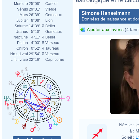
Mercure
25°08'
Cancer
Vénus
29°31'
Vierge
Simone Hanselmann
Mars
26°39'
Gémeaux
Données de naissance et dom
Jupiter
8°08'
Lion
Saturne
14°39'
Я
Bélier
Ajouter aux favoris
(4 fans
Uranus
5°10'
Gémeaux
Neptune
4°11'
Я
Bélier
Pluton
4°03'
Я
Verseau
Chiron
0°52'
Я
Taureau
Nœud vrai
29°54'
Я
Verseau
Lilith vraie
22°16'
Capricorne
Née le :
j
à :
M
Soleil :
1