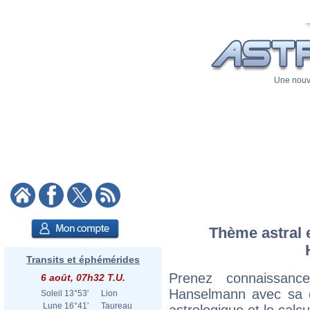
Une nouve
Thème astral e
Transits et éphémérides
Prenez connaissan
6 août, 07h32 T.U.
Hanselmann avec sa ca
Soleil
13°53'
Lion
Lune
16°41'
Taureau
astrologique et le calc