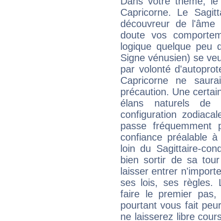
Dans votre thème, le 
Capricorne. Le Sagitt
découvreur de l'âme
doute vos comporteme
logique quelque peu d
Signe vénusien) se veut
par volonté d'autoprot
Capricorne ne saurai
précaution. Une certain
élans naturels de 
configuration zodiaca
passe fréquemment p
confiance préalable à 
loin du Sagittaire-co
bien sortir de sa tour
laisser entrer n'impor
ses lois, ses règles. 
faire le premier pas,
pourtant vous fait peu
ne laisserez libre cour