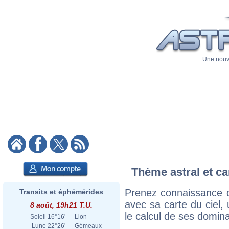
Une nouve
Thème astral et ca
Prenez connaissance d
Transits et éphémérides
avec sa carte du ciel, 
8 août, 19h21 T.U.
le calcul de ses domina
Soleil
16°16'
Lion
Lune
22°26'
Gémeaux