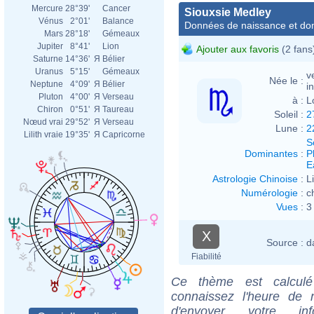
Mercure
28°39'
Cancer
Siouxsie Medley
Vénus
2°01'
Balance
Données de naissance et dom
Mars
28°18'
Gémeaux
Jupiter
8°41'
Lion
Ajouter aux favoris
(2 fans
Saturne
14°36'
Я
Bélier
Uranus
5°15'
Gémeaux
v
Née le :
Neptune
4°09'
Я
Bélier
i
Pluton
4°00'
Я
Verseau
à :
L
Chiron
0°51'
Я
Taureau
Soleil :
2
Nœud vrai
29°52'
Я
Verseau
Lune :
2
Lilith vraie
19°35'
Я
Capricorne
S
Dominantes
:
P
E
Astrologie Chinoise
:
L
Numérologie
:
c
Vues
:
3
X
Source :
d
Fiabilité
Ce thème est calculé 
connaissez l'heure de 
d'envoyer votre i