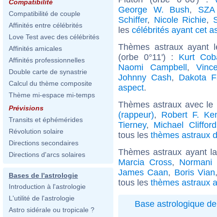
Compatibilité
George W. Bush
,
SZA 
Compatibilité de couple
Schiffer
,
Nicole Richie
,
Affinités entre célébrités
les
célébrités ayant cet a
Love Test avec des célébrités
Thèmes astraux ayant l
Affinités amicales
(orbe 0°11') :
Kurt Cob
Affinités professionnelles
Naomi Campbell
,
Vinc
Double carte de synastrie
Johnny Cash
,
Dakota F
Calcul du thème composite
aspect
.
Thème mi-espace mi-temps
Thèmes astraux avec le
Prévisions
(rappeur)
,
Robert F. Ke
Transits et éphémérides
Tierney
,
Michael Clifford
Révolution solaire
tous les
thèmes astraux d
Directions secondaires
Thèmes astraux ayant l
Directions d'arcs solaires
Marcia Cross
,
Normani 
James Caan
,
Boris Vian
Bases de l'astrologie
tous les
thèmes astraux a
Introduction à l'astrologie
L'utilité de l'astrologie
Base astrologique de
Astro sidérale ou tropicale ?