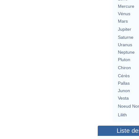
Mercure
Vénus
Mars
Jupiter
Saturne
Uranus
Neptune
Pluton
Chiron
Cérès
Pallas
Junon
Vesta
Noeud No
Lilith
Liste de