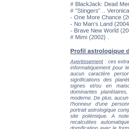
# BlackJack: Dead Mem
# "Stingers" .. Veronic
- One More Chance (20
- No Man's Land (2004)
- Brave New World (200
# Mimi (2002) .
Profil astrologique d
Avertissement
: ces extra
informatiquement pour le
aucun caractère perso
significations des pla
signes et/ou en maiso
dominantes planétaires,
moderne. De plus, aucun a
l'honneur d'une personn
portrait astrologique com
site polémique. A note
recalculées automatiq
domification avec le form