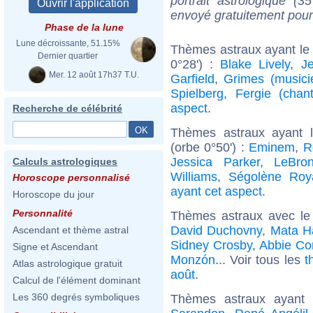
portrait astrologique (
envoyé gratuitement pour
Phase de la lune
Lune décroissante, 51.15%
Thèmes astraux ayant le
Dernier quartier
0°28') :
Blake Lively
,
J
Mer. 12 août 17h37 T.U.
Garfield
,
Grimes (musici
Spielberg
,
Fergie (chan
aspect
.
Recherche de célébrité
Thèmes astraux ayant 
(orbe 0°50') :
Eminem
,
R
Jessica Parker
,
LeBro
Calculs astrologiques
Williams
,
Ségolène Roy
Horoscope personnalisé
ayant cet aspect
.
Horoscope du jour
Personnalité
Thèmes astraux avec le
David Duchovny
,
Mata H
Ascendant et thème astral
Sidney Crosby
,
Abbie Co
Signe et Ascendant
Monzón
... Voir tous les
t
Atlas astrologique gratuit
août
.
Calcul de l'élément dominant
Les 360 degrés symboliques
Thèmes astraux ayant