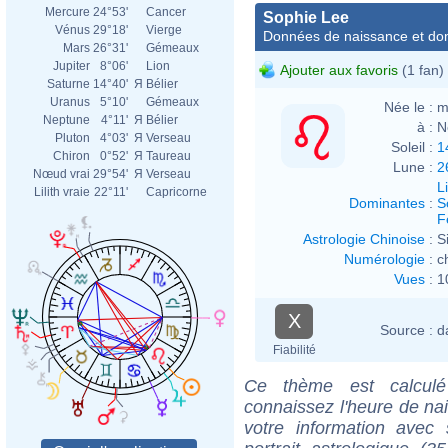
Mercure
24°53'
Cancer
Sophie Lee
Vénus
29°18'
Vierge
Données de naissance et dom
Mars
26°31'
Gémeaux
Jupiter
8°06'
Lion
Ajouter aux favoris
(1 fan)
Saturne
14°40'
Я
Bélier
Uranus
5°10'
Gémeaux
Née le :
m
Neptune
4°11'
Я
Bélier
à :
N
Pluton
4°03'
Я
Verseau
Soleil :
1
Chiron
0°52'
Я
Taureau
Lune :
2
Nœud vrai
29°54'
Я
Verseau
L
Lilith vraie
22°11'
Capricorne
Dominantes
:
S
F
Astrologie Chinoise
:
S
Numérologie
:
c
Vues
:
1
X
Source :
d
Fiabilité
Ce thème est calculé 
connaissez l'heure de na
votre information ave