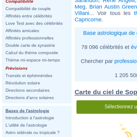
Sarandon
,
René Angélil
Compatibilité
Meg
,
Brian Austin Gree
Compatibilité de couple
Villani
... Voir tous les
t
Affinités entre célébrités
Capricorne
.
Love Test avec des célébrités
Affinités amicales
Base astrologique de 
Affinités professionnelles
Double carte de synastrie
78 096 célébrités et
év
Calcul du thème composite
Thème mi-espace mi-temps
Chercher par
professi
Prévisions
1 205 5
Transits et éphémérides
Révolution solaire
Directions secondaires
Carte du ciel de So
Directions d'arcs solaires
Sélectionnez u
Bases de l'astrologie
Introduction à l'astrologie
L'utilité de l'astrologie
02'
26°
Astro sidérale ou tropicale ?