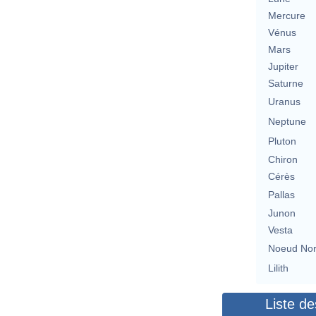
Mercure
Vénus
Mars
Jupiter
Saturne
Uranus
Neptune
Pluton
Chiron
Cérès
Pallas
Junon
Vesta
Noeud No
Lilith
Liste de