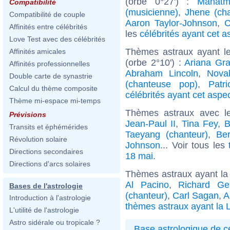
(orbe 0°27') :
Mahatm
Compatibilité
(musicienne)
,
Jhene (ch
Compatibilité de couple
Aaron Taylor-Johnson
,
C
Affinités entre célébrités
les
célébrités ayant cet a
Love Test avec des célébrités
Thèmes astraux ayant l
Affinités amicales
(orbe 2°10') :
Ariana Gr
Affinités professionnelles
Abraham Lincoln
,
Nova
Double carte de synastrie
(chanteuse pop)
,
Patr
Calcul du thème composite
célébrités ayant cet aspe
Thème mi-espace mi-temps
Thèmes astraux avec l
Prévisions
Jean-Paul II
,
Tina Fey
,
B
Transits et éphémérides
Taeyang (chanteur)
,
Ber
Révolution solaire
Johnson
... Voir tous les
Directions secondaires
18 mai
.
Directions d'arcs solaires
Thèmes astraux ayant la 
Al Pacino
,
Richard Ge
Bases de l'astrologie
(chanteur)
,
Carl Sagan
,
A
Introduction à l'astrologie
thèmes astraux ayant la L
L'utilité de l'astrologie
Astro sidérale ou tropicale ?
Base astrologique de cé