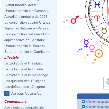
Climat mondial actuel
Uranus transite les Gémeaux
Actualité planétaire de 2025
9°
La conjonction Jupiter Uranus
45'
Jupiter et Saturne en Verseau
La conjonction Saturne Pluton
Jupiter arrive en Sagittaire
Uranus transite le Taureau
13°
19'
Saturne transite le Capricorne
20°
Lifestyle
55'
27°
Le zodiaque et l'hésitation
57'
Le zodiaque et la timidité
Le zodiaque et le mensonge
Les qualités des 12 signes
Les défauts des 12 signes
+
Voir tous les articles
Compatibilité
Afficher les aspec
Afficher les aspe
Astrologie et compatibilité