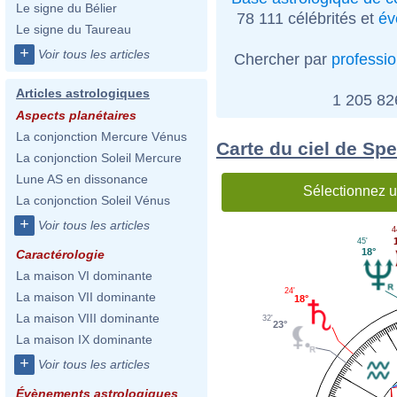
Le signe du Bélier
78 111 célébrités et
év
Le signe du Taureau
+
Voir tous les articles
Chercher par
professi
Articles astrologiques
1 205 8
Aspects planétaires
La conjonction Mercure Vénus
Carte du ciel de Sp
La conjonction Soleil Mercure
Lune AS en dissonance
Sélectionnez u
La conjonction Soleil Vénus
+
Voir tous les articles
4
45'
18°
Caractérologie
La maison VI dominante
24'
La maison VII dominante
18°
La maison VIII dominante
32'
23°
La maison IX dominante
+
Voir tous les articles
Évènements astrologiques