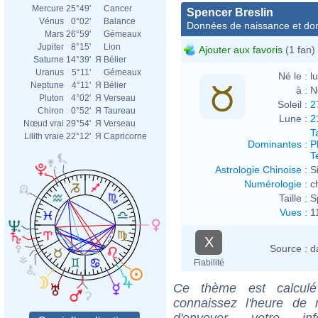
Mercure
25°49'
Cancer
Spencer Breslin
Vénus
0°02'
Balance
Données de naissance et dom
Mars
26°59'
Gémeaux
Jupiter
8°15'
Lion
Ajouter aux favoris
(1 fan)
Saturne
14°39'
Я
Bélier
Uranus
5°11'
Gémeaux
Né le :
l
Neptune
4°11'
Я
Bélier
à :
N
Pluton
4°02'
Я
Verseau
Soleil :
2
Chiron
0°52'
Я
Taureau
Lune :
2
Nœud vrai
29°54'
Я
Verseau
T
Lilith vraie
22°12'
Я
Capricorne
Dominantes
:
P
T
Astrologie Chinoise
:
S
Numérologie
:
c
Taille :
S
Vues
:
1
X
Source :
d
Fiabilité
Ce thème est calculé 
connaissez l'heure de 
d'envoyer votre i