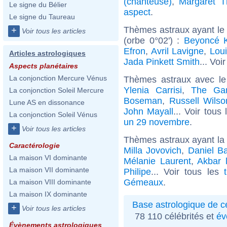
(chanteuse)
,
Margaret T
Le signe du Bélier
aspect
.
Le signe du Taureau
Thèmes astraux ayant le
+
Voir tous les articles
(orbe 0°02') :
Beyoncé 
Efron
,
Avril Lavigne
,
Lou
Articles astrologiques
Jada Pinkett Smith
... Voi
Aspects planétaires
La conjonction Mercure Vénus
Thèmes astraux avec le
Ylenia Carrisi
,
The Gam
La conjonction Soleil Mercure
Boseman
,
Russell Wilso
Lune AS en dissonance
John Mayall
... Voir tous
La conjonction Soleil Vénus
un 29 novembre
.
+
Voir tous les articles
Thèmes astraux ayant l
Caractérologie
Milla Jovovich
,
Daniel B
La maison VI dominante
Mélanie Laurent
,
Akbar 
La maison VII dominante
Philipe
... Voir tous les
Gémeaux
.
La maison VIII dominante
La maison IX dominante
Base astrologique de cé
+
Voir tous les articles
78 110 célébrités et
év
Évènements astrologiques