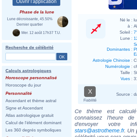
Phase de la lune
Lune décroissante, 45.50%
Né le :
l
Dernier quartier
à :
A
Soleil :
7
Mer. 12 août 17h37 T.U.
Lune :
1
S
Recherche de célébrité
Dominantes
:
P
E
Astrologie Chinoise
:
C
Numérologie
:
c
Calculs astrologiques
Taille :
S
Horoscope personnalisé
Vues
:
3
Horoscope du jour
X
Personnalité
Source :
d
Fiabilité
Ascendant et thème astral
Signe et Ascendant
Ce thème est calculé 
Atlas astrologique gratuit
connaissez l'heure de
Calcul de l'élément dominant
d'envoyer votre i
stars@astrotheme.fr
. Un 
Les 360 degrés symboliques
célébrité vous sera envoy