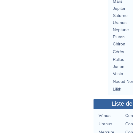
Mars
Jupiter
Saturne
Uranus
Neptune
Pluton
Chiron
Cérès
Pallas
Junon
Vesta
Noeud No
Lilith
Liste de
Vénus
Con
Uranus
Con
Mercure
Con