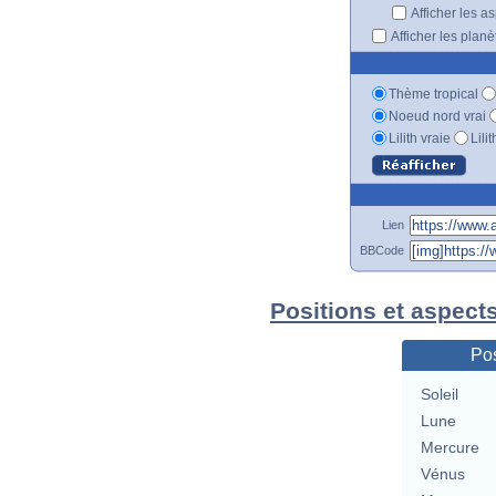
Afficher les a
Afficher les plan
Thème tropical
Noeud nord vrai
Lilith vraie
Lili
Lien
BBCode
Positions et aspect
Pos
Soleil
Lune
Mercure
Vénus