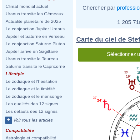
Climat mondial actuel
Chercher par
professi
Uranus transite les Gémeaux
Actualité planétaire de 2025
1 205 7
La conjonction Jupiter Uranus
Jupiter et Saturne en Verseau
Carte du ciel de St
La conjonction Saturne Pluton
Jupiter arrive en Sagittaire
Sélectionnez u
Uranus transite le Taureau
Saturne transite le Capricorne
21
1
50'
Lifestyle
19°
Le zodiaque et l'hésitation
Le zodiaque et la timidité
Le zodiaque et le mensonge
32'
24°
Les qualités des 12 signes
Les défauts des 12 signes
+
Voir tous les articles
Compatibilité
Astrologie et compatibilité