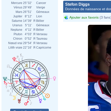
Mercure
25°32'
Cancer
Stefon Diggs
Vénus
29°49'
Vierge
Données de naissance et dom
Mars
26°51'
Gémeaux
Jupiter
8°12'
Lion
Ajouter aux favoris
(3 fans
Saturne
14°39'
Я
Bélier
Uranus
5°11'
Gémeaux
Neptune
4°11'
Я
Bélier
Pluton
4°03'
Я
Verseau
Chiron
0°52'
Я
Taureau
Nœud vrai
29°54'
Я
Verseau
Lilith vraie
22°16'
Я
Capricorne