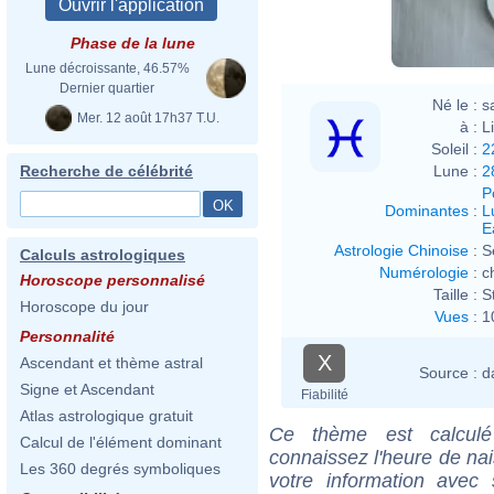
Phase de la lune
Lune décroissante, 46.57%
Dernier quartier
Né le :
s
Mer. 12 août 17h37 T.U.
à :
L
Soleil :
2
Lune :
2
Recherche de célébrité
P
Dominantes
:
L
E
Astrologie Chinoise
:
S
Calculs astrologiques
Numérologie
:
c
Horoscope personnalisé
Taille :
S
Horoscope du jour
Vues
:
1
Personnalité
X
Ascendant et thème astral
Source :
d
Signe et Ascendant
Fiabilité
Atlas astrologique gratuit
Ce thème est calculé 
Calcul de l'élément dominant
connaissez l'heure de na
Les 360 degrés symboliques
votre information ave