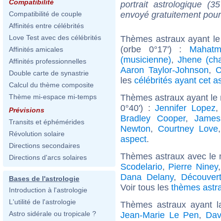
Compatibilité
portrait astrologique (
envoyé gratuitement pour
Compatibilité de couple
Affinités entre célébrités
Love Test avec des célébrités
Thèmes astraux ayant le
(orbe 0°17') :
Mahatm
Affinités amicales
(musicienne)
,
Jhene (ch
Affinités professionnelles
Aaron Taylor-Johnson
,
C
Double carte de synastrie
les
célébrités ayant cet a
Calcul du thème composite
Thèmes astraux ayant le m
Thème mi-espace mi-temps
0°40') :
Jennifer Lopez
Prévisions
Bradley Cooper
,
James
Transits et éphémérides
Newton
,
Courtney Love
Révolution solaire
aspect
.
Directions secondaires
Thèmes astraux avec le 
Directions d'arcs solaires
Scodelario
,
Pierre Niney
Dana Delany
,
Découver
Bases de l'astrologie
Voir tous les
thèmes astra
Introduction à l'astrologie
L'utilité de l'astrologie
Thèmes astraux ayant 
Astro sidérale ou tropicale ?
Jean-Marie Le Pen
,
Dav