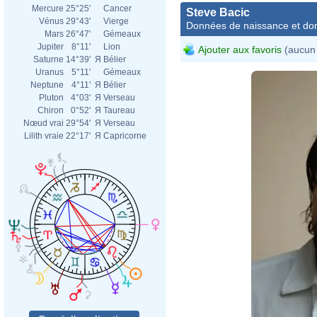
Mercure
25°25'
Cancer
Steve Bacic
Vénus
29°43'
Vierge
Données de naissance et dom
Mars
26°47'
Gémeaux
Jupiter
8°11'
Lion
Ajouter aux favoris
(aucun 
Saturne
14°39'
Я
Bélier
Uranus
5°11'
Gémeaux
Neptune
4°11'
Я
Bélier
Pluton
4°03'
Я
Verseau
Chiron
0°52'
Я
Taureau
Nœud vrai
29°54'
Я
Verseau
Lilith vraie
22°17'
Я
Capricorne