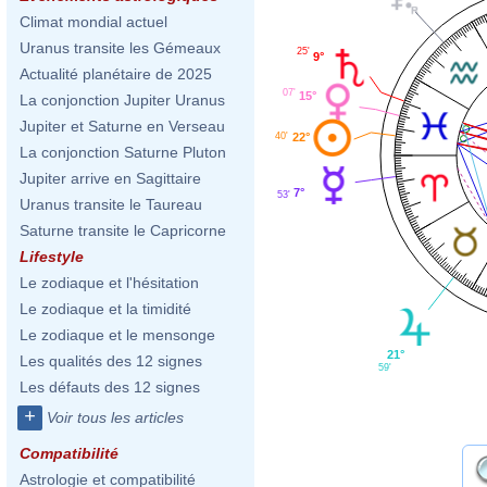
Climat mondial actuel
Uranus transite les Gémeaux
25'
9°
Actualité planétaire de 2025
07'
15°
La conjonction Jupiter Uranus
Jupiter et Saturne en Verseau
22°
40'
La conjonction Saturne Pluton
Jupiter arrive en Sagittaire
7°
53'
Uranus transite le Taureau
Saturne transite le Capricorne
Lifestyle
Le zodiaque et l'hésitation
Le zodiaque et la timidité
Le zodiaque et le mensonge
21°
Les qualités des 12 signes
59'
Les défauts des 12 signes
+
Voir tous les articles
Compatibilité
Astrologie et compatibilité