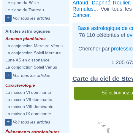
Artaud
,
Daphné Roulier
,
Le signe du Bélier
Romulus
... Voir tous le
Le signe du Taureau
Cancer
.
+
Voir tous les articles
Base astrologique de cé
Articles astrologiques
78 110 célébrités et
év
Aspects planétaires
La conjonction Mercure Vénus
Chercher par
professi
La conjonction Soleil Mercure
Lune AS en dissonance
1 205 6
La conjonction Soleil Vénus
+
Voir tous les articles
Carte du ciel de Ste
Caractérologie
La maison VI dominante
Sélectionnez u
La maison VII dominante
La maison VIII dominante
La maison IX dominante
+
Voir tous les articles
58'
12°
Évènements astrologiques