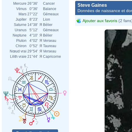
Mercure
26°36'
Cancer
Steve Gaines
Vénus
0°36'
Balance
Données de naissance et dom
Mars
27°22'
Gémeaux
Jupiter
8°23'
Lion
Ajouter aux favoris
(2 fans
Saturne
14°38'
Я
Bélier
Uranus
5°12'
Gémeaux
Neptune
4°10'
Я
Bélier
Pluton
4°02'
Я
Verseau
Chiron
0°52'
Я
Taureau
Nœud vrai
29°54'
Я
Verseau
Lilith vraie
21°44'
Я
Capricorne