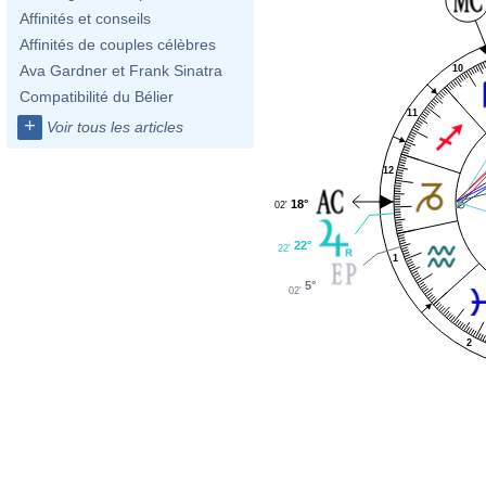
Affinités et conseils
Affinités de couples célèbres
Ava Gardner et Frank Sinatra
10
Compatibilité du Bélier
11
+
Voir tous les articles
12
18°
02'
22°
22'
1
5°
02'
2