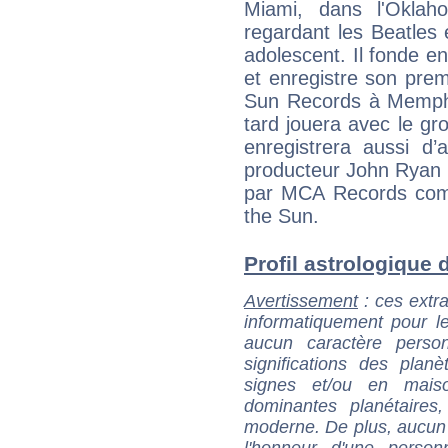
Miami, dans l'Oklah
regardant les Beatles 
adolescent. Il fonde 
et enregistre son pre
Sun Records à Memphi
tard jouera avec le g
enregistrera aussi d
producteur John Ryan q
par MCA Records com
the Sun.
Profil astrologique d
Avertissement
: ces extra
informatiquement pour le
aucun caractère perso
significations des pla
signes et/ou en maiso
dominantes planétaires,
moderne. De plus, aucun a
l'honneur d'une personn