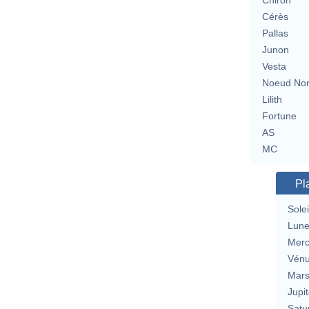
Chiron
Cérès
Pallas
Junon
Vesta
Noeud No
Lilith
Fortune
AS
MC
Pl
Solei
Lun
Merc
Vén
Mar
Jupit
Satu