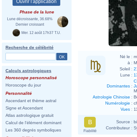
Phase de la lune
Lune décroissante, 36.68%
Dernier croissant
Mer. 12 août 17h37 T.U.
Recherche de célébrité
Né le :
m
à :
M
Soleil :
2
Calculs astrologiques
Lune :
1
Horoscope personnalisé
C
Horoscope du jour
Dominantes
:
J
M
Personnalité
Astrologie Chinoise
:
B
Ascendant et thème astral
Numérologie
:
c
Signe et Ascendant
Vues
:
1
Atlas astrologique gratuit
B
Source :
b
Calcul de l'élément dominant
Contributeur :
S
Les 360 degrés symboliques
Fiabilité