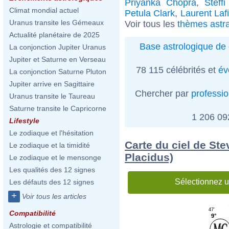
Priyanka Chopra
,
Steffi
Climat mondial actuel
Petula Clark
,
Laurent Lafi
Uranus transite les Gémeaux
Voir tous les
thèmes astr
Actualité planétaire de 2025
Base astrologique de 
La conjonction Jupiter Uranus
Jupiter et Saturne en Verseau
78 115 célébrités et
év
La conjonction Saturne Pluton
Jupiter arrive en Sagittaire
Chercher par
professi
Uranus transite le Taureau
Saturne transite le Capricorne
1 206 0
Lifestyle
Le zodiaque et l'hésitation
Carte du ciel de St
Le zodiaque et la timidité
Placidus)
Le zodiaque et le mensonge
Les qualités des 12 signes
Sélectionnez u
Les défauts des 12 signes
+
Voir tous les articles
47'
Compatibilité
9°
Astrologie et compatibilité