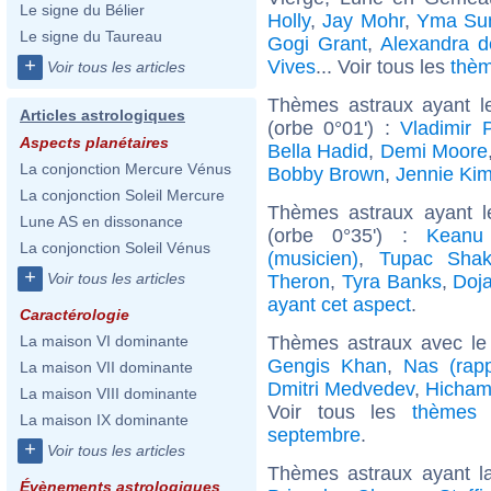
Le signe du Bélier
Holly
,
Jay Mohr
,
Yma Su
Le signe du Taureau
Gogi Grant
,
Alexandra d
+
Vives
... Voir tous les
thèm
Voir tous les articles
Thèmes astraux ayant l
Articles astrologiques
(orbe 0°01') :
Vladimir 
Aspects planétaires
Bella Hadid
,
Demi Moore
La conjonction Mercure Vénus
Bobby Brown
,
Jennie Ki
La conjonction Soleil Mercure
Thèmes astraux ayant 
Lune AS en dissonance
(orbe 0°35') :
Keanu
La conjonction Soleil Vénus
(musicien)
,
Tupac Shak
+
Voir tous les articles
Theron
,
Tyra Banks
,
Doj
ayant cet aspect
.
Caractérologie
Thèmes astraux avec le
La maison VI dominante
Gengis Khan
,
Nas (rap
La maison VII dominante
Dmitri Medvedev
,
Hicham
La maison VIII dominante
Voir tous les
thèmes 
La maison IX dominante
septembre
.
+
Voir tous les articles
Thèmes astraux ayant 
Évènements astrologiques