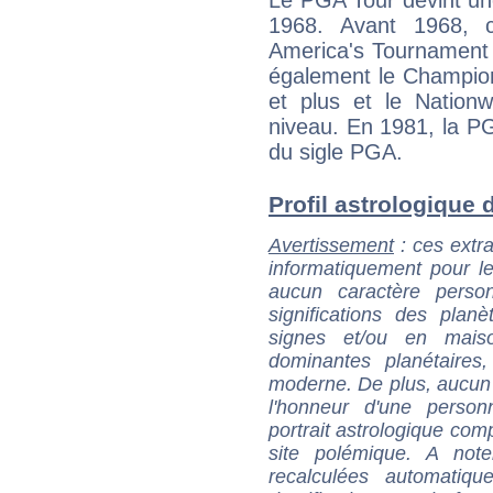
Le PGA Tour devint un
1968. Avant 1968, 
America's Tournament 
également le Champion
et plus et le Nation
niveau. En 1981, la PG
du sigle PGA.
Profil astrologique d
Avertissement
: ces extra
informatiquement pour le
aucun caractère perso
significations des pla
signes et/ou en maiso
dominantes planétaires,
moderne. De plus, aucun a
l'honneur d'une personn
portrait astrologique com
site polémique. A note
recalculées automatiq