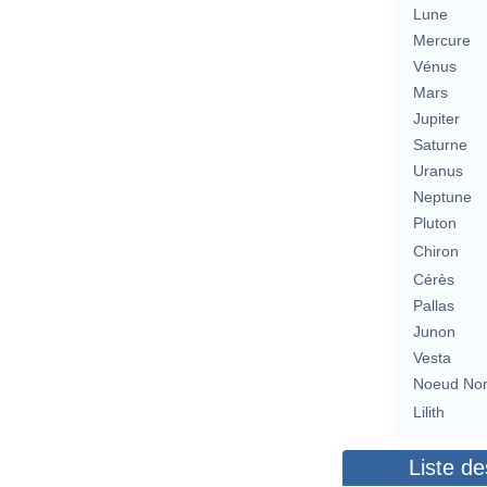
Lune
Mercure
Vénus
Mars
Jupiter
Saturne
Uranus
Neptune
Pluton
Chiron
Cérès
Pallas
Junon
Vesta
Noeud No
Lilith
Liste de