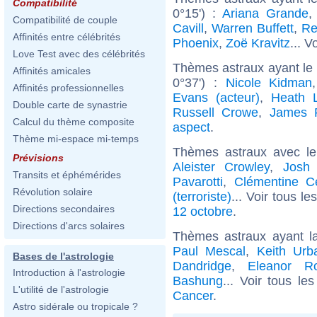
Compatibilité
0°15') :
Ariana Grande
Compatibilité de couple
Cavill
,
Warren Buffett
,
Re
Affinités entre célébrités
Phoenix
,
Zoë Kravitz
... V
Love Test avec des célébrités
Thèmes astraux ayant le
Affinités amicales
0°37') :
Nicole Kidman
Affinités professionnelles
Evans (acteur)
,
Heath 
Double carte de synastrie
Russell Crowe
,
James 
Calcul du thème composite
aspect
.
Thème mi-espace mi-temps
Thèmes astraux avec l
Prévisions
Aleister Crowley
,
Josh 
Transits et éphémérides
Pavarotti
,
Clémentine Cé
Révolution solaire
(terroriste)
... Voir tous le
Directions secondaires
12 octobre
.
Directions d'arcs solaires
Thèmes astraux ayant l
Paul Mescal
,
Keith Urb
Bases de l'astrologie
Dandridge
,
Eleanor Ro
Introduction à l'astrologie
Bashung
... Voir tous le
L'utilité de l'astrologie
Cancer
.
Astro sidérale ou tropicale ?