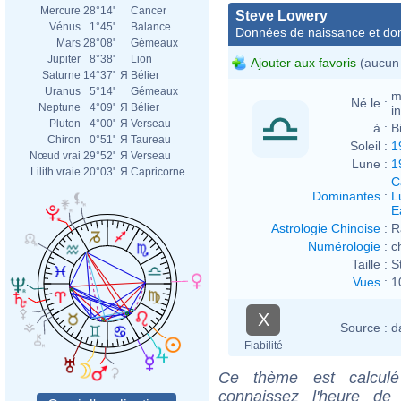
Mercure
28°14'
Cancer
Steve Lowery
Vénus
1°45'
Balance
Données de naissance et dom
Mars
28°08'
Gémeaux
Jupiter
8°38'
Lion
Ajouter aux favoris
(aucun 
Saturne
14°37'
Я
Bélier
Uranus
5°14'
Gémeaux
m
Né le :
Neptune
4°09'
Я
Bélier
i
Pluton
4°00'
Я
Verseau
à :
B
Chiron
0°51'
Я
Taureau
Soleil :
1
Nœud vrai
29°52'
Я
Verseau
Lune :
1
Lilith vraie
20°03'
Я
Capricorne
C
Dominantes
:
L
E
Astrologie Chinoise
:
R
Numérologie
:
c
Taille :
S
Vues
:
1
X
Source :
d
Fiabilité
Ce thème est calculé 
connaissez l'heure de