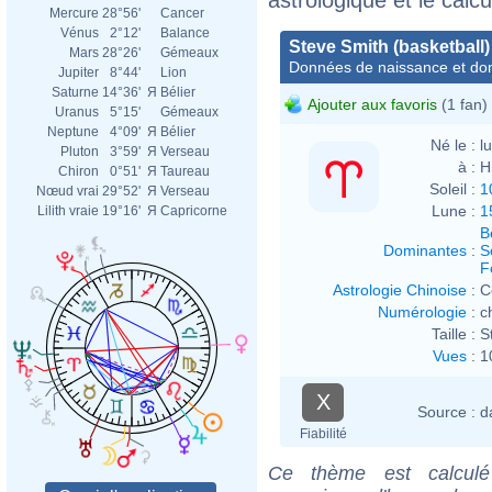
Mercure
28°56'
Cancer
Vénus
2°12'
Balance
Steve Smith (basketball)
Mars
28°26'
Gémeaux
Données de naissance et dom
Jupiter
8°44'
Lion
Saturne
14°36'
Я
Bélier
Ajouter aux favoris
(1 fan)
Uranus
5°15'
Gémeaux
Neptune
4°09'
Я
Bélier
Né le :
l
Pluton
3°59'
Я
Verseau
à :
H
Chiron
0°51'
Я
Taureau
Soleil :
1
Nœud vrai
29°52'
Я
Verseau
Lune :
1
Lilith vraie
19°16'
Я
Capricorne
B
Dominantes
:
S
F
Astrologie Chinoise
:
C
Numérologie
:
c
Taille :
S
Vues
:
1
X
Source :
d
Fiabilité
Ce thème est calculé 