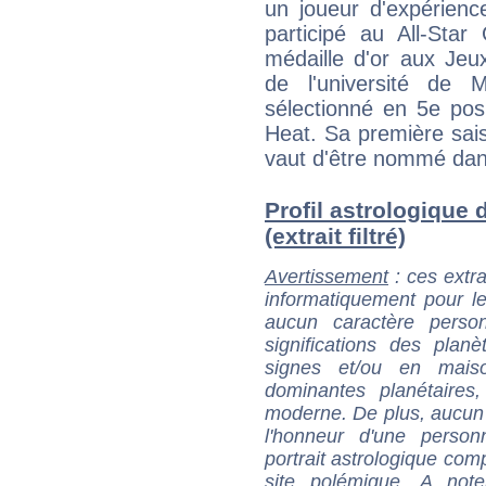
un joueur d'expérience
participé au All-St
médaille d'or aux Je
de l'université de 
sélectionné en 5e pos
Heat. Sa première sai
vaut d'être nommé dans 
Profil astrologique 
(extrait filtré)
Avertissement
: ces extra
informatiquement pour le
aucun caractère perso
significations des pla
signes et/ou en maiso
dominantes planétaires,
moderne. De plus, aucun a
l'honneur d'une personn
portrait astrologique com
site polémique. A note