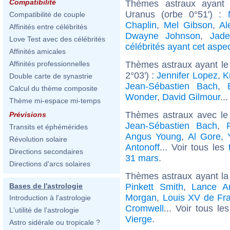
Compatibilité
Thèmes astraux ayant 
Uranus (orbe 0°51') :
Compatibilité de couple
Chaplin
,
Mel Gibson
,
Al
Affinités entre célébrités
Dwayne Johnson
,
Jade
Love Test avec des célébrités
célébrités ayant cet aspe
Affinités amicales
Thèmes astraux ayant le
Affinités professionnelles
2°03') :
Jennifer Lopez
,
K
Double carte de synastrie
Jean-Sébastien Bach
,
Calcul du thème composite
Wonder
,
David Gilmour
..
Thème mi-espace mi-temps
Thèmes astraux avec le
Prévisions
Jean-Sébastien Bach
,
Transits et éphémérides
Angus Young
,
Al Gore
,
Révolution solaire
Antonoff
... Voir tous les
Directions secondaires
31 mars
.
Directions d'arcs solaires
Thèmes astraux ayant la
Pinkett Smith
,
Lance A
Bases de l'astrologie
Morgan
,
Louis XV de Fr
Introduction à l'astrologie
Cromwell
... Voir tous le
L'utilité de l'astrologie
Vierge
.
Astro sidérale ou tropicale ?