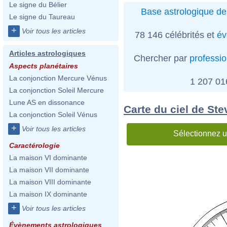
Le signe du Bélier
Base astrologique de
Le signe du Taureau
+
Voir tous les articles
78 146 célébrités et
év
Articles astrologiques
Chercher par
professi
Aspects planétaires
La conjonction Mercure Vénus
1 207 0
La conjonction Soleil Mercure
Lune AS en dissonance
Carte du ciel de Ste
La conjonction Soleil Vénus
+
Voir tous les articles
Sélectionnez u
Caractérologie
La maison VI dominante
La maison VII dominante
La maison VIII dominante
La maison IX dominante
+
Voir tous les articles
Évènements astrologiques