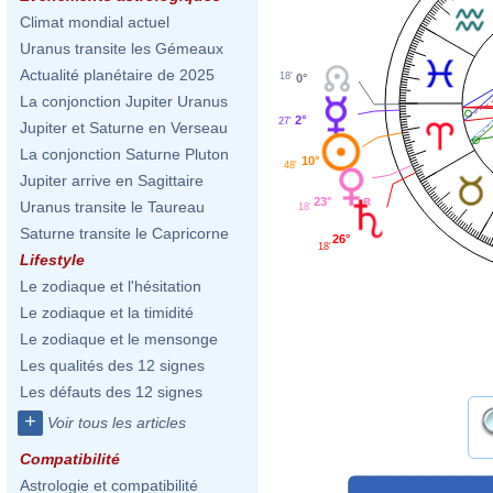
Climat mondial actuel
Uranus transite les Gémeaux
Actualité planétaire de 2025
18'
0°
La conjonction Jupiter Uranus
2°
27'
Jupiter et Saturne en Verseau
La conjonction Saturne Pluton
10°
48'
Jupiter arrive en Sagittaire
23°
Uranus transite le Taureau
18'
Saturne transite le Capricorne
26°
18'
Lifestyle
Le zodiaque et l'hésitation
Le zodiaque et la timidité
Le zodiaque et le mensonge
Les qualités des 12 signes
Les défauts des 12 signes
+
Voir tous les articles
Compatibilité
Astrologie et compatibilité