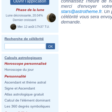
connaissez l'heure de n
merci d'envoyer vot
Phase de la lune
stars@astrotheme.fr
. Un 
Lune décroissante, 20.04%
célébrité vous sera envoy
Dernier croissant
demande.
Mer. 12 août 17h37 T.U.
Recherche de célébrité
Calculs astrologiques
Horoscope personnalisé
Horoscope du jour
Personnalité
Ascendant et thème astral
Signe et Ascendant
Atlas astrologique gratuit
Calcul de l'élément dominant
Les 360 degrés symboliques