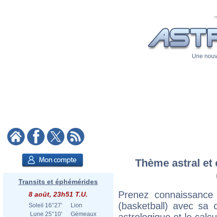
Une nouve
Thème astral et 
Transits et éphémérides
Prenez connaissance
8 août, 23h51 T.U.
(basketball) avec sa c
Soleil
16°27'
Lion
Lune
25°10'
Gémeaux
astrologique et le calc