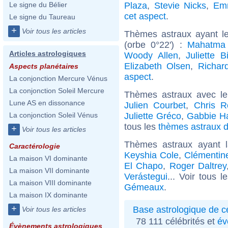
Plaza
,
Stevie Nicks
,
Em
Le signe du Bélier
cet aspect
.
Le signe du Taureau
+
Voir tous les articles
Thèmes astraux ayant l
(orbe 0°22') :
Mahatma
Articles astrologiques
Woody Allen
,
Juliette B
Elizabeth Olsen
,
Richar
Aspects planétaires
aspect
.
La conjonction Mercure Vénus
La conjonction Soleil Mercure
Thèmes astraux avec l
Lune AS en dissonance
Julien Courbet
,
Chris R
Juliette Gréco
,
Gabbie H
La conjonction Soleil Vénus
tous les
thèmes astraux de
+
Voir tous les articles
Thèmes astraux ayant
Caractérologie
Keyshia Cole
,
Clémentine
La maison VI dominante
El Chapo
,
Roger Daltrey
La maison VII dominante
Verástegui
... Voir tous 
La maison VIII dominante
Gémeaux
.
La maison IX dominante
+
Base astrologique de cé
Voir tous les articles
78 111 célébrités et
év
Évènements astrologiques