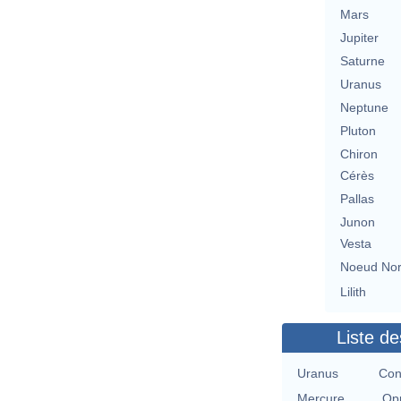
Mars
Jupiter
Saturne
Uranus
Neptune
Pluton
Chiron
Cérès
Pallas
Junon
Vesta
Noeud No
Lilith
Liste de
Uranus
Con
Mercure
Opp