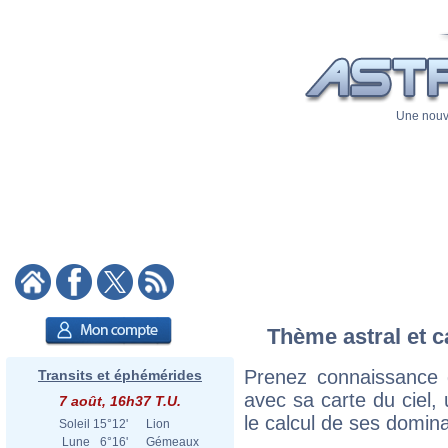
Une nouve
Thème astral et c
Prenez connaissance 
Transits et éphémérides
avec sa carte du ciel, 
7 août, 16h37 T.U.
le calcul de ses domina
Soleil
15°12'
Lion
Lune
6°16'
Gémeaux