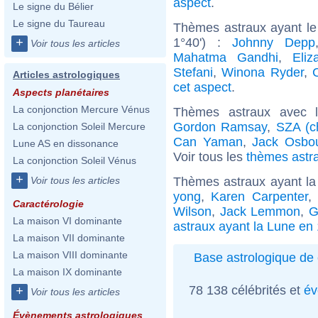
aspect
.
Le signe du Bélier
Le signe du Taureau
Thèmes astraux ayant le
1°40') :
Johnny Depp
+
Voir tous les articles
Mahatma Gandhi
,
Eliz
Stefani
,
Winona Ryder
,
C
Articles astrologiques
cet aspect
.
Aspects planétaires
La conjonction Mercure Vénus
Thèmes astraux avec 
Gordon Ramsay
,
SZA (c
La conjonction Soleil Mercure
Can Yaman
,
Jack Osbo
Lune AS en dissonance
Voir tous les
thèmes astr
La conjonction Soleil Vénus
+
Thèmes astraux ayant la
Voir tous les articles
yong
,
Karen Carpenter
,
Caractérologie
Wilson
,
Jack Lemmon
,
G
La maison VI dominante
astraux ayant la Lune en 
La maison VII dominante
La maison VIII dominante
Base astrologique de 
La maison IX dominante
78 138 célébrités et
év
+
Voir tous les articles
Évènements astrologiques