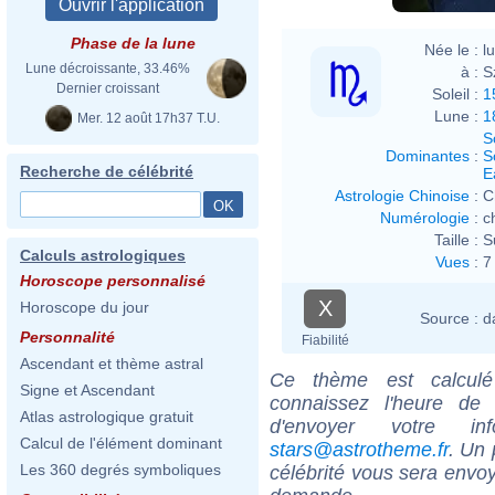
Phase de la lune
Née le :
l
Lune décroissante, 33.46%
à :
S
Dernier croissant
Soleil :
1
Lune :
1
Mer. 12 août 17h37 T.U.
S
Dominantes
:
S
Recherche de célébrité
E
Astrologie Chinoise
:
C
Numérologie
:
c
Taille :
S
Calculs astrologiques
Vues
:
7
Horoscope personnalisé
X
Horoscope du jour
Source :
d
Personnalité
Fiabilité
Ascendant et thème astral
Ce thème est calculé 
Signe et Ascendant
connaissez l'heure de
Atlas astrologique gratuit
d'envoyer votre i
Calcul de l'élément dominant
stars@astrotheme.fr
. Un 
Les 360 degrés symboliques
célébrité vous sera envoy