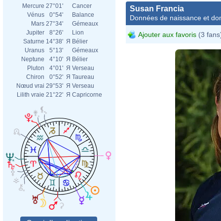
Mercure
27°01'
Cancer
Susan Francia
Vénus
0°54'
Balance
Données de naissance et dom
Mars
27°34'
Gémeaux
Jupiter
8°26'
Lion
Ajouter aux favoris
(3 fans
Saturne
14°38'
Я
Bélier
Uranus
5°13'
Gémeaux
Neptune
4°10'
Я
Bélier
Pluton
4°01'
Я
Verseau
Chiron
0°52'
Я
Taureau
Nœud vrai
29°53'
Я
Verseau
Lilith vraie
21°22'
Я
Capricorne