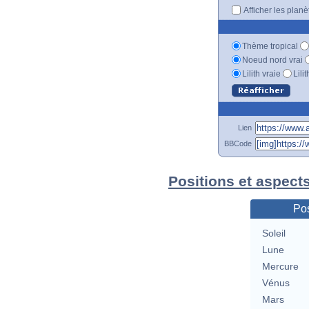
Afficher les plan
Thème tropical
Noeud nord vrai
Lilith vraie
Lili
Lien
BBCode
Positions et aspect
Pos
Soleil
Lune
Mercure
Vénus
Mars