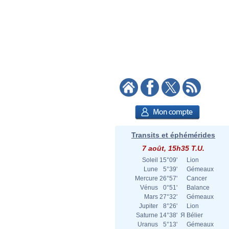
Transits et éphémérides
7 août, 15h35 T.U.
Soleil
15°09'
Lion
Lune
5°39'
Gémeaux
Mercure
26°57'
Cancer
Vénus
0°51'
Balance
Mars
27°32'
Gémeaux
Jupiter
8°26'
Lion
Saturne
14°38'
Я
Bélier
Uranus
5°13'
Gémeaux