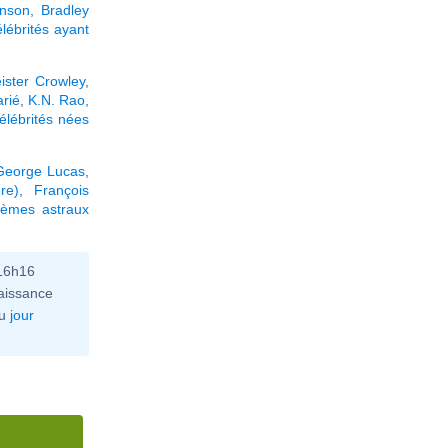
nson
,
Bradley
élébrités ayant
eister Crowley
,
rié
,
K.N. Rao
,
élébrités nées
George Lucas
,
re)
,
François
hèmes astraux
 16h16
aissance
u
jour