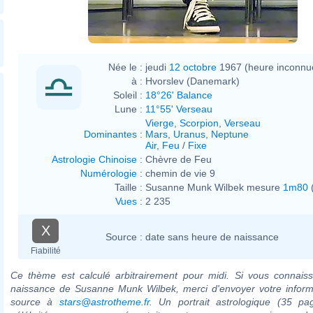
Née le :
jeudi
12 octobre
1967 (heure inconnu
à :
Hvorslev (Danemark)
Soleil :
18°26' Balance
Lune :
11°55' Verseau
Vierge
,
Scorpion
,
Verseau
Dominantes
:
Mars
,
Uranus
,
Neptune
Air
,
Feu
/
Fixe
Astrologie Chinoise
:
Chèvre de Feu
Numérologie
:
chemin de vie 9
Taille :
Susanne Munk Wilbek mesure
1m80
(
Vues
:
2 235
X
Source :
date sans heure de naissance
Fiabilité
Ce thème est calculé arbitrairement pour midi. Si vous connaiss
naissance de Susanne Munk Wilbek, merci d'envoyer votre inform
source à
stars@astrotheme.fr
. Un portrait astrologique (35 pa