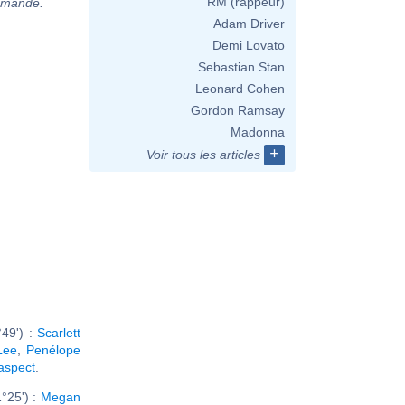
RM (rappeur)
demande.
Adam Driver
Demi Lovato
Sebastian Stan
Leonard Cohen
Gordon Ramsay
Madonna
+
Voir tous les articles
49') :
Scarlett
Lee
,
Penélope
 aspect
.
°25') :
Megan