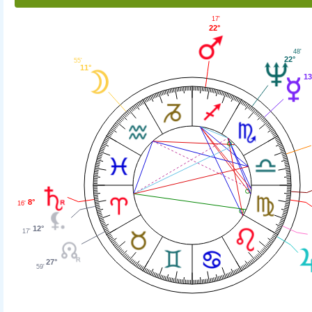
17'
22°
48'
22°
55'
11°
13
8°
16'
12°
17'
27°
59'