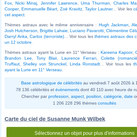
Fox
,
Nicki Minaj
,
Jennifer Lawrence
,
Uma Thurman
,
Charles Ma
Cooper
,
Emmanuelle Béart
,
Zoë Kravitz
,
Taylor Lautner
... Voir les
c
cet aspect
.
Thèmes astraux avec le même anniversaire :
Hugh Jackman
,
Al
Josh Hutcherson
,
Brigitte Lahaie
,
Luciano Pavarotti
,
Clémentine Céla
Darryl Anka
,
Carlos (terroriste)
... Voir tous les
thèmes astraux des c
un 12 octobre
.
Thèmes astraux ayant la Lune en 11° Verseau :
Kareena Kapoor
,
Brandon Lee
,
Tony Blair
,
Laurence Ferrari
,
Colette (romanciè
Truffaut
,
Shelley von Strunckel
,
Linda Ronstadt
... Voir tous les
t
ayant la Lune en 11° Verseau
.
Base astrologique de célébrités
au vendredi 7 août 2026 à
78 136 célébrités et
évènements
dont 40 110 avec heure de n
Chercher par
profession
,
aspect
,
position
,
catégorie
,
date
o
1 206 228 296 thèmes
consultés
Carte du ciel de Susanne Munk Wilbek
Sélectionnez un objet pour plus d'informations