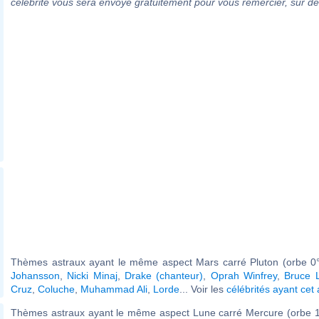
célébrité vous sera envoyé gratuitement pour vous remercier, sur 
Thèmes astraux ayant le même aspect Mars carré Pluton (orbe 0°
Johansson
,
Nicki Minaj
,
Drake (chanteur)
,
Oprah Winfrey
,
Bruce 
Cruz
,
Coluche
,
Muhammad Ali
,
Lorde
... Voir les
célébrités ayant cet
Thèmes astraux ayant le même aspect Lune carré Mercure (orbe 1