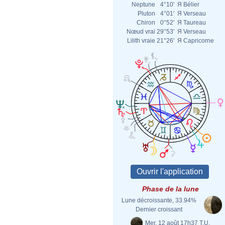
Neptune
4°10'
Я
Bélier
Pluton
4°01'
Я
Verseau
Chiron
0°52'
Я
Taureau
Nœud vrai
29°53'
Я
Verseau
Lilith vraie
21°26'
Я
Capricorne
Phase de la lune
Lune décroissante, 33.94%
Dernier croissant
Mer. 12 août 17h37 T.U.