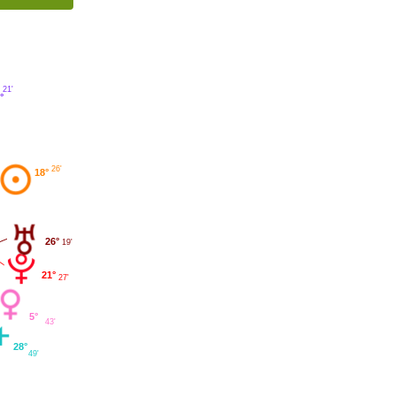
21'
°
26'
18°
26°
19'
21°
27'
5°
43'
28°
49'