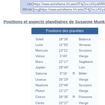
Lien
BBCode
Positions et aspects planétaires de Susanne Munk
Positions des planètes
Soleil
18°26'
Balance
Lune
11°55'
Verseau
Mercure
13°21'
Scorpion
Vénus
5°43'
Vierge
Mars
22°17'
Sagittaire
Jupiter
28°49'
Lion
Saturne
8°16'
Я
Bélier
Uranus
26°19'
Vierge
Neptune
22°48'
Scorpion
Pluton
21°27'
Vierge
Chiron
26°35'
Я
Poissons
Cérès
22°27'
Vierge