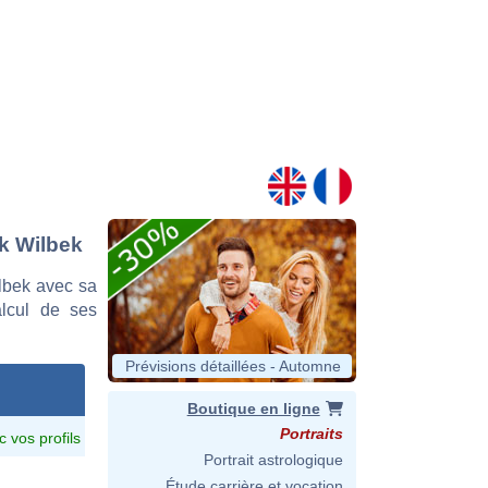
k Wilbek
lbek avec sa
alcul de ses
Prévisions détaillées - Automne
Boutique en ligne
Portraits
c vos profils
Portrait astrologique
Étude carrière et vocation