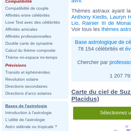
avril
.
Compatibilité
Compatibilité de couple
Thèmes astraux ayant la
Affinités entre célébrités
Anthony Kiedis
,
Lauryn Hi
Love Test avec des célébrités
Lio
,
Rainier III de Mona
Voir tous les
thèmes astra
Affinités amicales
Affinités professionnelles
Base astrologique de cé
Double carte de synastrie
78 154 célébrités et
év
Calcul du thème composite
Thème mi-espace mi-temps
Chercher par
professi
Prévisions
Transits et éphémérides
1 207 7
Révolution solaire
Directions secondaires
Carte du ciel de Su
Directions d'arcs solaires
Placidus)
Bases de l'astrologie
Sélectionnez u
Introduction à l'astrologie
L'utilité de l'astrologie
Astro sidérale ou tropicale ?
32'
26°
55'