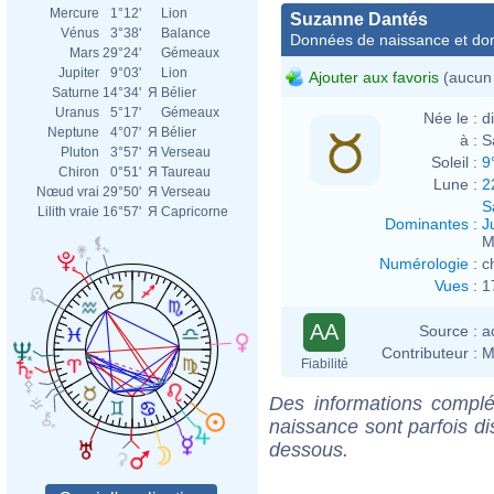
Mercure
1°12'
Lion
Suzanne Dantés
Vénus
3°38'
Balance
Données de naissance et dom
Mars
29°24'
Gémeaux
Jupiter
9°03'
Lion
Ajouter aux favoris
(aucun 
Saturne
14°34'
Я
Bélier
Uranus
5°17'
Gémeaux
Née le :
d
Neptune
4°07'
Я
Bélier
à :
S
Pluton
3°57'
Я
Verseau
Soleil :
9
Chiron
0°51'
Я
Taureau
Lune :
2
Nœud vrai
29°50'
Я
Verseau
S
Lilith vraie
16°57'
Я
Capricorne
Dominantes
:
J
M
Numérologie
:
c
Vues
:
1
AA
Source :
a
Contributeur :
M
Fiabilité
Des informations complé
naissance sont parfois di
dessous.