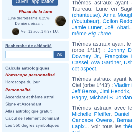
Thèmes astraux ayant
Taureau, Lune en Sagi
Phase de la lune
(chanteuse)
,
Anna Mougla
Lune décroissante, 8.25%
(Youtubeur)
,
Odilon Red
Dernier croissant
Jamie Luner
,
Joël Abati
.
Mer. 12 août 17h37 T.U.
même
Big Three
.
Thèmes astraux ayant le
Recherche de célébrité
(orbe 1°11') :
Johnny D
Downey Jr.
,
Françoise 
Cassel
,
Ava Gardner
,
Ush
cet aspect
.
Calculs astrologiques
Horoscope personnalisé
Thèmes astraux ayant le
Horoscope du jour
Ciel (orbe 1°43') :
Vladimi
Personnalité
Jeff Bezos
,
Jimi Hendrix
,
Pagny
,
Michael B. Jordan
Ascendant et thème astral
Signe et Ascendant
Thèmes astraux avec l
Atlas astrologique gratuit
Michelle Pfeiffer
,
Daniel
Calcul de l'élément dominant
Candace Owens
,
Berna
Les 360 degrés symboliques
Lapix
... Voir tous les
thè