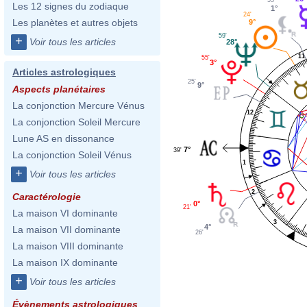
Les 12 signes du zodiaque
1°
24'
Les planètes et autres objets
9°
59'
+
Voir tous les articles
28°
11
55'
3°
Articles astrologiques
25'
9°
Aspects planétaires
La conjonction Mercure Vénus
12
La conjonction Soleil Mercure
Lune AS en dissonance
7°
39'
La conjonction Soleil Vénus
1
+
Voir tous les articles
2
Caractérologie
0°
21'
La maison VI dominante
3
4°
La maison VII dominante
26'
La maison VIII dominante
La maison IX dominante
+
Voir tous les articles
Évènements astrologiques