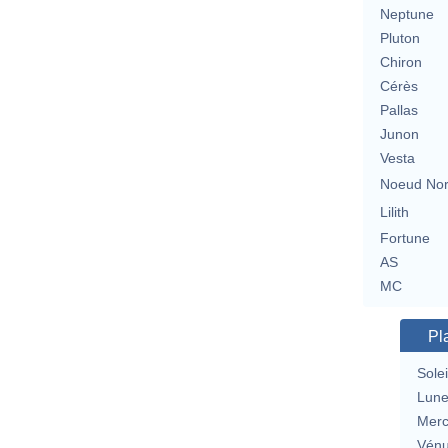
Neptune
Pluton
Chiron
Cérès
Pallas
Junon
Vesta
Noeud No
Lilith
Fortune
AS
MC
Pl
Solei
Lun
Merc
Vén