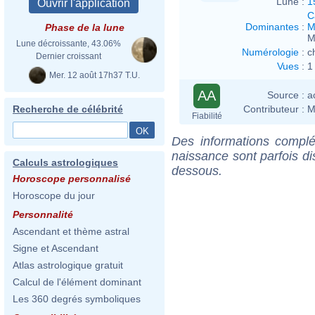
Lune :
1
C
Dominantes
:
M
Phase de la lune
M
Lune décroissante, 43.06%
Numérologie
:
c
Dernier croissant
Vues
:
1
Mer. 12 août 17h37 T.U.
AA
Source :
a
Contributeur :
M
Recherche de célébrité
Fiabilité
Des informations complé
naissance sont parfois di
Calculs astrologiques
dessous.
Horoscope personnalisé
Horoscope du jour
Personnalité
Ascendant et thème astral
Signe et Ascendant
Atlas astrologique gratuit
Calcul de l'élément dominant
Les 360 degrés symboliques