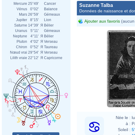
Mercure
25°49'
Cancer
Suzanne Talba
Vénus
0°02'
Balance
Données de naissance et dom
Mars
26°59'
Gémeaux
Jupiter
8°15'
Lion
Ajouter aux favoris
(aucun 
Saturne
14°39'
Я
Bélier
Uranus
5°11'
Gémeaux
Neptune
4°11'
Я
Bélier
Pluton
4°02'
Я
Verseau
Chiron
0°52'
Я
Taureau
Nœud vrai
29°54'
Я
Verseau
Lilith vraie
22°12'
Я
Capricorne
Née le :
l
à :
P
Soleil :
5