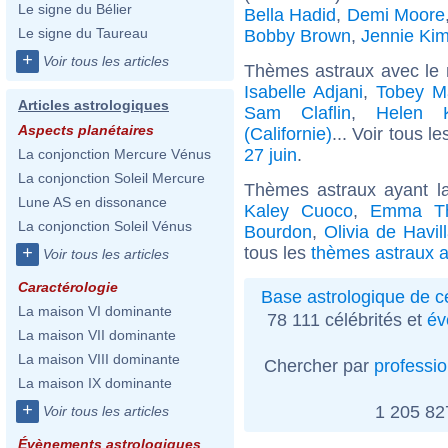
Le signe du Bélier
Bella Hadid
,
Demi Moore
Le signe du Taureau
Bobby Brown
,
Jennie Ki
+
Voir tous les articles
Thèmes astraux avec le
Isabelle Adjani
,
Tobey M
Articles astrologiques
Sam Claflin
,
Helen K
Aspects planétaires
(Californie)
... Voir tous l
27 juin
.
La conjonction Mercure Vénus
La conjonction Soleil Mercure
Thèmes astraux ayant l
Lune AS en dissonance
Kaley Cuoco
,
Emma T
La conjonction Soleil Vénus
Bourdon
,
Olivia de Havil
tous les
thèmes astraux a
+
Voir tous les articles
Caractérologie
Base astrologique de cé
La maison VI dominante
78 111 célébrités et
év
La maison VII dominante
La maison VIII dominante
Chercher par
professi
La maison IX dominante
+
1 205 8
Voir tous les articles
Évènements astrologiques