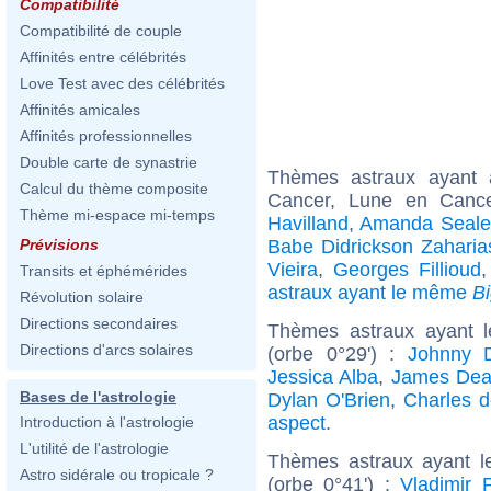
Compatibilité
Compatibilité de couple
Affinités entre célébrités
Love Test avec des célébrités
Affinités amicales
Affinités professionnelles
Double carte de synastrie
Thèmes astraux ayant
Calcul du thème composite
Cancer, Lune en Cance
Thème mi-espace mi-temps
Havilland
,
Amanda Seale
Babe Didrickson Zaharia
Prévisions
Vieira
,
Georges Fillioud
Transits et éphémérides
astraux ayant le même
B
Révolution solaire
Directions secondaires
Thèmes astraux ayant 
Directions d'arcs solaires
(orbe 0°29') :
Johnny 
Jessica Alba
,
James De
Bases de l'astrologie
Dylan O'Brien
,
Charles d
aspect
.
Introduction à l'astrologie
L'utilité de l'astrologie
Thèmes astraux ayant l
Astro sidérale ou tropicale ?
(orbe 0°41') :
Vladimir 