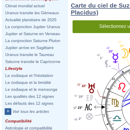
Carte du ciel de Su
Climat mondial actuel
Placidus)
Uranus transite les Gémeaux
Actualité planétaire de 2025
Sélectionnez u
La conjonction Jupiter Uranus
Jupiter et Saturne en Verseau
La conjonction Saturne Pluton
21'
15°
Jupiter arrive en Sagittaire
22'
29°
Uranus transite le Taureau
42'
1°
Saturne transite le Capricorne
Lifestyle
Le zodiaque et l'hésitation
11
Le zodiaque et la timidité
22'
10°
Le zodiaque et le mensonge
Les qualités des 12 signes
57'
19°
12
Les défauts des 12 signes
23°
17'
+
Voir tous les articles
1
2°
46'
Compatibilité
Astrologie et compatibilité