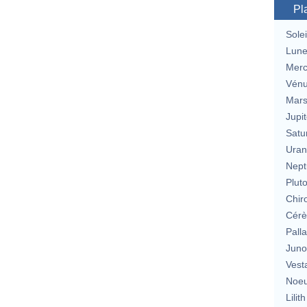
Pl
Solei
Lun
Merc
Vén
Mar
Jupit
Satu
Uran
Nept
Plut
Chir
Cérè
Pall
Jun
Vest
Noeu
Lilith