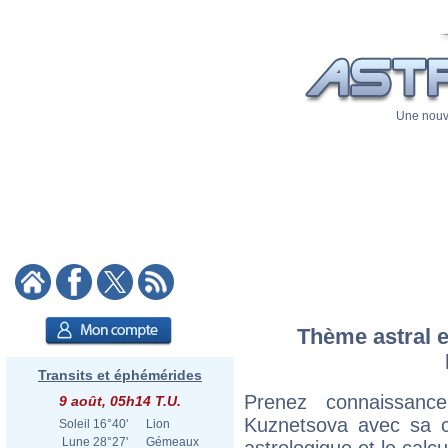
Une nouve
Thème astral e
Transits et éphémérides
Prenez connaissanc
9 août, 05h14 T.U.
Kuznetsova avec sa ca
Soleil
16°40'
Lion
Lune
28°27'
Gémeaux
astrologique et le calc