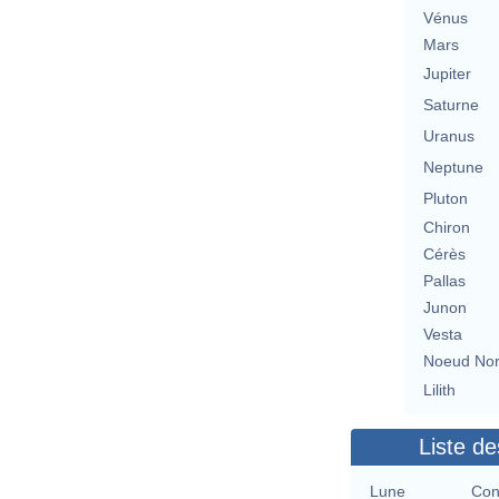
Vénus
Mars
Jupiter
Saturne
Uranus
Neptune
Pluton
Chiron
Cérès
Pallas
Junon
Vesta
Noeud No
Lilith
Liste de
Lune
Con