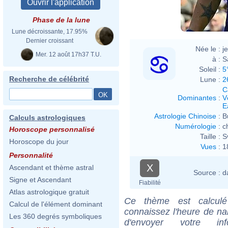
Phase de la lune
Lune décroissante, 17.95%
Dernier croissant
Née le :
j
Mer. 12 août 17h37 T.U.
à :
S
Soleil :
5
Recherche de célébrité
Lune :
2
C
Dominantes
:
V
E
Astrologie Chinoise
:
B
Calculs astrologiques
Numérologie
:
c
Horoscope personnalisé
Taille :
S
Horoscope du jour
Vues
:
1
Personnalité
X
Ascendant et thème astral
Source :
d
Signe et Ascendant
Fiabilité
Atlas astrologique gratuit
Ce thème est calculé 
Calcul de l'élément dominant
connaissez l'heure de n
Les 360 degrés symboliques
d'envoyer votre i