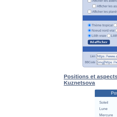
Afficher les astér
Afficher les a
Afficher les plan
Thème tropical
Noeud nord vrai
Lilith vraie
Lili
Lien
BBCode
Positions et aspect
Kuznetsova
Pos
Soleil
Lune
Mercure