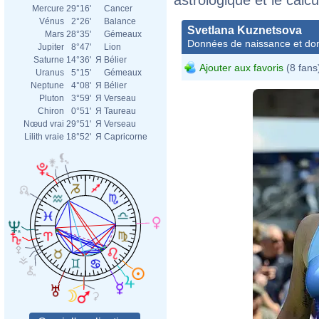
Mercure
29°16'
Cancer
Vénus
2°26'
Balance
Svetlana Kuznetsova
Mars
28°35'
Gémeaux
Données de naissance et dom
Jupiter
8°47'
Lion
Saturne
14°36'
Я
Bélier
Ajouter aux favoris
(8 fans
Uranus
5°15'
Gémeaux
Neptune
4°08'
Я
Bélier
Pluton
3°59'
Я
Verseau
Chiron
0°51'
Я
Taureau
Nœud vrai
29°51'
Я
Verseau
Lilith vraie
18°52'
Я
Capricorne