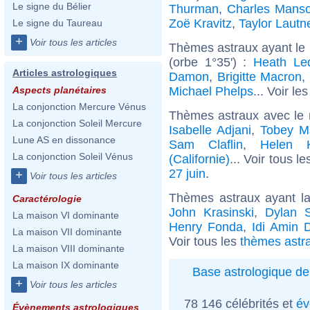
Le signe du Bélier
Thurman
,
Charles Mans
Zoë Kravitz
,
Taylor Lautn
Le signe du Taureau
+
Voir tous les articles
Thèmes astraux ayant le
(orbe 1°35') :
Heath Le
Articles astrologiques
Damon
,
Brigitte Macron
,
Michael Phelps
... Voir le
Aspects planétaires
La conjonction Mercure Vénus
Thèmes astraux avec le
La conjonction Soleil Mercure
Isabelle Adjani
,
Tobey M
Lune AS en dissonance
Sam Claflin
,
Helen K
La conjonction Soleil Vénus
(Californie)
... Voir tous l
27 juin
.
+
Voir tous les articles
Thèmes astraux ayant l
Caractérologie
John Krasinski
,
Dylan 
La maison VI dominante
Henry Fonda
,
Idi Amin 
La maison VII dominante
Voir tous les
thèmes astr
La maison VIII dominante
La maison IX dominante
Base astrologique de
+
Voir tous les articles
78 146 célébrités et
év
Évènements astrologiques