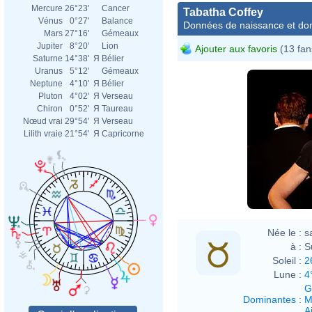
Mercure
26°23'
Cancer
Tabatha Coffey
Vénus
0°27'
Balance
Données de naissance et dom
Mars
27°16'
Gémeaux
Jupiter
8°20'
Lion
Ajouter aux favoris
(13 fan
Saturne
14°38'
Я
Bélier
Uranus
5°12'
Gémeaux
Neptune
4°10'
Я
Bélier
Pluton
4°02'
Я
Verseau
Chiron
0°52'
Я
Taureau
Nœud vrai
29°54'
Я
Verseau
Lilith vraie
21°54'
Я
Capricorne
Née le :
s
à :
S
Soleil :
2
Lune :
4
G
Dominantes
:
M
Ai