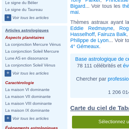
Le signe du Bélier
Bigard
... Voir tous les
th
Le signe du Taureau
mai
.
+
Voir tous les articles
Thèmes astraux ayant 
Eddie Redmayne
,
Rog
Articles astrologiques
Hasselhoff
,
Fairuza Balk
Aspects planétaires
Philippe de Lyon
... Voir 
La conjonction Mercure Vénus
4° Gémeaux
.
La conjonction Soleil Mercure
Lune AS en dissonance
Base astrologique de cé
78 111 célébrités et
év
La conjonction Soleil Vénus
+
Voir tous les articles
Chercher par
professi
Caractérologie
La maison VI dominante
1 206 0
La maison VII dominante
La maison VIII dominante
Carte du ciel de Ta
La maison IX dominante
+
Voir tous les articles
Sélectionnez u
Évènements astrologiques