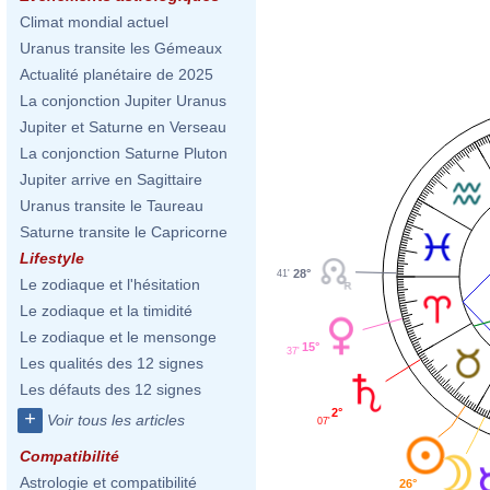
Climat mondial actuel
Uranus transite les Gémeaux
Actualité planétaire de 2025
La conjonction Jupiter Uranus
Jupiter et Saturne en Verseau
La conjonction Saturne Pluton
Jupiter arrive en Sagittaire
Uranus transite le Taureau
Saturne transite le Capricorne
Lifestyle
28°
41'
Le zodiaque et l'hésitation
Le zodiaque et la timidité
Le zodiaque et le mensonge
15°
37'
Les qualités des 12 signes
Les défauts des 12 signes
2°
+
Voir tous les articles
07'
Compatibilité
Astrologie et compatibilité
26°