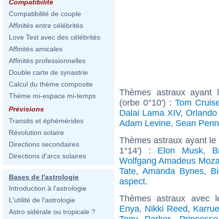
Compatibilité
Compatibilité de couple
Affinités entre célébrités
Love Test avec des célébrités
Affinités amicales
Affinités professionnelles
Double carte de synastrie
Calcul du thème composite
Thèmes astraux ayant l
Thème mi-espace mi-temps
(orbe 0°10') :
Tom Cruis
Prévisions
Dalai Lama XIV
,
Orlando
Transits et éphémérides
Adam Levine
,
Sean Penn
Révolution solaire
Thèmes astraux ayant le
Directions secondaires
1°14') :
Elon Musk
,
B
Directions d'arcs solaires
Wolfgang Amadeus Moza
Tate
,
Amanda Bynes
,
B
Bases de l'astrologie
aspect
.
Introduction à l'astrologie
Thèmes astraux avec l
L'utilité de l'astrologie
Enya
,
Nikki Reed
,
Karru
Astro sidérale ou tropicale ?
Tony Parker
,
Princess