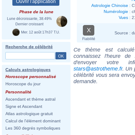
Astrologie Chinoise
:
C
Numérologie
:
c
Phase de la lune
Vues
:
2
Lune décroissante, 38.49%
Dernier croissant
X
Mer. 12 août 17h37 T.U.
Source :
d
Fiabilité
Recherche de célébrité
Ce thème est calculé 
connaissez l'heure de
d'envoyer votre i
stars@astrotheme.fr
. Un 
Calculs astrologiques
célébrité vous sera envoy
Horoscope personnalisé
demande.
Horoscope du jour
Personnalité
Ascendant et thème astral
Signe et Ascendant
Atlas astrologique gratuit
Calcul de l'élément dominant
Les 360 degrés symboliques