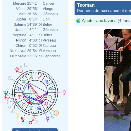
Mercure
25°41'
Cancer
Teoman
Vénus
29°56'
Vierge
Données de naissance et dom
Mars
26°55'
Gémeaux
Jupiter
8°14'
Lion
Ajouter aux favoris
(4 fans
Saturne
14°39'
Я
Bélier
Uranus
5°11'
Gémeaux
Neptune
4°11'
Я
Bélier
Pluton
4°03'
Я
Verseau
Chiron
0°52'
Я
Taureau
Nœud vrai
29°54'
Я
Verseau
Lilith vraie
22°15'
Я
Capricorne