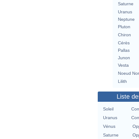
Saturne
Uranus
Neptune
Pluton
Chiron
Cérès
Pallas
Junon
Vesta
Noeud No
Lilith
Liste de
Soleil
Con
Uranus
Con
Vénus
Opp
Saturne
Opp