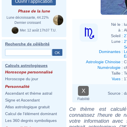
Phase de la lune
Lune décroissante, 44.22%
Dernier croissant
Né le :
l
à :
A
Mer. 12 août 17h37 T.U.
Soleil :
2
Lune :
2
Recherche de célébrité
S
Dominantes
:
L
E
Astrologie Chinoise
:
C
Calculs astrologiques
Numérologie
:
c
Horoscope personnalisé
Taille :
T
Vues
:
1
Horoscope du jour
Personnalité
X
Source :
d
Ascendant et thème astral
Fiabilité
Signe et Ascendant
Atlas astrologique gratuit
Ce thème est calculé 
Calcul de l'élément dominant
connaissez l'heure de 
votre information ave
Les 360 degrés symboliques
portrait astrologique (