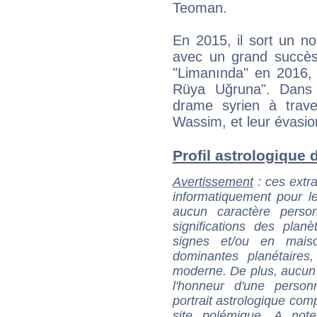
Teoman.
En 2015, il sort un n
avec un grand succès.
"Limanında" en 2016, t
Rüya Uğruna". Dans 
drame syrien à trav
Wassim, et leur évasion
Profil astrologique d
Avertissement
: ces extra
informatiquement pour le
aucun caractère perso
significations des pla
signes et/ou en maiso
dominantes planétaires,
moderne. De plus, aucun a
l'honneur d'une personn
portrait astrologique com
site polémique. A note