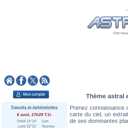
Une nouve
Thème astral e
Prenez connaissance 
Transits et éphémérides
carte du ciel, un extrai
6 août, 17h29 T.U.
de ses dominantes plan
Soleil
14°16'
Lion
Lune
22°31'
Taureau