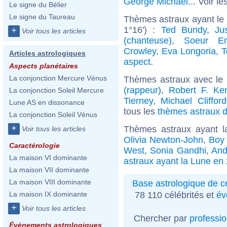
George Michael
... Voir le
Le signe du Bélier
Le signe du Taureau
Thèmes astraux ayant le
1°16') :
Ted Bundy
,
Ju
+
Voir tous les articles
(chanteuse)
,
Soeur Em
Crowley
,
Eva Longoria
,
T
Articles astrologiques
aspect
.
Aspects planétaires
La conjonction Mercure Vénus
Thèmes astraux avec le
(rappeur)
,
Robert F. Ke
La conjonction Soleil Mercure
Tierney
,
Michael Clifford
Lune AS en dissonance
tous les
thèmes astraux d
La conjonction Soleil Vénus
+
Thèmes astraux ayant 
Voir tous les articles
Olivia Newton-John
,
Boy
Caractérologie
West
,
Sonia Gandhi
,
And
La maison VI dominante
astraux ayant la Lune en
La maison VII dominante
La maison VIII dominante
Base astrologique de cé
78 110 célébrités et
év
La maison IX dominante
+
Voir tous les articles
Chercher par
professi
Évènements astrologiques