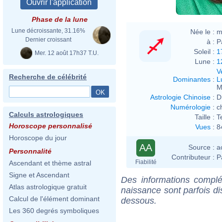
Phase de la lune
Lune décroissante, 31.16%
Née le :
m
Dernier croissant
à :
P
Soleil :
1
Mer. 12 août 17h37 T.U.
Lune :
1
V
Recherche de célébrité
Dominantes
:
L
M
Astrologie Chinoise
:
D
Numérologie
:
c
Calculs astrologiques
Taille :
T
Horoscope personnalisé
Vues
:
8
Horoscope du jour
AA
Source :
a
Personnalité
Contributeur :
P
Fiabilité
Ascendant et thème astral
Signe et Ascendant
Des informations complé
Atlas astrologique gratuit
naissance sont parfois di
Calcul de l'élément dominant
dessous.
Les 360 degrés symboliques