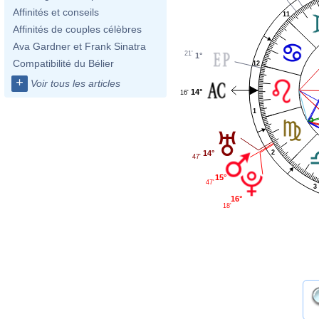
Affinités et conseils
11
Affinités de couples célèbres
Ava Gardner et Frank Sinatra
21'
1°
Compatibilité du Bélier
12
+
Voir tous les articles
14°
16'
1
14°
2
47'
15°
47'
3
16°
18'