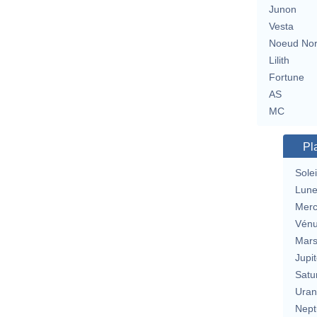
Junon
Vesta
Noeud No
Lilith
Fortune
AS
MC
Pl
Solei
Lun
Merc
Vén
Mar
Jupit
Satu
Uran
Nept