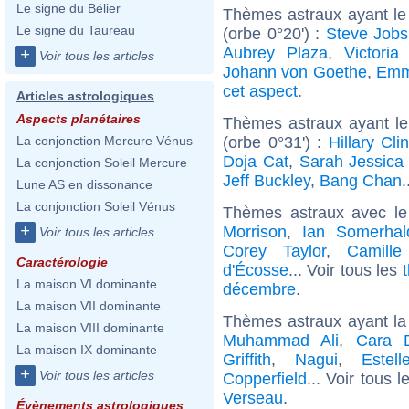
Le signe du Bélier
Thèmes astraux ayant le
Le signe du Taureau
(orbe 0°20') :
Steve Jobs
Aubrey Plaza
,
Victoria
+
Voir tous les articles
Johann von Goethe
,
Emm
cet aspect
.
Articles astrologiques
Aspects planétaires
Thèmes astraux ayant le
(orbe 0°31') :
Hillary Cli
La conjonction Mercure Vénus
Doja Cat
,
Sarah Jessica
La conjonction Soleil Mercure
Jeff Buckley
,
Bang Chan
.
Lune AS en dissonance
La conjonction Soleil Vénus
Thèmes astraux avec l
+
Morrison
,
Ian Somerhal
Voir tous les articles
Corey Taylor
,
Camille
Caractérologie
d'Écosse
... Voir tous les
La maison VI dominante
décembre
.
La maison VII dominante
Thèmes astraux ayant la
La maison VIII dominante
Muhammad Ali
,
Cara D
La maison IX dominante
Griffith
,
Nagui
,
Estel
+
Voir tous les articles
Copperfield
... Voir tous 
Verseau
.
Évènements astrologiques