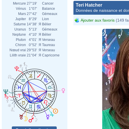
Mercure
27°19'
Cancer
Teri Hatcher
Vénus
1°07'
Balance
Données de naissance et dom
Mars
27°42'
Gémeaux
Jupiter
8°29'
Lion
Ajouter aux favoris
(149 fa
Saturne
14°38'
Я
Bélier
Uranus
5°13'
Gémeaux
Neptune
4°10'
Я
Bélier
Pluton
4°01'
Я
Verseau
Chiron
0°52'
Я
Taureau
Nœud vrai
29°53'
Я
Verseau
Lilith vraie
21°04'
Я
Capricorne