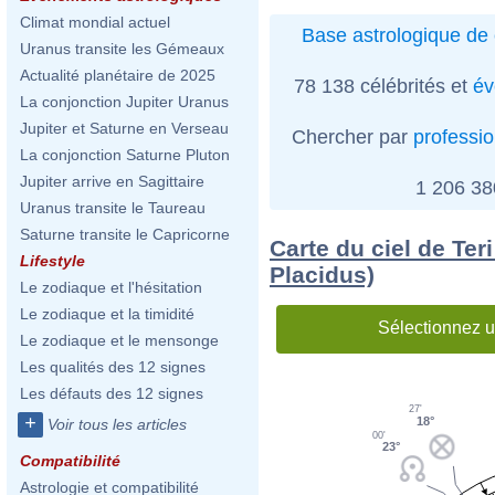
Climat mondial actuel
Base astrologique de 
Uranus transite les Gémeaux
Actualité planétaire de 2025
78 138 célébrités et
év
La conjonction Jupiter Uranus
Jupiter et Saturne en Verseau
Chercher par
professi
La conjonction Saturne Pluton
Jupiter arrive en Sagittaire
1 206 3
Uranus transite le Taureau
Saturne transite le Capricorne
Carte du ciel de Ter
Lifestyle
Placidus)
Le zodiaque et l'hésitation
Le zodiaque et la timidité
Sélectionnez u
Le zodiaque et le mensonge
Les qualités des 12 signes
Les défauts des 12 signes
27'
+
18°
Voir tous les articles
00'
23°
Compatibilité
Astrologie et compatibilité