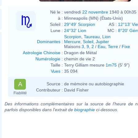
Né le :
vendredi
22 novembre
1940 à 00h35
à :
Minneapolis (MN) (États-Unis)
Soleil :
29°49' Scorpion
AS :
12°13' Vi
Lune :
24°32' Lion
MC :
8°20' Gé
Scorpion
,
Taureau
,
Lion
Dominantes
:
Mercure
,
Soleil
,
Jupiter
Maisons
3
,
9
,
2
/
Eau
,
Terre
/
Fixe
Astrologie Chinoise
:
Dragon de Métal
Numérologie
:
chemin de vie 2
Taille :
Terry Gilliam mesure
1m75
(5' 9")
Vues
:
35 094
A
Source :
de mémoire ou autobiographie
Contributeur :
David Fisher
Fiabilité
Des informations complémentaires sur la source de l'heure de n
parfois disponibles dans l'extrait de
biographie
ci-dessous.