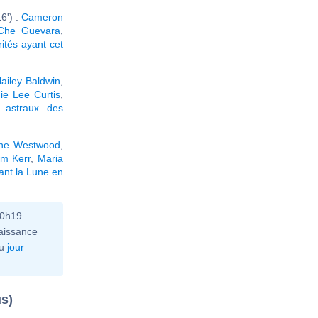
6') :
Cameron
Che Guevara
,
rités ayant cet
ailey Baldwin
,
ie Lee Curtis
,
 astraux des
nne Westwood
,
im Kerr
,
Maria
ant la Lune en
10h19
aissance
u
jour
us)