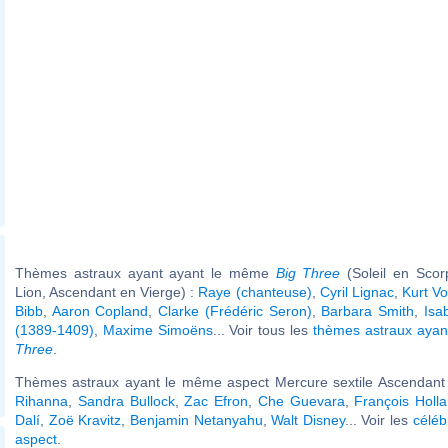
Thèmes astraux ayant ayant le même
Big Three
(Soleil en Scor
Lion, Ascendant en Vierge) :
Raye (chanteuse)
,
Cyril Lignac
,
Kurt V
Bibb
,
Aaron Copland
,
Clarke (Frédéric Seron)
,
Barbara Smith
,
Isa
(1389-1409)
,
Maxime Simoëns
... Voir tous les
thèmes astraux aya
Three
.
Thèmes astraux ayant le même aspect Mercure sextile Ascendant (
Rihanna
,
Sandra Bullock
,
Zac Efron
,
Che Guevara
,
François Holl
Dalí
,
Zoë Kravitz
,
Benjamin Netanyahu
,
Walt Disney
... Voir les
céléb
aspect
.