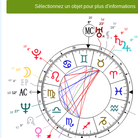
Sélectionnez un objet pour plus d'informations
20'
54'
8°
23°
50'
16°
52'
9°
08
8°
16'
10
4°
9
11
8
32'
24°
44'
4°
12
7
12°
13'
1
6
27°
18'
2
5
9°
42'
3
4