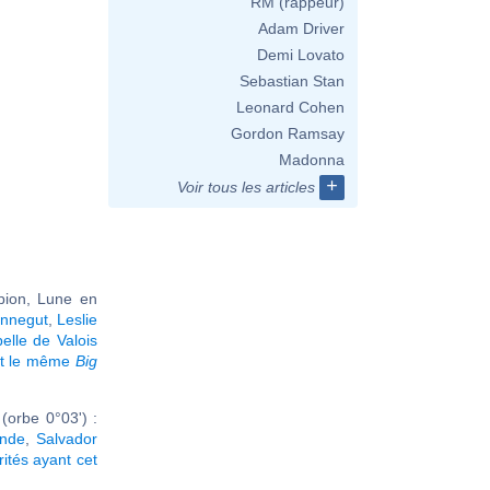
RM (rappeur)
Adam Driver
Demi Lovato
Sebastian Stan
Leonard Cohen
Gordon Ramsay
Madonna
+
Voir tous les articles
pion, Lune en
onnegut
,
Leslie
belle de Valois
nt le même
Big
orbe 0°03') :
ande
,
Salvador
rités ayant cet