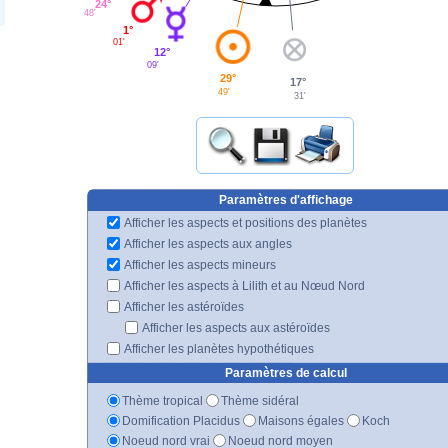
24°
48'
1°
01'
12°
09'
29°
17°
49'
31'
Paramètres d'affichage
Afficher les aspects et positions des planètes
Afficher les aspects aux angles
Afficher les aspects mineurs
Afficher les aspects à Lilith et au Nœud Nord
Afficher les astéroïdes
Afficher les aspects aux astéroïdes
Afficher les planètes hypothétiques
Paramètres de calcul
Thème tropical
Thème sidéral
Domification Placidus
Maisons égales
Koch
Noeud nord vrai
Noeud nord moyen