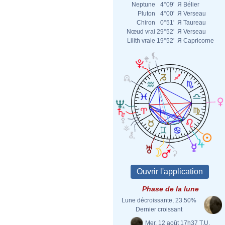
Neptune
4°09'
Я
Bélier
Pluton
4°00'
Я
Verseau
Chiron
0°51'
Я
Taureau
Nœud vrai
29°52'
Я
Verseau
Lilith vraie
19°52'
Я
Capricorne
Phase de la lune
Lune décroissante, 23.50%
Dernier croissant
Mer. 12 août 17h37 T.U.