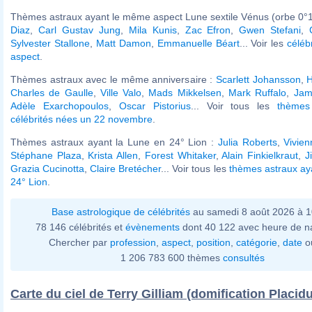
Thèmes astraux ayant le même aspect Lune sextile Vénus (orbe 0°1
Diaz
,
Carl Gustav Jung
,
Mila Kunis
,
Zac Efron
,
Gwen Stefani
,
Sylvester Stallone
,
Matt Damon
,
Emmanuelle Béart
... Voir les
céléb
aspect
.
Thèmes astraux avec le même anniversaire :
Scarlett Johansson
,
H
Charles de Gaulle
,
Ville Valo
,
Mads Mikkelsen
,
Mark Ruffalo
,
Jam
Adèle Exarchopoulos
,
Oscar Pistorius
... Voir tous les
thèmes
célébrités nées un 22 novembre
.
Thèmes astraux ayant la Lune en 24° Lion :
Julia Roberts
,
Vivie
Stéphane Plaza
,
Krista Allen
,
Forest Whitaker
,
Alain Finkielkraut
,
J
Grazia Cucinotta
,
Claire Bretécher
... Voir tous les
thèmes astraux ay
24° Lion
.
Base astrologique de célébrités
au samedi 8 août 2026 à 
78 146 célébrités et
évènements
dont 40 122 avec heure de n
Chercher par
profession
,
aspect
,
position
,
catégorie
,
date
o
1 206 783 600 thèmes
consultés
Carte du ciel de Terry Gilliam (domification Placid