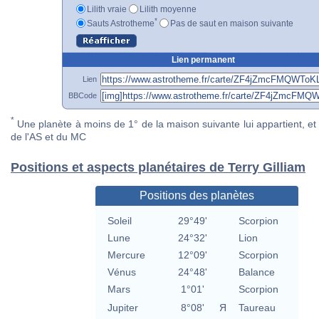
Lilith vraie
Lilith moyenne
*
Sauts Astrotheme
Pas de saut en maison suivante
Lien permanent
Lien
BBCode
*
Une planète à moins de 1° de la maison suivante lui appartient, et 
de l'AS et du MC
Positions et aspects planétaires de Terry Gilliam
Positions des planètes
Soleil
29°49'
Scorpion
Lune
24°32'
Lion
Mercure
12°09'
Scorpion
Vénus
24°48'
Balance
Mars
1°01'
Scorpion
Jupiter
8°08'
Я
Taureau