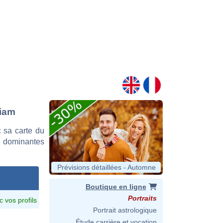
liam
 sa carte du
es dominantes
Prévisions détaillées - Automne
Boutique en ligne
Portraits
c vos profils
Portrait astrologique
Étude carrière et vocation