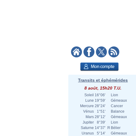
Transits et éphémérides
8 août, 15h20 T.U.
Soleil
16°06'
Lion
Lune
19°59'
Gémeaux
Mercure
28°24'
Cancer
Vénus
1°51'
Balance
Mars
28°12'
Gémeaux
Jupiter
8°39'
Lion
Saturne
14°37'
Я
Bélier
Uranus
5°14'
Gémeaux