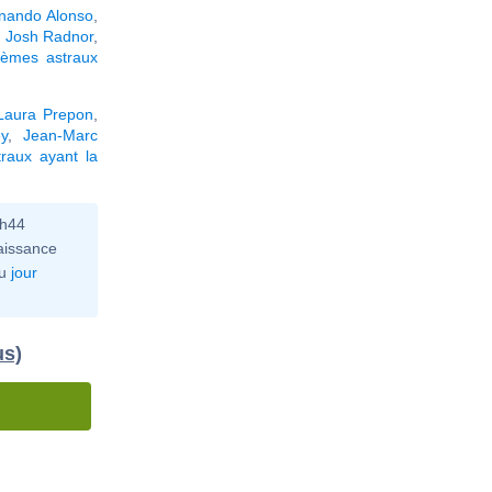
nando Alonso
,
,
Josh Radnor
,
hèmes astraux
Laura Prepon
,
y
,
Jean-Marc
raux ayant la
0h44
aissance
u
jour
us)