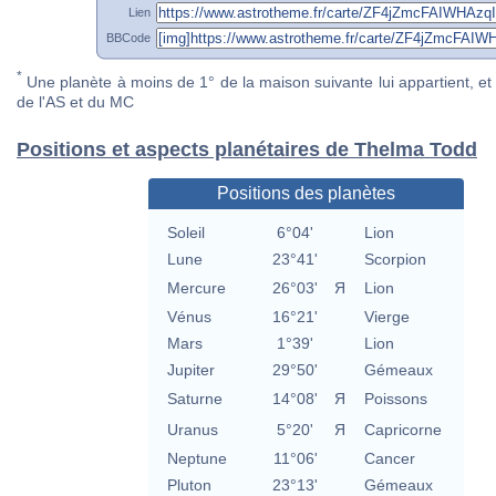
Lien
BBCode
*
Une planète à moins de 1° de la maison suivante lui appartient, et 
de l'AS et du MC
Positions et aspects planétaires de Thelma Todd
Positions des planètes
Soleil
6°04'
Lion
Lune
23°41'
Scorpion
Mercure
26°03'
Я
Lion
Vénus
16°21'
Vierge
Mars
1°39'
Lion
Jupiter
29°50'
Gémeaux
Saturne
14°08'
Я
Poissons
Uranus
5°20'
Я
Capricorne
Neptune
11°06'
Cancer
Pluton
23°13'
Gémeaux