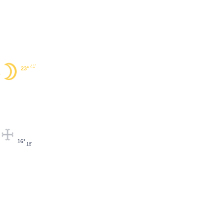
41'
23°
16°
16'