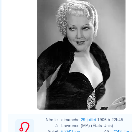
Née le :
dimanche
29 juillet
1906 à 22h45
à :
Lawrence (MA) (États-Unis)
Soleil :
6°04' Lion
AS :
7°43' Tau