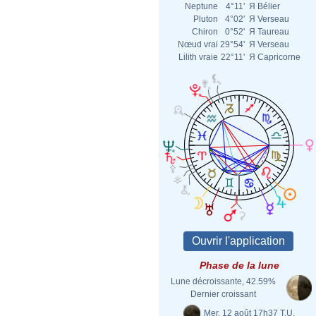
Neptune
4°11'
Я
Bélier
Pluton
4°02'
Я
Verseau
Chiron
0°52'
Я
Taureau
Nœud vrai
29°54'
Я
Verseau
Lilith vraie
22°11'
Я
Capricorne
Phase de la lune
Lune décroissante, 42.59%
Dernier croissant
Mer. 12 août 17h37 T.U.