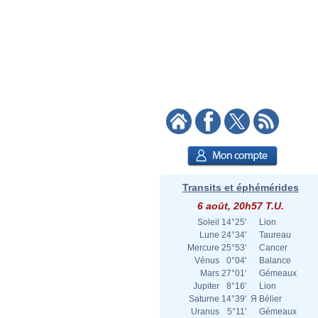
Transits et éphémérides
6 août, 20h57 T.U.
Soleil
14°25'
Lion
Lune
24°34'
Taureau
Mercure
25°53'
Cancer
Vénus
0°04'
Balance
Mars
27°01'
Gémeaux
Jupiter
8°16'
Lion
Saturne
14°39'
Я
Bélier
Uranus
5°11'
Gémeaux