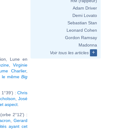
RM (rappeur)
Adam Driver
Demi Lovato
Sebastian Stan
Leonard Cohen
Gordon Ramsay
Madonna
+
Voir tous les articles
ion, Lune en
zine
,
Virginie
aume Charlier
,
nt le même
Big
 1°39') :
Chris
icholson
,
José
cet aspect
.
orbe 2°12') :
Macron
,
Gerard
ités ayant cet