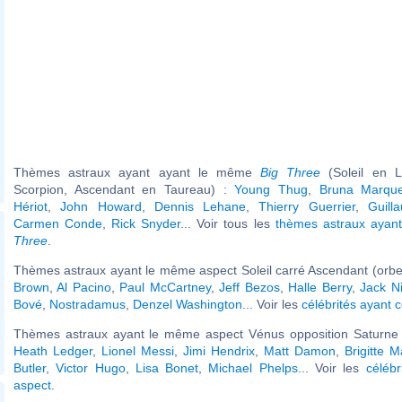
Thèmes astraux ayant ayant le même
Big Three
(Soleil en L
Scorpion, Ascendant en Taureau) :
Young Thug
,
Bruna Marque
Hériot
,
John Howard
,
Dennis Lehane
,
Thierry Guerrier
,
Guill
Carmen Conde
,
Rick Snyder
... Voir tous les
thèmes astraux aya
Three
.
Thèmes astraux ayant le même aspect Soleil carré Ascendant (orbe
Brown
,
Al Pacino
,
Paul McCartney
,
Jeff Bezos
,
Halle Berry
,
Jack N
Bové
,
Nostradamus
,
Denzel Washington
... Voir les
célébrités ayant 
Thèmes astraux ayant le même aspect Vénus opposition Saturne (
Heath Ledger
,
Lionel Messi
,
Jimi Hendrix
,
Matt Damon
,
Brigitte 
Butler
,
Victor Hugo
,
Lisa Bonet
,
Michael Phelps
... Voir les
célébr
aspect
.