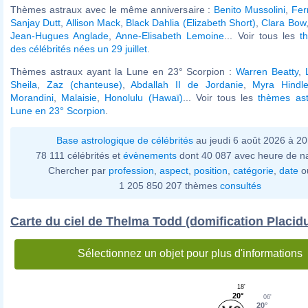
Thèmes astraux avec le même anniversaire :
Benito Mussolini
,
Fer
Sanjay Dutt
,
Allison Mack
,
Black Dahlia (Elizabeth Short)
,
Clara Bow
Jean-Hugues Anglade
,
Anne-Elisabeth Lemoine
... Voir tous les
t
des célébrités nées un 29 juillet
.
Thèmes astraux ayant la Lune en 23° Scorpion :
Warren Beatty
,
Sheila
,
Zaz (chanteuse)
,
Abdallah II de Jordanie
,
Myra Hindle
Morandini
,
Malaisie
,
Honolulu (Hawaï)
... Voir tous les
thèmes ast
Lune en 23° Scorpion
.
Base astrologique de célébrités
au jeudi 6 août 2026 à 2
78 111 célébrités et
évènements
dont 40 087 avec heure de n
Chercher par
profession
,
aspect
,
position
,
catégorie
,
date
o
1 205 850 207 thèmes
consultés
Carte du ciel de Thelma Todd (domification Placid
Sélectionnez un objet pour plus d'informations
18'
20°
06'
20°