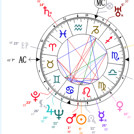
08'
20'
14°
5°
10
11
9
8
12
44'
23°
7
7°
43'
1
6
2
3
5
23°
4
13'
26°
16°
17'
21'
29°
50'
11°
26°
06'
1°
11°
6°
03'
39'
45'
04'