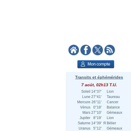
Transits et éphémérides
7 août, 02h13 T.U.
Soleil
14°37'
Lion
Lune
27°41'
Taureau
Mercure
26°11'
Cancer
Vénus
0°18'
Balance
Mars
27°10'
Gémeaux
Jupiter
8°19'
Lion
Saturne
14°39'
Я
Bélier
Uranus
5°12'
Gémeaux