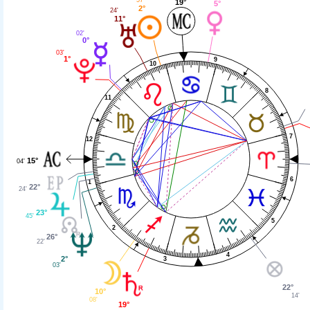
19°
5°
2°
24'
11°
02'
0°
03'
1°
9
10
8
11
7
12
15°
04'
6
1
22°
24'
23°
45'
5
2
26°
22'
4
2°
3
03'
22°
10°
14'
08'
19°