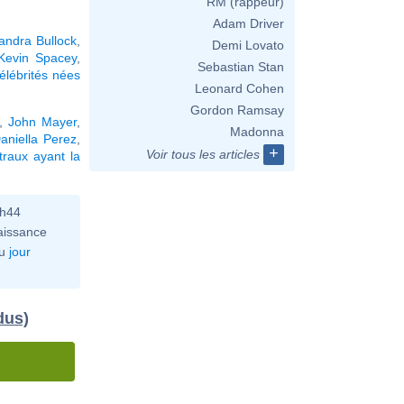
RM (rappeur)
Adam Driver
andra Bullock
,
Demi Lovato
Kevin Spacey
,
Sebastian Stan
élébrités nées
Leonard Cohen
Gordon Ramsay
,
John Mayer
,
Madonna
aniella Perez
,
+
Voir tous les articles
raux ayant la
0h44
aissance
u
jour
dus)