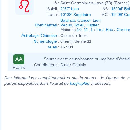
à :
Saint-Germain-en-Laye (78) (France)
Soleil :
2°57' Lion
AS :
15°04' Ba
Lune :
10°08' Sagittaire
MC :
19°08' Ca
Balance
,
Cancer
,
Lion
Dominantes
:
Vénus
,
Soleil
,
Jupiter
Maisons
10
,
11
,
1
/
Feu
,
Eau
/
Cardin
Astrologie Chinoise
:
Chien de Terre
Numérologie
:
chemin de vie 11
Vues
:
16 994
AA
Source :
acte de naissance ou registre d'état-ci
Contributeur :
Didier Geslain
Fiabilité
Des informations complémentaires sur la source de l'heure de n
parfois disponibles dans l'extrait de
biographie
ci-dessous.