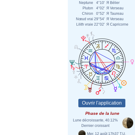
Neptune
4°10'
Я
Bélier
Pluton
4°02'
Я
Verseau
Chiron
0°52'
Я
Taureau
Nœud vrai
29°54'
Я
Verseau
Lilith vraie
22°02'
Я
Capricorne
Phase de la lune
Lune décroissante, 40.12%
Dernier croissant
Mer. 12 août 17h37 T.U.