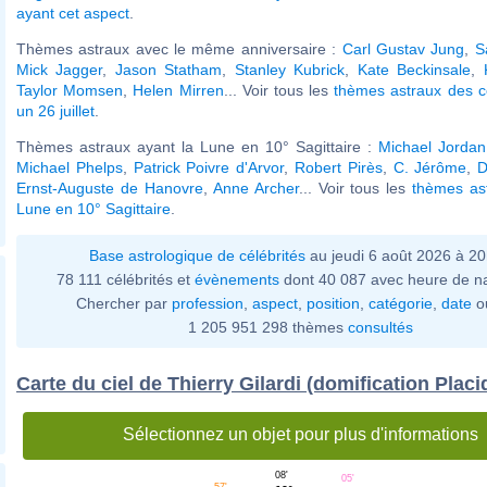
ayant cet aspect
.
Thèmes astraux avec le même anniversaire :
Carl Gustav Jung
,
S
Mick Jagger
,
Jason Statham
,
Stanley Kubrick
,
Kate Beckinsale
,
Taylor Momsen
,
Helen Mirren
... Voir tous les
thèmes astraux des c
un 26 juillet
.
Thèmes astraux ayant la Lune en 10° Sagittaire :
Michael Jordan
Michael Phelps
,
Patrick Poivre d'Arvor
,
Robert Pirès
,
C. Jérôme
,
D
Ernst-Auguste de Hanovre
,
Anne Archer
... Voir tous les
thèmes ast
Lune en 10° Sagittaire
.
Base astrologique de célébrités
au jeudi 6 août 2026 à 2
78 111 célébrités et
évènements
dont 40 087 avec heure de n
Chercher par
profession
,
aspect
,
position
,
catégorie
,
date
o
1 205 951 298 thèmes
consultés
Carte du ciel de Thierry Gilardi (domification Placi
Sélectionnez un objet pour plus d'informations
08'
05'
57'