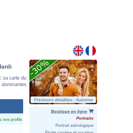
lardi
c sa carte du
es dominantes
Prévisions détaillées - Automne
Boutique en ligne
Portraits
c vos profils
Portrait astrologique
Étude carrière et vocation