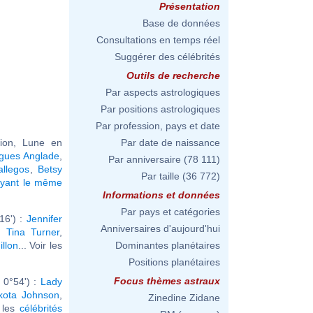
Présentation
Base de données
Consultations en temps réel
Suggérer des célébrités
Outils de recherche
Par aspects astrologiques
Par positions astrologiques
Par profession, pays et date
ion, Lune en
Par date de naissance
gues Anglade
,
Par anniversaire
(78 111)
llegos
,
Betsy
Par taille
(36 772)
ayant le même
Informations et données
Par pays et catégories
16') :
Jennifer
Anniversaires d'aujourd'hui
,
Tina Turner
,
illon
... Voir les
Dominantes planétaires
Positions planétaires
Focus thèmes astraux
 0°54') :
Lady
kota Johnson
,
Zinedine Zidane
r les
célébrités