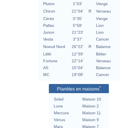
Pluton
1°03'
Vierge
Chiron
21°04'
Я
Verseau
Cérès
0°35'
Vierge
Pallas
5°58'
Lion
Junon
21°23'
Lion
Vesta
3°37'
Cancer
Noeud Nord
26°22'
Я
Balance
Lilith
12°39'
Bélier
Fortune
22°14'
Verseau
AS
15°04'
Balance
MC
19°08'
Cancer
*
Planètes en maisons
Soleil
Maison 10
Lune
Maison 2
Mercure
Maison 11
Vénus
Maison 9
Mars
Maison 7