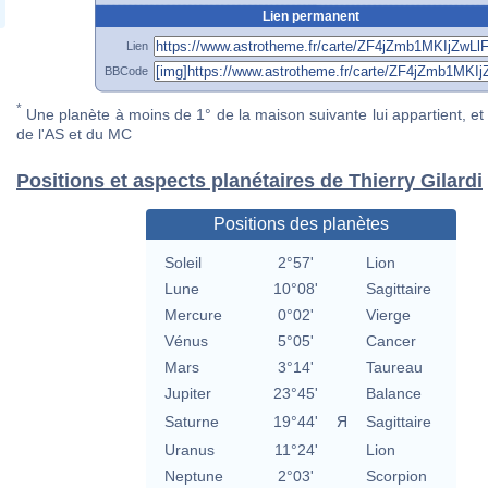
Lien permanent
Lien
BBCode
*
Une planète à moins de 1° de la maison suivante lui appartient, et 
de l'AS et du MC
Positions et aspects planétaires de Thierry Gilardi
Positions des planètes
Soleil
2°57'
Lion
Lune
10°08'
Sagittaire
Mercure
0°02'
Vierge
Vénus
5°05'
Cancer
Mars
3°14'
Taureau
Jupiter
23°45'
Balance
Saturne
19°44'
Я
Sagittaire
Uranus
11°24'
Lion
Neptune
2°03'
Scorpion