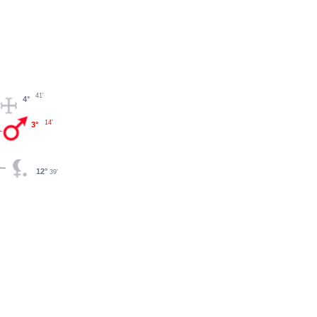
41'
4°
14'
3°
12°
39'