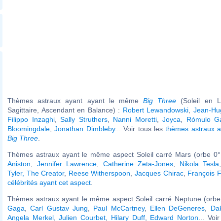
Thèmes astraux ayant ayant le même
Big Three
(Soleil en L
Sagittaire, Ascendant en Balance) :
Robert Lewandowski
,
Jean-Hu
Filippo Inzaghi
,
Sally Struthers
,
Nanni Moretti
,
Joyca
,
Rómulo Ga
Bloomingdale
,
Jonathan Dimbleby
... Voir tous les
thèmes astraux 
Big Three
.
Thèmes astraux ayant le même aspect Soleil carré Mars (orbe 0°
Aniston
,
Jennifer Lawrence
,
Catherine Zeta-Jones
,
Nikola Tesla
Tyler, The Creator
,
Reese Witherspoon
,
Jacques Chirac
,
François F
célébrités ayant cet aspect
.
Thèmes astraux ayant le même aspect Soleil carré Neptune (orbe
Gaga
,
Carl Gustav Jung
,
Paul McCartney
,
Ellen DeGeneres
,
Da
Angela Merkel
,
Julien Courbet
,
Hilary Duff
,
Edward Norton
... Voi