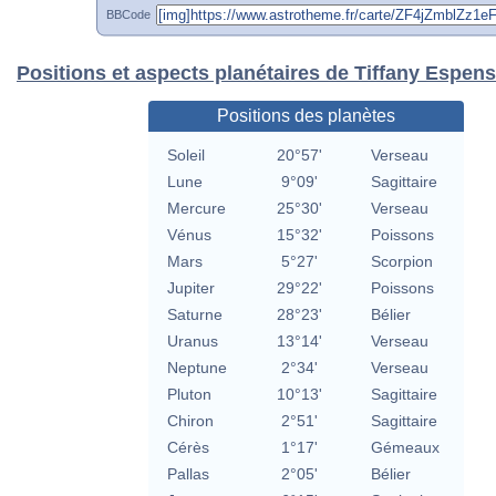
BBCode
Positions et aspects planétaires de Tiffany Espen
Positions des planètes
Soleil
20°57'
Verseau
Lune
9°09'
Sagittaire
Mercure
25°30'
Verseau
Vénus
15°32'
Poissons
Mars
5°27'
Scorpion
Jupiter
29°22'
Poissons
Saturne
28°23'
Bélier
Uranus
13°14'
Verseau
Neptune
2°34'
Verseau
Pluton
10°13'
Sagittaire
Chiron
2°51'
Sagittaire
Cérès
1°17'
Gémeaux
Pallas
2°05'
Bélier