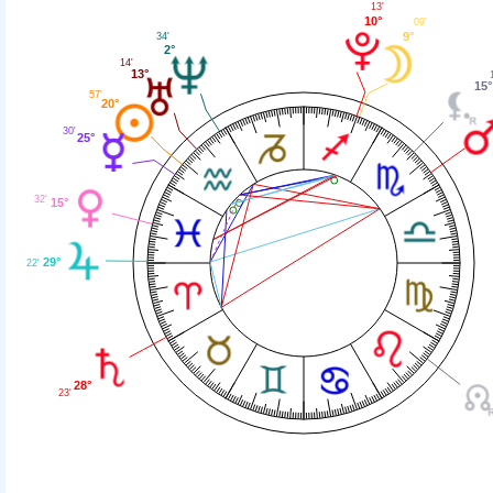
13'
10°
09'
9°
34'
2°
14'
13°
15°
57'
20°
30'
25°
32'
15°
29°
22'
28°
23'