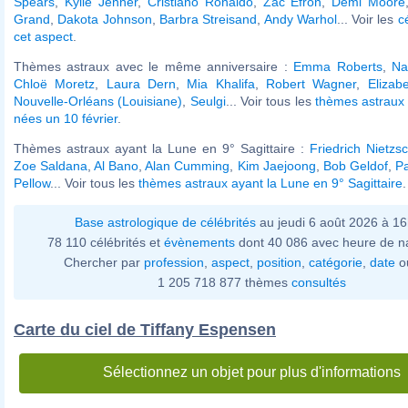
Spears
,
Kylie Jenner
,
Cristiano Ronaldo
,
Zac Efron
,
Demi Moore
Grand
,
Dakota Johnson
,
Barbra Streisand
,
Andy Warhol
... Voir les
c
cet aspect
.
Thèmes astraux avec le même anniversaire :
Emma Roberts
,
Na
Chloë Moretz
,
Laura Dern
,
Mia Khalifa
,
Robert Wagner
,
Elizab
Nouvelle-Orléans (Louisiane)
,
Seulgi
... Voir tous les
thèmes astraux 
nées un 10 février
.
Thèmes astraux ayant la Lune en 9° Sagittaire :
Friedrich Nietzs
Zoe Saldana
,
Al Bano
,
Alan Cumming
,
Kim Jaejoong
,
Bob Geldof
,
Pa
Pellow
... Voir tous les
thèmes astraux ayant la Lune en 9° Sagittaire
.
Base astrologique de célébrités
au jeudi 6 août 2026 à 1
78 110 célébrités et
évènements
dont 40 086 avec heure de n
Chercher par
profession
,
aspect
,
position
,
catégorie
,
date
o
1 205 718 877 thèmes
consultés
Carte du ciel de Tiffany Espensen
Sélectionnez un objet pour plus d'informations