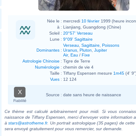
Née le :
mercredi
10 février
1999 (heure inco
à :
Lianjiang, Guangdong (Chine)
Soleil :
20°57' Verseau
Lune :
9°09' Sagittaire
Verseau
,
Sagittaire
,
Poissons
Dominantes
:
Uranus
,
Pluton
,
Jupiter
Air
,
Eau
/
Fixe
Astrologie Chinoise
:
Tigre de Terre
Numérologie
:
chemin de vie 4
Taille :
Tiffany Espensen mesure
1m45
(4' 9"
Vues
:
12 124
X
Source :
date sans heure de naissance
Fiabilité
Ce thème est calculé arbitrairement pour midi. Si vous connaiss
naissance de Tiffany Espensen, merci d'envoyer votre information 
à
stars@astrotheme.fr
. Un portrait astrologique (35 pages) de cette
sera envoyé gratuitement pour vous remercier, sur demande.