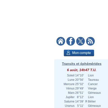
Transits et éphémérides
6 août, 14h47 T.U.
Soleil
14°10'
Lion
Lune
20°56'
Taureau
Mercure
25°32'
Cancer
Vénus
29°49'
Vierge
Mars
26°51'
Gémeaux
Jupiter
8°12'
Lion
Saturne
14°39'
Я
Bélier
Uranus
5°11'
Gémeaux