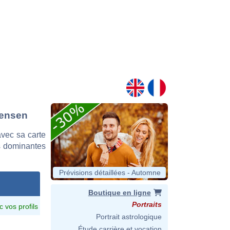
pensen
vec sa carte
es dominantes
Prévisions détaillées - Automne
Boutique en ligne
Portraits
c vos profils
Portrait astrologique
Étude carrière et vocation