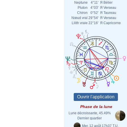
Neptune
4°11'
Я
Bélier
Pluton
4°03'
Я
Verseau
Chiron
0°52'
Я
Taureau
Nœud vrai
29°54'
Я
Verseau
Lilith vraie
22°16'
Я
Capricorne
Phase de la lune
Lune décroissante, 45.49%
Dernier quartier
Mer. 12 août 17h37 T.U.