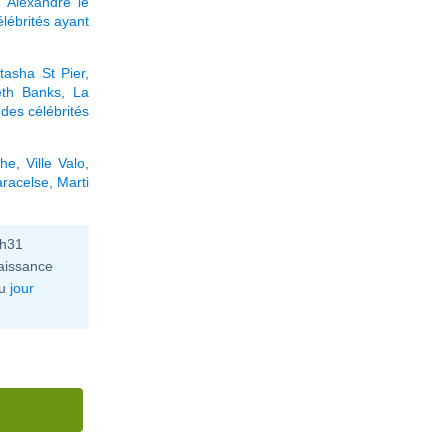
,
Alexandre le
élébrités ayant
tasha St Pier
,
eth Banks
,
La
des célébrités
che
,
Ville Valo
,
racelse
,
Marti
6h31
aissance
u
jour