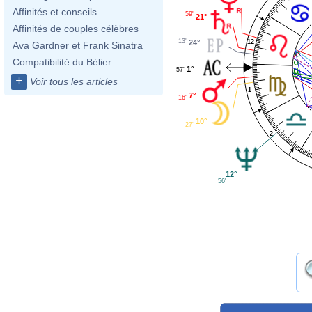
Affinités et conseils
59'
21°
Affinités de couples célèbres
13'
24°
12
Ava Gardner et Frank Sinatra
Compatibilité du Bélier
1°
57'
+
Voir tous les articles
1
7°
16'
10°
27'
2
12°
56'