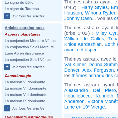
Thèmes astraux ayant le
Le signe du Bélier
0°45') :
Harry Styles
,
Em
Le signe du Taureau
Houston
,
Winona Ryder
,
+
Voir tous les articles
Johnny Cash
... Voir les
c
Thèmes astraux ayant 
Articles astrologiques
(orbe 1°02') :
Miley Cyr
Aspects planétaires
William de Galles
,
Tupa
La conjonction Mercure Vénus
Khloe Kardashian
,
Edith 
La conjonction Soleil Mercure
ayant cet aspect
.
Lune AS en dissonance
Thèmes astraux avec le
La conjonction Soleil Vénus
Val Kilmer
,
Donna Summ
+
Voir tous les articles
Denver
,
Alex Ferguson
,
les
thèmes astraux des c
Caractérologie
La maison VI dominante
Thèmes astraux ayant 
La maison VII dominante
Alessandro Del Piero
La maison VIII dominante
Houellebecq
,
Kenneth 
Anderson
,
Victoria Monét
La maison IX dominante
Lune en 10° Vierge
.
+
Voir tous les articles
Évènements astrologiques