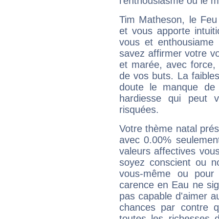
l'enthousiasme ou le m
Tim Matheson, le Feu
et vous apporte intuit
vous et enthousiame !
savez affirmer votre vo
et marée, avec force, 
de vos buts. La faible
doute le manque de 
hardiesse qui peut 
risquées.
Votre thème natal pré
avec 0.00% seulement
valeurs affectives vo
soyez conscient ou n
vous-même ou pour 
carence en Eau ne sig
pas capable d'aimer au
chances par contre 
toutes les richesses 