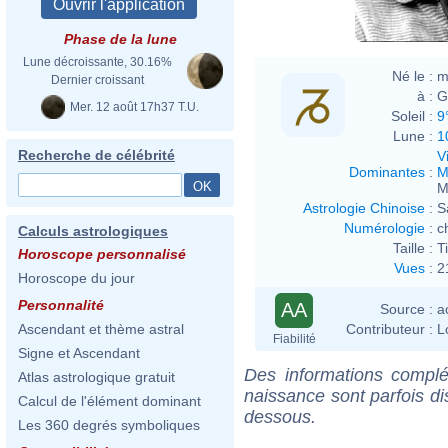
Phase de la lune
Lune décroissante, 30.16%
Né le :
m
Dernier croissant
à :
G
Mer. 12 août 17h37 T.U.
Soleil :
9
Lune :
1
Recherche de célébrité
V
Dominantes
:
M
M
Astrologie Chinoise
:
S
Numérologie
:
c
Calculs astrologiques
Taille :
T
Horoscope personnalisé
Vues
:
2
Horoscope du jour
Personnalité
AA
Source :
a
Contributeur :
L
Ascendant et thème astral
Fiabilité
Signe et Ascendant
Des informations complé
Atlas astrologique gratuit
naissance sont parfois di
Calcul de l'élément dominant
dessous.
Les 360 degrés symboliques