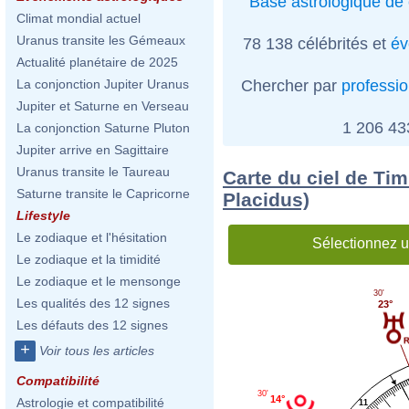
Base astrologique de 
Climat mondial actuel
Uranus transite les Gémeaux
78 138 célébrités et
év
Actualité planétaire de 2025
Chercher par
professi
La conjonction Jupiter Uranus
Jupiter et Saturne en Verseau
1 206 4
La conjonction Saturne Pluton
Jupiter arrive en Sagittaire
Uranus transite le Taureau
Carte du ciel de Ti
Saturne transite le Capricorne
Placidus)
Lifestyle
Le zodiaque et l'hésitation
Sélectionnez u
Le zodiaque et la timidité
Le zodiaque et le mensonge
30'
Les qualités des 12 signes
23°
Les défauts des 12 signes
+
Voir tous les articles
Compatibilité
30'
14°
Astrologie et compatibilité
11