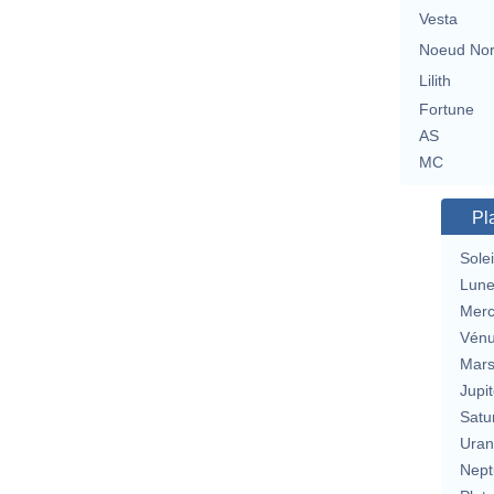
Vesta
Noeud No
Lilith
Fortune
AS
MC
Pl
Solei
Lun
Merc
Vén
Mar
Jupit
Satu
Uran
Nept