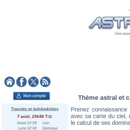
Une nouve
Thème astral et c
Prenez connaissance
Transits et éphémérides
avec sa carte du ciel, 
7 août, 23h56 T.U.
le calcul de ses domina
Soleil
15°29'
Lion
Lune
10°40'
Gémeaux