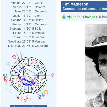
Mercure
27°27'
Cancer
Tim Matheson
Vénus
1°12'
Balance
Données de naissance et dom
Mars
27°46'
Gémeaux
Jupiter
8°31'
Lion
Ajouter aux favoris
(10 fan
Saturne
14°37'
Я
Bélier
Uranus
5°13'
Gémeaux
Neptune
4°10'
Я
Bélier
Pluton
4°01'
Я
Verseau
Chiron
0°52'
Я
Taureau
Nœud vrai
29°53'
Я
Verseau
Lilith vraie
20°56'
Я
Capricorne