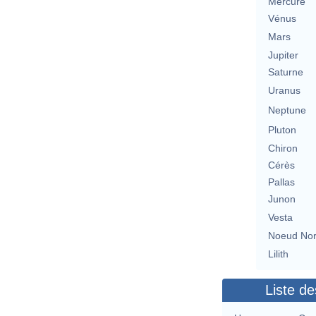
Mercure
Vénus
Mars
Jupiter
Saturne
Uranus
Neptune
Pluton
Chiron
Cérès
Pallas
Junon
Vesta
Noeud No
Lilith
Liste de