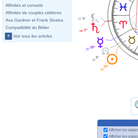
Affinités et conseils
Affinités de couples célèbres
6°
32'
Ava Gardner et Frank Sinatra
Compatibilité du Bélier
7°
08'
+
Voir tous les articles
29°
28'
6°
54'
10°
38'
Afficher les aspec
Afficher les aspe