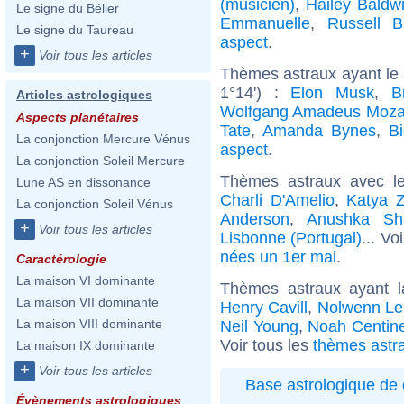
(musicien)
,
Hailey Baldw
Le signe du Bélier
Emmanuelle
,
Russell B
Le signe du Taureau
aspect
.
+
Voir tous les articles
Thèmes astraux ayant le
1°14') :
Elon Musk
,
B
Articles astrologiques
Wolfgang Amadeus Moza
Aspects planétaires
Tate
,
Amanda Bynes
,
B
La conjonction Mercure Vénus
aspect
.
La conjonction Soleil Mercure
Thèmes astraux avec l
Lune AS en dissonance
Charli D'Amelio
,
Katya 
La conjonction Soleil Vénus
Anderson
,
Anushka Sh
+
Voir tous les articles
Lisbonne (Portugal)
... Vo
nées un 1er mai
.
Caractérologie
La maison VI dominante
Thèmes astraux ayant 
La maison VII dominante
Henry Cavill
,
Nolwenn Le
La maison VIII dominante
Neil Young
,
Noah Centin
Voir tous les
thèmes astr
La maison IX dominante
+
Voir tous les articles
Base astrologique de 
Évènements astrologiques