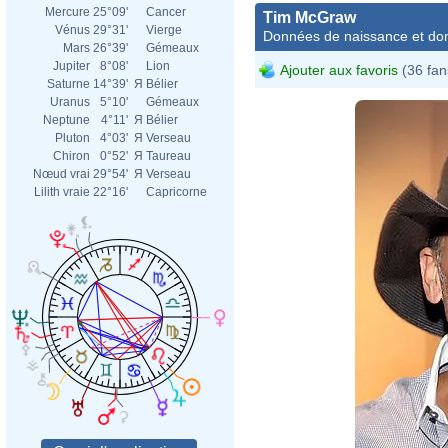
Mercure
25°09'
Cancer
Tim McGraw
Vénus
29°31'
Vierge
Données de naissance et dom
Mars
26°39'
Gémeaux
Jupiter
8°08'
Lion
Ajouter aux favoris
(36 fan
Saturne
14°39'
Я
Bélier
Uranus
5°10'
Gémeaux
Neptune
4°11'
Я
Bélier
Pluton
4°03'
Я
Verseau
Chiron
0°52'
Я
Taureau
Nœud vrai
29°54'
Я
Verseau
Lilith vraie
22°16'
Capricorne