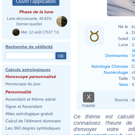
Phase de la lune
Lune décroissante, 48.83%
Dernier quartier
Né le :
l
Mer. 12 août 17h37 T.U.
à :
D
Soleil :
1
Lune :
1
Recherche de célébrité
V
Dominantes
:
V
Ai
Astrologie Chinoise
:
C
Calculs astrologiques
Numérologie
:
c
Horoscope personnalisé
Taille :
T
Horoscope du jour
Vues
:
4
Personnalité
X
Ascendant et thème astral
Source :
d
Fiabilité
Signe et Ascendant
Atlas astrologique gratuit
Ce thème est calculé 
Calcul de l'élément dominant
connaissez l'heure d
Les 360 degrés symboliques
d'envoyer votre i