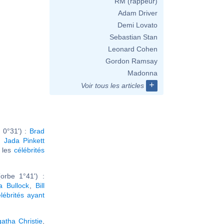
RM (rappeur)
Adam Driver
Demi Lovato
Sebastian Stan
Leonard Cohen
Gordon Ramsay
Madonna
+
Voir tous les articles
 0°31') :
Brad
,
Jada Pinkett
r les
célébrités
orbe 1°41') :
a Bullock
,
Bill
élébrités ayant
atha Christie
,