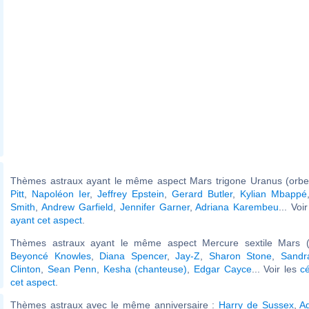
Thèmes astraux ayant le même aspect Mars trigone Uranus (orbe
Pitt
,
Napoléon Ier
,
Jeffrey Epstein
,
Gerard Butler
,
Kylian Mbappé
Smith
,
Andrew Garfield
,
Jennifer Garner
,
Adriana Karembeu
... Voi
ayant cet aspect
.
Thèmes astraux ayant le même aspect Mercure sextile Mars (
Beyoncé Knowles
,
Diana Spencer
,
Jay-Z
,
Sharon Stone
,
Sandr
Clinton
,
Sean Penn
,
Kesha (chanteuse)
,
Edgar Cayce
... Voir les
c
cet aspect
.
Thèmes astraux avec le même anniversaire :
Harry de Sussex
,
Ag