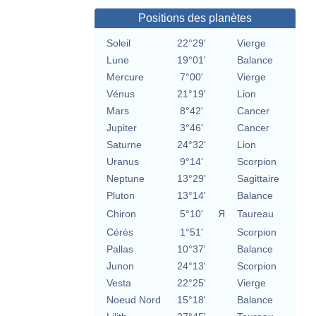
Positions des planètes
Soleil
22°29'
Vierge
Lune
19°01'
Balance
Mercure
7°00'
Vierge
Vénus
21°19'
Lion
Mars
8°42'
Cancer
Jupiter
3°46'
Cancer
Saturne
24°32'
Lion
Uranus
9°14'
Scorpion
Neptune
13°29'
Sagittaire
Pluton
13°14'
Balance
Chiron
5°10'
Я
Taureau
Cérès
1°51'
Scorpion
Pallas
10°37'
Balance
Junon
24°13'
Scorpion
Vesta
22°25'
Vierge
Noeud Nord
15°18'
Balance