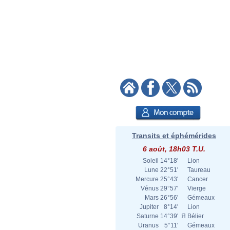
Transits et éphémérides
6 août, 18h03 T.U.
Soleil
14°18'
Lion
Lune
22°51'
Taureau
Mercure
25°43'
Cancer
Vénus
29°57'
Vierge
Mars
26°56'
Gémeaux
Jupiter
8°14'
Lion
Saturne
14°39'
Я
Bélier
Uranus
5°11'
Gémeaux