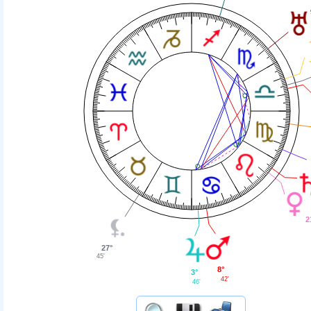
2
27°
45'
8°
3°
42'
46'