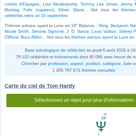
Letizia d'Espagne
,
Lisa Vanderpump
,
Tommy Lee Jones
,
Jenna 
Montag
,
Felix (rappeur)
,
Oliver Stone
... Voir tous les
thèmes
célébrités nées un 15 septembre
.
Thèmes astraux ayant la Lune en 19° Balance :
Sting
,
Benjamin Ne
Nicole Smith
,
Simone Signoret
,
J. D. Vance
,
Louis Vuitton
,
Sidney P
Clifford
,
Buzz Aldrin
... Voir tous les
thèmes astraux ayant la Lune en
Base astrologique de célébrités
au jeudi 6 août 2026 à 1
78 110 célébrités et
évènements
dont 40 086 avec heure de n
Chercher par
profession
,
aspect
,
position
,
catégorie
,
date
o
1 205 787 672 thèmes
consultés
Carte du ciel de Tom Hardy
Sélectionnez un objet pour plus d'informations
29'
13°