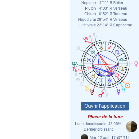
Neptune
4°11'
Я
Bélier
Pluton
4°03'
Я
Verseau
Chiron
0°52'
Я
Taureau
Nœud vrai
29°54'
Я
Verseau
Lilith vraie
22°14'
Я
Capricorne
Phase de la lune
Lune décroissante, 43.96%
Dernier croissant
Mer. 12 août 17h37 T.U.