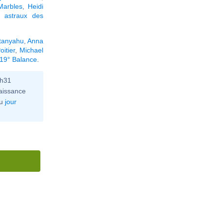
Marbles
,
Heidi
 astraux des
tanyahu
,
Anna
oitier
,
Michael
 19° Balance
.
6h31
aissance
u
jour