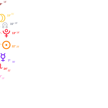
14'
9°
01'
19°
18'
15°
14'
13°
22°
29'
7°
00'
24°
32'
1°
19'