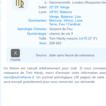
à :
Hammersmith, London (Royaume-Uni
Soleil :
22°29' Vierge
Lune :
19°01' Balance
Vierge
,
Balance
,
Lion
Dominantes
:
Mercure
,
Vénus
,
Lune
Terre
,
Feu
/
Cardinal
Astrologie Chinoise
:
Serpent de Feu
Numérologie
:
chemin de vie 3
Taille :
Tom Hardy mesure
1m75
(5' 9")
Vues
:
268 662
X
Source :
date sans heure de naissance
Fiabilité
Ce thème est calculé arbitrairement pour midi. Si vous connaiss
naissance de Tom Hardy, merci d'envoyer votre information ave
stars@astrotheme.fr
. Un portrait astrologique (35 pages) de cette 
sera envoyé gratuitement pour vous remercier, sur demande.