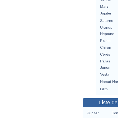
Vénus
Mars
Jupiter
Saturne
Uranus
Neptune
Pluton
Chiron
Cérès
Pallas
Junon
Vesta
Noeud No
Lilith
Liste de
Jupiter
Con