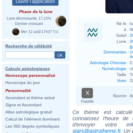
Phase de la lune
Lune décroissante, 17.22%
Né le :
l
Dernier croissant
à :
W
Mer. 12 août 17h37 T.U.
Soleil :
2
Lune :
2
Recherche de célébrité
B
Dominantes
:
U
Ai
Astrologie Chinoise
:
C
Numérologie
:
c
Calculs astrologiques
Taille :
T
Horoscope personnalisé
Vues
:
3
Horoscope du jour
Personnalité
X
Source :
d
Ascendant et thème astral
Fiabilité
Signe et Ascendant
Ce thème est calculé 
Atlas astrologique gratuit
connaissez l'heure de
Calcul de l'élément dominant
d'envoyer votre i
Les 360 degrés symboliques
stars@astrotheme.fr
. Un 