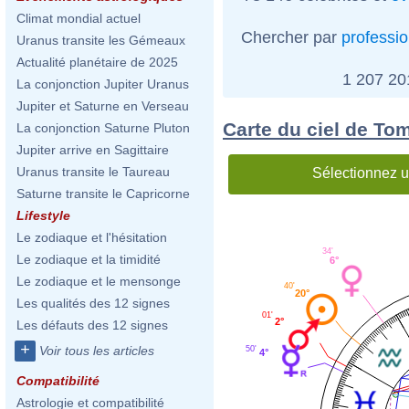
Climat mondial actuel
Chercher par
professi
Uranus transite les Gémeaux
Actualité planétaire de 2025
1 207 2
La conjonction Jupiter Uranus
Jupiter et Saturne en Verseau
Carte du ciel de To
La conjonction Saturne Pluton
Jupiter arrive en Sagittaire
Uranus transite le Taureau
Sélectionnez u
Saturne transite le Capricorne
Lifestyle
Le zodiaque et l'hésitation
34'
Le zodiaque et la timidité
6°
Le zodiaque et le mensonge
40'
20°
Les qualités des 12 signes
01'
2°
Les défauts des 12 signes
+
Voir tous les articles
50'
4°
Compatibilité
Astrologie et compatibilité