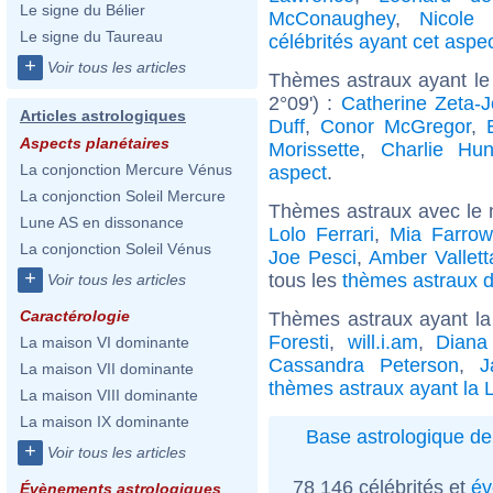
Le signe du Bélier
McConaughey
,
Nicole 
Le signe du Taureau
célébrités ayant cet aspe
+
Voir tous les articles
Thèmes astraux ayant le
2°09') :
Catherine Zeta-
Articles astrologiques
Duff
,
Conor McGregor
,
Aspects planétaires
Morissette
,
Charlie Hu
La conjonction Mercure Vénus
aspect
.
La conjonction Soleil Mercure
Thèmes astraux avec le 
Lune AS en dissonance
Lolo Ferrari
,
Mia Farrow
La conjonction Soleil Vénus
Joe Pesci
,
Amber Vallett
+
tous les
thèmes astraux de
Voir tous les articles
Caractérologie
Thèmes astraux ayant la
Foresti
,
will.i.am
,
Diana
La maison VI dominante
Cassandra Peterson
,
J
La maison VII dominante
thèmes astraux ayant la 
La maison VIII dominante
La maison IX dominante
Base astrologique de
+
Voir tous les articles
78 146 célébrités et
év
Évènements astrologiques