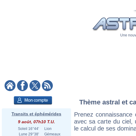
Une nouve
Thème astral et ca
Prenez connaissance 
Transits et éphémérides
avec sa carte du ciel, 
9 août, 07h10 T.U.
le calcul de ses domina
Soleil
16°44'
Lion
Lune
29°38'
Gémeaux