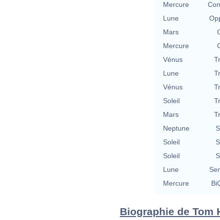
Mercure
Con
Lune
Opp
Mars
Mercure
Vénus
T
Lune
T
Vénus
T
Soleil
T
Mars
T
Neptune
S
Soleil
S
Soleil
S
Lune
Se
Mercure
BiQ
Biographie de Tom H