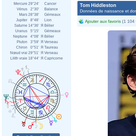
Mercure
29°24'
Cancer
Tom Hiddleston
Vénus
2°30'
Balance
Données de naissance et dom
Mars
28°38'
Gémeaux
Jupiter
8°48'
Lion
Ajouter aux favoris
(1 104 
Saturne
14°36'
Я
Bélier
Uranus
5°15'
Gémeaux
Neptune
4°08'
Я
Bélier
Pluton
3°59'
Я
Verseau
Chiron
0°51'
Я
Taureau
Nœud vrai
29°51'
Я
Verseau
Lilith vraie
18°44'
Я
Capricorne