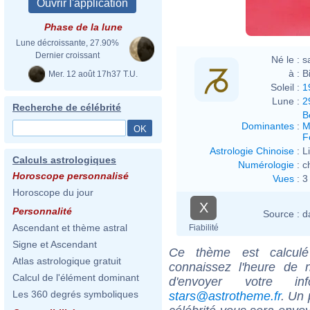
Phase de la lune
Lune décroissante, 27.90%
Dernier croissant
Né le :
s
à :
B
Mer. 12 août 17h37 T.U.
Soleil :
1
Lune :
2
Recherche de célébrité
B
Dominantes
:
M
F
Astrologie Chinoise
:
L
Calculs astrologiques
Numérologie
:
c
Horoscope personnalisé
Vues
:
3
Horoscope du jour
X
Personnalité
Source :
d
Ascendant et thème astral
Fiabilité
Signe et Ascendant
Ce thème est calculé 
Atlas astrologique gratuit
connaissez l'heure de 
Calcul de l'élément dominant
d'envoyer votre i
Les 360 degrés symboliques
stars@astrotheme.fr
. Un 