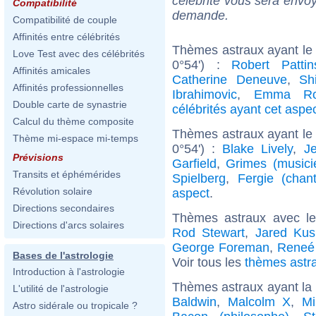
célébrité vous sera envoy
Compatibilité
demande.
Compatibilité de couple
Affinités entre célébrités
Thèmes astraux ayant le 
Love Test avec des célébrités
0°54') :
Robert Pattin
Affinités amicales
Catherine Deneuve
,
Sh
Affinités professionnelles
Ibrahimovic
,
Emma Ro
Double carte de synastrie
célébrités ayant cet aspe
Calcul du thème composite
Thèmes astraux ayant le
Thème mi-espace mi-temps
0°54') :
Blake Lively
,
J
Prévisions
Garfield
,
Grimes (musici
Transits et éphémérides
Spielberg
,
Fergie (chan
Révolution solaire
aspect
.
Directions secondaires
Thèmes astraux avec l
Directions d'arcs solaires
Rod Stewart
,
Jared Kus
George Foreman
,
Reneé
Bases de l'astrologie
Voir tous les
thèmes astra
Introduction à l'astrologie
Thèmes astraux ayant la 
L'utilité de l'astrologie
Baldwin
,
Malcolm X
,
Mi
Astro sidérale ou tropicale ?