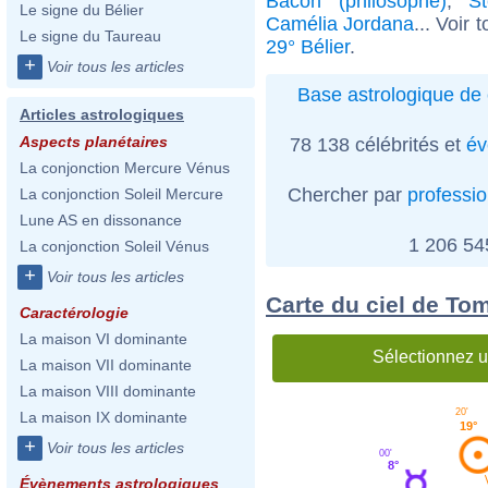
Bacon (philosophe)
,
S
Le signe du Bélier
Camélia Jordana
... Voir 
Le signe du Taureau
29° Bélier
.
+
Voir tous les articles
Base astrologique de 
Articles astrologiques
Aspects planétaires
78 138 célébrités et
év
La conjonction Mercure Vénus
Chercher par
professi
La conjonction Soleil Mercure
Lune AS en dissonance
1 206 5
La conjonction Soleil Vénus
+
Voir tous les articles
Carte du ciel de To
Caractérologie
La maison VI dominante
Sélectionnez u
La maison VII dominante
La maison VIII dominante
20'
La maison IX dominante
19°
+
Voir tous les articles
00'
8°
Évènements astrologiques