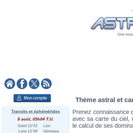
Une nouve
Thème astral et ca
Prenez connaissance d
Transits et éphémérides
avec sa carte du ciel, 
8 août, 05h04 T.U.
le calcul de ses domina
Soleil
15°42'
Lion
Lune
13°46'
Gémeaux