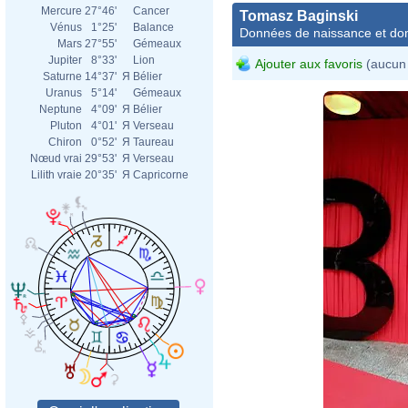
Mercure
27°46'
Cancer
Tomasz Baginski
Vénus
1°25'
Balance
Données de naissance et dom
Mars
27°55'
Gémeaux
Jupiter
8°33'
Lion
Ajouter aux favoris
(aucun 
Saturne
14°37'
Я
Bélier
Uranus
5°14'
Gémeaux
Neptune
4°09'
Я
Bélier
Pluton
4°01'
Я
Verseau
Chiron
0°52'
Я
Taureau
Nœud vrai
29°53'
Я
Verseau
Lilith vraie
20°35'
Я
Capricorne