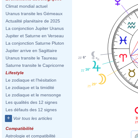
Climat mondial actuel
Uranus transite les Gémeaux
Actualité planétaire de 2025
La conjonction Jupiter Uranus
Jupiter et Saturne en Verseau
La conjonction Saturne Pluton
Jupiter arrive en Sagittaire
6°
Uranus transite le Taureau
23'
Saturne transite le Capricorne
16°
21'
Lifestyle
Le zodiaque et l'hésitation
29°
25'
Le zodiaque et la timidité
Le zodiaque et le mensonge
Les qualités des 12 signes
Les défauts des 12 signes
+
Voir tous les articles
1
27
Compatibilité
Astrologie et compatibilité