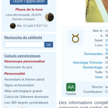
Phase de la lune
Lune décroissante, 28.63%
Dernier croissant
Mer. 12 août 17h37 T.U.
Née le :
m
à :
M
Recherche de célébrité
Soleil :
1
Lune :
5
T
Dominantes
:
P
Calculs astrologiques
M
Horoscope personnalisé
Astrologie Chinoise
:
D
Horoscope du jour
Numérologie
:
c
Taille :
T
Personnalité
Vues
:
2
Ascendant et thème astral
Signe et Ascendant
AA
Source :
a
Atlas astrologique gratuit
Contributeur :
C
Fiabilité
Calcul de l'élément dominant
Des informations complé
Les 360 degrés symboliques
naissance sont parfois di