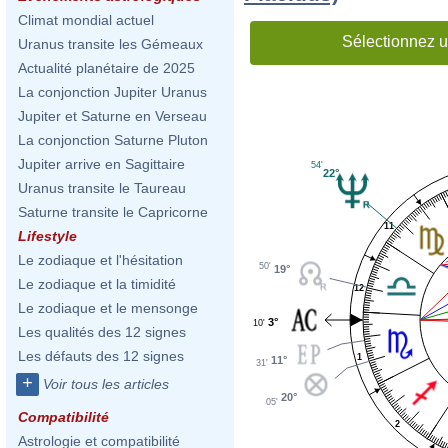
Climat mondial actuel
Sélectionnez u
Uranus transite les Gémeaux
Actualité planétaire de 2025
La conjonction Jupiter Uranus
Jupiter et Saturne en Verseau
La conjonction Saturne Pluton
Jupiter arrive en Sagittaire
54'
22°
Uranus transite le Taureau
Saturne transite le Capricorne
11
Lifestyle
Le zodiaque et l'hésitation
50'
19°
Le zodiaque et la timidité
12
Le zodiaque et le mensonge
3°
10'
Les qualités des 12 signes
Les défauts des 12 signes
1
11°
31'
+
Voir tous les articles
20°
05'
Compatibilité
2
Astrologie et compatibilité