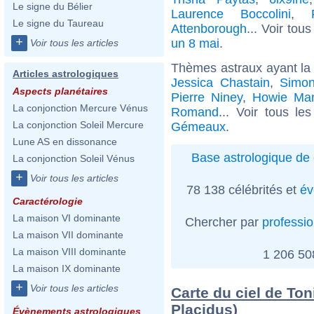
Le signe du Bélier
Laurence Boccolini
,
Le signe du Taureau
Attenborough
... Voir tou
+
un 8 mai
.
Voir tous les articles
Thèmes astraux ayant l
Articles astrologiques
Jessica Chastain
,
Simon
Aspects planétaires
Pierre Niney
,
Howie Ma
La conjonction Mercure Vénus
Romand
... Voir tous le
La conjonction Soleil Mercure
Gémeaux
.
Lune AS en dissonance
Base astrologique de 
La conjonction Soleil Vénus
+
Voir tous les articles
78 138 célébrités et
év
Caractérologie
La maison VI dominante
Chercher par
professi
La maison VII dominante
La maison VIII dominante
1 206 5
La maison IX dominante
+
Voir tous les articles
Carte du ciel de Ton
Placidus)
Évènements astrologiques