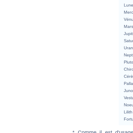
Lun
Merc
Vén
Mar
Jupit
Satu
Uran
Nept
Plut
Chir
Cérè
Pall
Jun
Vest
Noeu
Lilith
Fort
* Comme il est d'usage