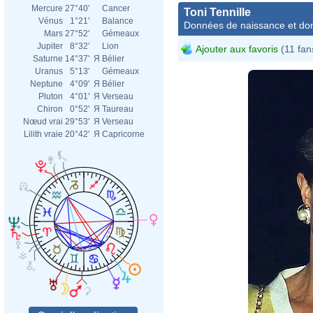
Mercure
27°40'
Cancer
Toni Tennille
Vénus
1°21'
Balance
Données de naissance et dom
Mars
27°52'
Gémeaux
Jupiter
8°32'
Lion
Ajouter aux favoris
(11 fan
Saturne
14°37'
Я
Bélier
Uranus
5°13'
Gémeaux
Neptune
4°09'
Я
Bélier
Pluton
4°01'
Я
Verseau
Chiron
0°52'
Я
Taureau
Nœud vrai
29°53'
Я
Verseau
Lilith vraie
20°42'
Я
Capricorne