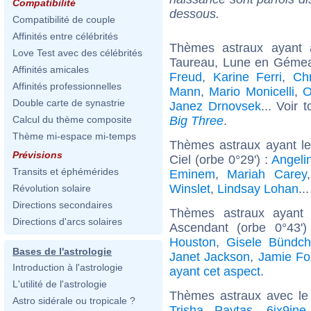
Compatibilité
dessous.
Compatibilité de couple
Affinités entre célébrités
Thèmes astraux ayant
Love Test avec des célébrités
Taureau, Lune en Gémea
Affinités amicales
Freud
,
Karine Ferri
,
Chr
Affinités professionnelles
Mann
,
Mario Monicelli
,
O
Double carte de synastrie
Janez Drnovsek
... Voir 
Big Three
.
Calcul du thème composite
Thème mi-espace mi-temps
Thèmes astraux ayant le
Prévisions
Ciel (orbe 0°29') :
Angelin
Transits et éphémérides
Eminem
,
Mariah Carey
Winslet
,
Lindsay Lohan
..
Révolution solaire
Directions secondaires
Thèmes astraux ayant 
Directions d'arcs solaires
Ascendant (orbe 0°43'
Houston
,
Gisele Bündc
Bases de l'astrologie
Janet Jackson
,
Jamie Fo
Introduction à l'astrologie
ayant cet aspect
.
L'utilité de l'astrologie
Thèmes astraux avec le
Astro sidérale ou tropicale ?
Trisha Paytas
,
6ix9ine