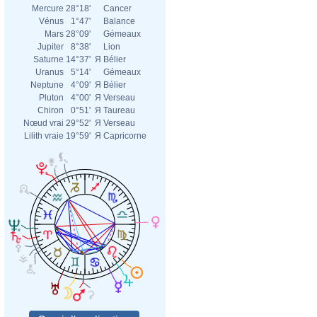
Mercure
28°18'
Cancer
Vénus
1°47'
Balance
Mars
28°09'
Gémeaux
Jupiter
8°38'
Lion
Saturne
14°37'
Я
Bélier
Uranus
5°14'
Gémeaux
Neptune
4°09'
Я
Bélier
Pluton
4°00'
Я
Verseau
Chiron
0°51'
Я
Taureau
Nœud vrai
29°52'
Я
Verseau
Lilith vraie
19°59'
Я
Capricorne