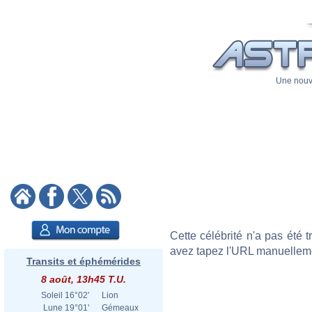
Une nouve
Cette célébrité n'a pas été
avez tapez l'URL manuellement
Transits et éphémérides
8 août, 13h45 T.U.
Soleil
16°02'
Lion
Lune
19°01'
Gémeaux