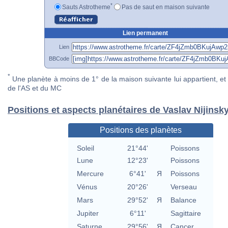
*
Sauts Astrotheme
Pas de saut en maison suivante
Lien permanent
Lien
BBCode
*
Une planète à moins de 1° de la maison suivante lui appartient, et 
de l'AS et du MC
Positions et aspects planétaires de Vaslav Nijinsk
Positions des planètes
Soleil
21°44'
Poissons
Lune
12°23'
Poissons
Mercure
6°41'
Я
Poissons
Vénus
20°26'
Verseau
Mars
29°52'
Я
Balance
Jupiter
6°11'
Sagittaire
Saturne
29°56'
Я
Cancer