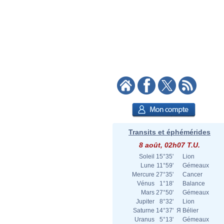
Transits et éphémérides
8 août, 02h07 T.U.
Soleil
15°35'
Lion
Lune
11°59'
Gémeaux
Mercure
27°35'
Cancer
Vénus
1°18'
Balance
Mars
27°50'
Gémeaux
Jupiter
8°32'
Lion
Saturne
14°37'
Я
Bélier
Uranus
5°13'
Gémeaux