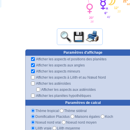
21°
44
12°
23'
6°
41'
20°
26'
Paramètres d'affichage
Afficher les aspects et positions des planètes
Afficher les aspects aux angles
Afficher les aspects mineurs
Afficher les aspects à Lilith et au Nœud Nord
Afficher les astéroïdes
Afficher les aspects aux astéroïdes
Afficher les planètes hypothétiques
Paramètres de calcul
Thème tropical
Thème sidéral
Domification Placidus
Maisons égales
Koch
Noeud nord vrai
Noeud nord moyen
Lilith vraie
Lilith moyenne