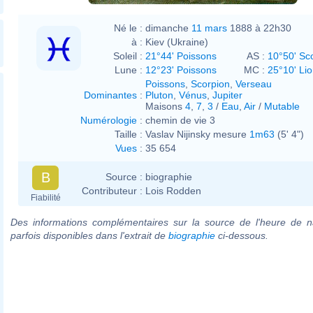
Né le :
dimanche
11 mars
1888 à 22h30
à :
Kiev (Ukraine)
Soleil :
21°44' Poissons
AS :
10°50' Sc
Lune :
12°23' Poissons
MC :
25°10' Li
Poissons
,
Scorpion
,
Verseau
Dominantes
:
Pluton
,
Vénus
,
Jupiter
Maisons
4
,
7
,
3
/
Eau
,
Air
/
Mutable
Numérologie
:
chemin de vie 3
Taille :
Vaslav Nijinsky mesure
1m63
(5' 4")
Vues
:
35 654
B
Source :
biographie
Contributeur :
Lois Rodden
Fiabilité
Des informations complémentaires sur la source de l'heure de n
parfois disponibles dans l'extrait de
biographie
ci-dessous.