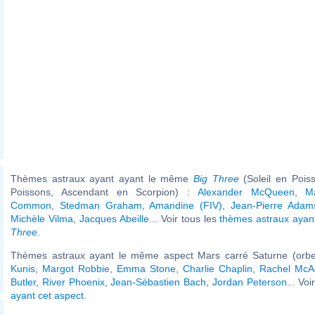
Thèmes astraux ayant ayant le même
Big Three
(Soleil en Pois
Poissons, Ascendant en Scorpion) :
Alexander McQueen
,
M
Common
,
Stedman Graham
,
Amandine (FIV)
,
Jean-Pierre Adam
Michèle Vilma
,
Jacques Abeille
... Voir tous les
thèmes astraux aya
Three
.
Thèmes astraux ayant le même aspect Mars carré Saturne (orbe
Kunis
,
Margot Robbie
,
Emma Stone
,
Charlie Chaplin
,
Rachel Mc
Butler
,
River Phoenix
,
Jean-Sébastien Bach
,
Jordan Peterson
... Voi
ayant cet aspect
.