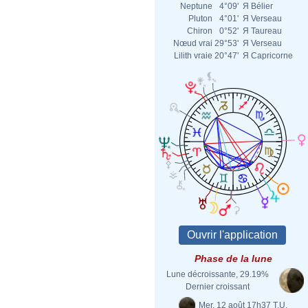
Neptune
4°09'
Я
Bélier
Pluton
4°01'
Я
Verseau
Chiron
0°52'
Я
Taureau
Nœud vrai
29°53'
Я
Verseau
Lilith vraie
20°47'
Я
Capricorne
Phase de la lune
Lune décroissante, 29.19%
Dernier croissant
Mer. 12 août 17h37 T.U.