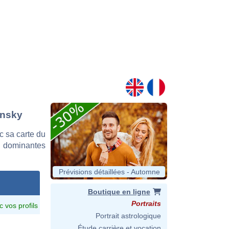
insky
c sa carte du
es dominantes
Prévisions détaillées - Automne
Boutique en ligne
Portraits
c vos profils
Portrait astrologique
Étude carrière et vocation