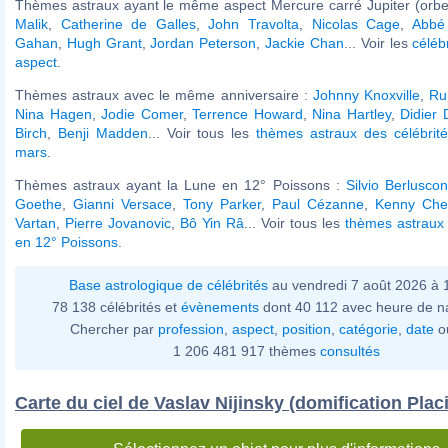
Thèmes astraux ayant le même aspect Mercure carré Jupiter (orbe
Malik
,
Catherine de Galles
,
John Travolta
,
Nicolas Cage
,
Abbé
Gahan
,
Hugh Grant
,
Jordan Peterson
,
Jackie Chan
... Voir les
céléb
aspect
.
Thèmes astraux avec le même anniversaire :
Johnny Knoxville
,
Ru
Nina Hagen
,
Jodie Comer
,
Terrence Howard
,
Nina Hartley
,
Didier
Birch
,
Benji Madden
... Voir tous les
thèmes astraux des célébrit
mars
.
Thèmes astraux ayant la Lune en 12° Poissons :
Silvio Berluscon
Goethe
,
Gianni Versace
,
Tony Parker
,
Paul Cézanne
,
Kenny Che
Vartan
,
Pierre Jovanovic
,
Bô Yin Râ
... Voir tous les
thèmes astraux 
en 12° Poissons
.
Base astrologique de célébrités
au vendredi 7 août 2026 à
78 138 célébrités et
évènements
dont 40 112 avec heure de n
Chercher par
profession
,
aspect
,
position
,
catégorie
,
date
o
1 206 481 917 thèmes
consultés
Carte du ciel de Vaslav Nijinsky (domification Plac