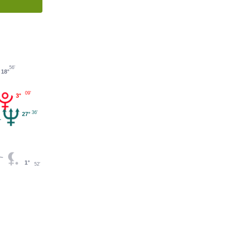
56'
18°
09'
3°
36'
27°
1°
52'