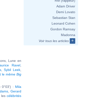
RM (rappeur)
Adam Driver
Demi Lovato
Sebastian Stan
Leonard Cohen
Gordon Ramsay
Madonna
+
Voir tous les articles
sons, Lune en
aurice Ravel
,
s
,
Sybil Leek
,
nt le même
Big
 0°03') :
Mila
Adams
,
Gerard
r les
célébrités