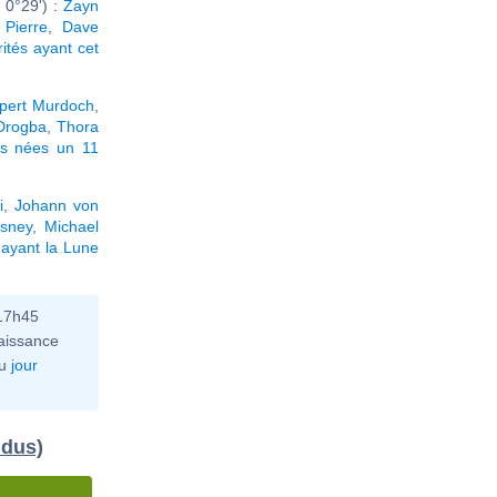
 0°29') :
Zayn
 Pierre
,
Dave
rités ayant cet
pert Murdoch
,
 Drogba
,
Thora
és nées un 11
i
,
Johann von
sney
,
Michael
ayant la Lune
 17h45
aissance
u
jour
idus)