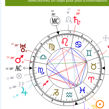
Sélectionnez un objet pour plus d'informations
07'
56'
10'
9°
29°
25°
9
10
8
12'
16°
11
52'
29°
7
12
10°
50'
6
1
20°
11'
29°
5
39'
2
6°
11'
4
3