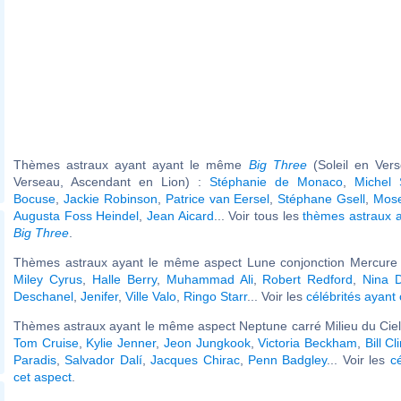
Thèmes astraux ayant ayant le même
Big Three
(Soleil en Ver
Verseau, Ascendant en Lion) :
Stéphanie de Monaco
,
Michel 
Bocuse
,
Jackie Robinson
,
Patrice van Eersel
,
Stéphane Gsell
,
Mos
Augusta Foss Heindel
,
Jean Aicard
... Voir tous les
thèmes astraux 
Big Three
.
Thèmes astraux ayant le même aspect Lune conjonction Mercure (
Miley Cyrus
,
Halle Berry
,
Muhammad Ali
,
Robert Redford
,
Nina 
Deschanel
,
Jenifer
,
Ville Valo
,
Ringo Starr
... Voir les
célébrités ayant
Thèmes astraux ayant le même aspect Neptune carré Milieu du Ciel 
Tom Cruise
,
Kylie Jenner
,
Jeon Jungkook
,
Victoria Beckham
,
Bill Cl
Paradis
,
Salvador Dalí
,
Jacques Chirac
,
Penn Badgley
... Voir les
c
cet aspect
.