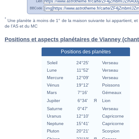
Lien
BBCode
*
Une planète à moins de 1° de la maison suivante lui appartient, et 
de l'AS et du MC
Positions et aspects planétaires de Vianney (chant
Positions des planètes
Soleil
24°25'
Verseau
Lune
11°52'
Verseau
Mercure
12°09'
Verseau
Vénus
19°12'
Poissons
Mars
7°16'
Gémeaux
Jupiter
6°34'
Я
Lion
Saturne
0°47'
Verseau
Uranus
12°10'
Capricorne
Neptune
15°41'
Capricorne
Pluton
20°21'
Scorpion