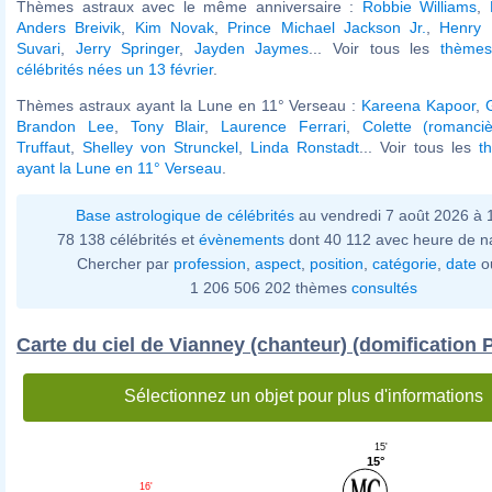
Thèmes astraux avec le même anniversaire :
Robbie Williams
,
Anders Breivik
,
Kim Novak
,
Prince Michael Jackson Jr.
,
Henry 
Suvari
,
Jerry Springer
,
Jayden Jaymes
... Voir tous les
thèmes
célébrités nées un 13 février
.
Thèmes astraux ayant la Lune en 11° Verseau :
Kareena Kapoor
,
Brandon Lee
,
Tony Blair
,
Laurence Ferrari
,
Colette (romanciè
Truffaut
,
Shelley von Strunckel
,
Linda Ronstadt
... Voir tous les
t
ayant la Lune en 11° Verseau
.
Base astrologique de célébrités
au vendredi 7 août 2026 à
78 138 célébrités et
évènements
dont 40 112 avec heure de n
Chercher par
profession
,
aspect
,
position
,
catégorie
,
date
o
1 206 506 202 thèmes
consultés
Carte du ciel de Vianney (chanteur) (domification 
Sélectionnez un objet pour plus d'informations
15'
15°
16'