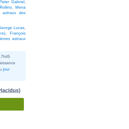
Peter Gabriel
,
Rollins
,
Mena
 astraux des
George Lucas
,
re)
,
François
hèmes astraux
 17h45
aissance
u
jour
Placidus)