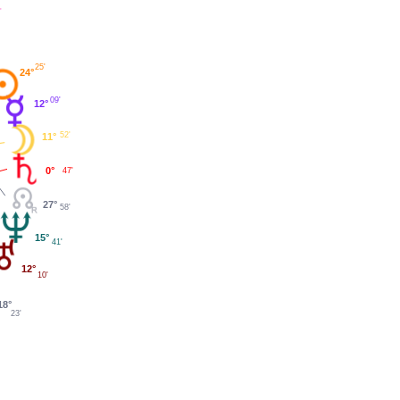
'
25'
24°
09'
12°
52'
11°
0°
47'
27°
58'
15°
41'
12°
10'
18°
23'