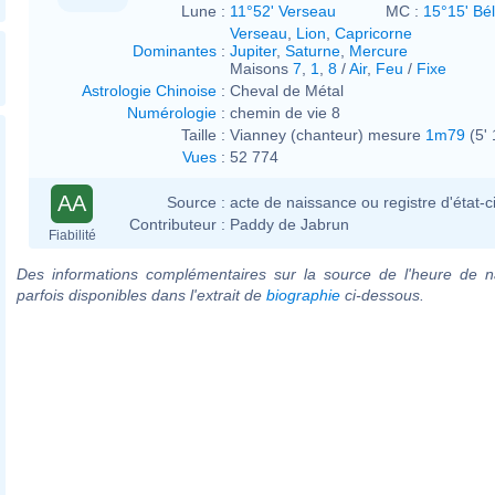
Lune :
11°52' Verseau
MC :
15°15' Bél
Verseau
,
Lion
,
Capricorne
Dominantes
:
Jupiter
,
Saturne
,
Mercure
Maisons
7
,
1
,
8
/
Air
,
Feu
/
Fixe
Astrologie Chinoise
:
Cheval de Métal
Numérologie
:
chemin de vie 8
Taille :
Vianney (chanteur) mesure
1m79
(5'
Vues
:
52 774
AA
Source :
acte de naissance ou registre d'état-ci
Contributeur :
Paddy de Jabrun
Fiabilité
Des informations complémentaires sur la source de l'heure de n
parfois disponibles dans l'extrait de
biographie
ci-dessous.