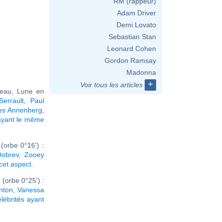
RM (rappeur)
Adam Driver
Demi Lovato
Sebastian Stan
Leonard Cohen
Gordon Ramsay
Madonna
+
Voir tous les articles
seau, Lune en
Serrault
,
Paul
es Annenberg
,
ayant le même
orbe 0°16') :
Dobrev
,
Zooey
 cet aspect
.
(orbe 0°25') :
inton
,
Vanessa
élébrités ayant