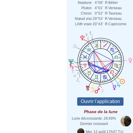
Neptune
4°09'
Я
Bélier
Pluton
4°01'
Я
Verseau
Chiron
0°52'
Я
Taureau
Nœud vrai
29°53'
Я
Verseau
Lilith vraie
20°43'
Я
Capricorne
Phase de la lune
Lune décroissante, 28.69%
Dernier croissant
Mer. 12 août 17h37 T.U.