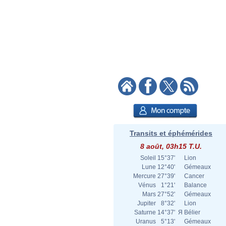
Transits et éphémérides
8 août, 03h15 T.U.
Soleil
15°37'
Lion
Lune
12°40'
Gémeaux
Mercure
27°39'
Cancer
Vénus
1°21'
Balance
Mars
27°52'
Gémeaux
Jupiter
8°32'
Lion
Saturne
14°37'
Я
Bélier
Uranus
5°13'
Gémeaux