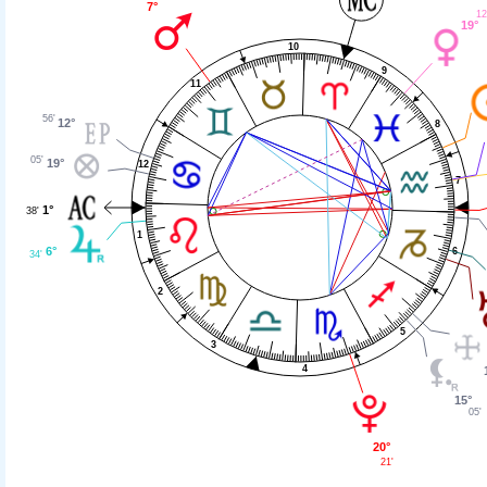
7°
12
19°
10
9
11
56'
12°
8
05'
19°
12
7
1°
38'
1
6°
6
34'
2
5
3
4
15°
05'
20°
21'