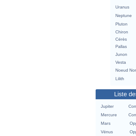
Uranus
Neptune
Pluton
Chiron
Cérès
Pallas
Junon
Vesta
Noeud No
Lilith
Liste de
Jupiter
Con
Mercure
Con
Mars
Opp
Vénus
Opp