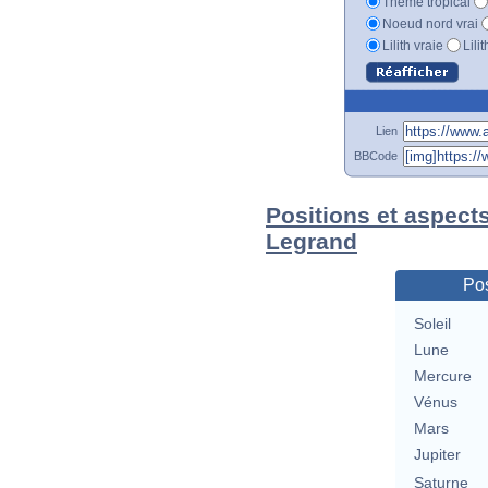
Thème tropical
Noeud nord vrai
Lilith vraie
Lili
Lien
BBCode
Positions et aspects
Legrand
Pos
Soleil
Lune
Mercure
Vénus
Mars
Jupiter
Saturne