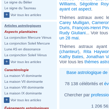
Le signe du Bélier
Williams
,
Ségolène Roy
Le signe du Taureau
ayant cet aspect
.
+
Voir tous les articles
Thèmes astraux avec l
Carey Mulligan
,
Cameron
Articles astrologiques
Duris
,
François-Henri Pin
Aspects planétaires
Rudy Giuliani
... Voir tou
un 28 mai
.
La conjonction Mercure Vénus
La conjonction Soleil Mercure
Thèmes astraux ayan
Lune AS en dissonance
(chanteur)
,
Rita Haywor
La conjonction Soleil Vénus
Kathy Bates
,
Jonathan V
+
Voir tous les
thèmes astr
Voir tous les articles
Caractérologie
Base astrologique de 
La maison VI dominante
La maison VII dominante
78 138 célébrités et
év
La maison VIII dominante
La maison IX dominante
Chercher par
professi
+
Voir tous les articles
1 206 5
Évènements astrologiques