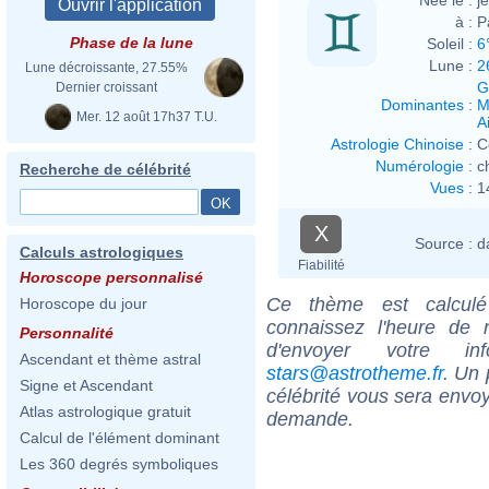
à :
P
Phase de la lune
Soleil :
6
Lune :
2
Lune décroissante, 27.55%
G
Dernier croissant
Dominantes
:
M
Mer. 12 août 17h37 T.U.
Ai
Astrologie Chinoise
:
C
Numérologie
:
c
Recherche de célébrité
Vues
:
1
X
Source :
d
Calculs astrologiques
Fiabilité
Horoscope personnalisé
Ce thème est calculé 
Horoscope du jour
connaissez l'heure de 
Personnalité
d'envoyer votre i
Ascendant et thème astral
stars@astrotheme.fr
. Un 
Signe et Ascendant
célébrité vous sera envoy
Atlas astrologique gratuit
demande.
Calcul de l'élément dominant
Les 360 degrés symboliques