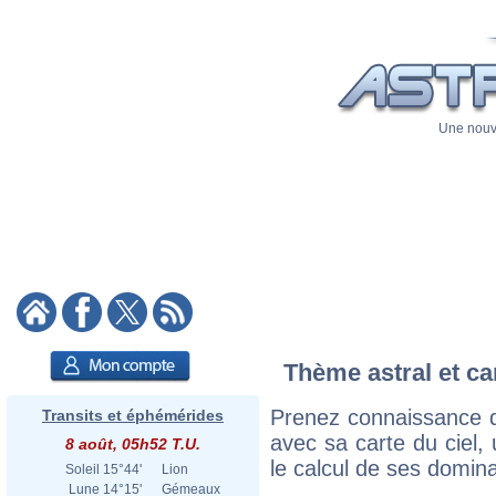
Une nouve
Thème astral et ca
Prenez connaissance d
Transits et éphémérides
avec sa carte du ciel, 
8 août, 05h52 T.U.
le calcul de ses domina
Soleil
15°44'
Lion
Lune
14°15'
Gémeaux