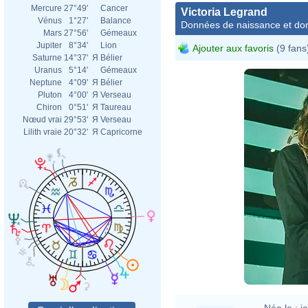
Mercure
27°49'
Cancer
Victoria Legrand
Vénus
1°27'
Balance
Données de naissance et dom
Mars
27°56'
Gémeaux
Jupiter
8°34'
Lion
Ajouter aux favoris
(9 fans
Saturne
14°37'
Я
Bélier
Uranus
5°14'
Gémeaux
Neptune
4°09'
Я
Bélier
Pluton
4°00'
Я
Verseau
Chiron
0°51'
Я
Taureau
Nœud vrai
29°53'
Я
Verseau
Lilith vraie
20°32'
Я
Capricorne
Née le :
j