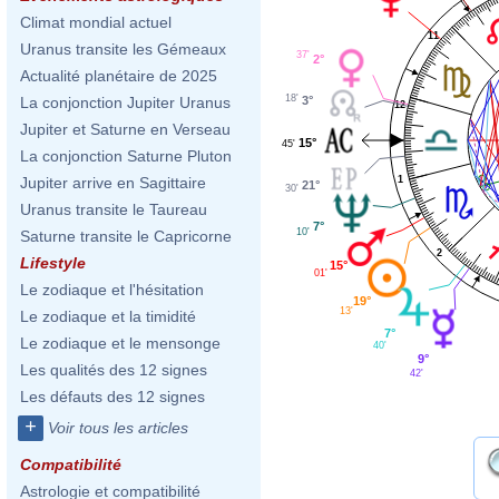
Climat mondial actuel
11
Uranus transite les Gémeaux
37'
2°
Actualité planétaire de 2025
18'
3°
La conjonction Jupiter Uranus
12
Jupiter et Saturne en Verseau
15°
45'
La conjonction Saturne Pluton
1
Jupiter arrive en Sagittaire
21°
30'
Uranus transite le Taureau
7°
10'
Saturne transite le Capricorne
2
Lifestyle
15°
01'
Le zodiaque et l'hésitation
19°
13'
Le zodiaque et la timidité
7°
Le zodiaque et le mensonge
40'
9°
Les qualités des 12 signes
42'
Les défauts des 12 signes
+
Voir tous les articles
Compatibilité
Astrologie et compatibilité