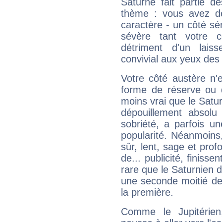
Saturne fait partie d
thème : vous avez do
caractère - un côté sé
sévère tant votre c
détriment d'un laiss
convivial aux yeux des
Votre côté austère n'
forme de réserve ou d
moins vrai que le Satur
dépouillement absolu 
sobriété, a parfois u
popularité. Néanmoins, l
sûr, lent, sage et pro
de... publicité, finisse
rare que le Saturnien d
une seconde moitié de 
la première.
Comme le Jupitérien