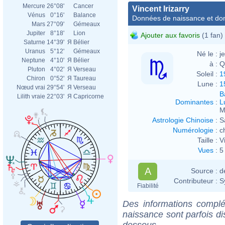
Mercure
26°08'
Cancer
Vincent Irizarry
Vénus
0°16'
Balance
Données de naissance et dom
Mars
27°09'
Gémeaux
Jupiter
8°18'
Lion
Ajouter aux favoris
(1 fan)
Saturne
14°39'
Я
Bélier
Uranus
5°12'
Gémeaux
Né le :
j
Neptune
4°10'
Я
Bélier
à :
Q
Pluton
4°02'
Я
Verseau
Soleil :
1
Chiron
0°52'
Я
Taureau
Lune :
1
Nœud vrai
29°54'
Я
Verseau
B
Lilith vraie
22°03'
Я
Capricorne
Dominantes
:
L
M
Astrologie Chinoise
:
S
Numérologie
:
c
Taille :
V
Vues
:
5
A
Source :
d
Contributeur :
S
Fiabilité
Des informations complé
naissance sont parfois di
dessous.