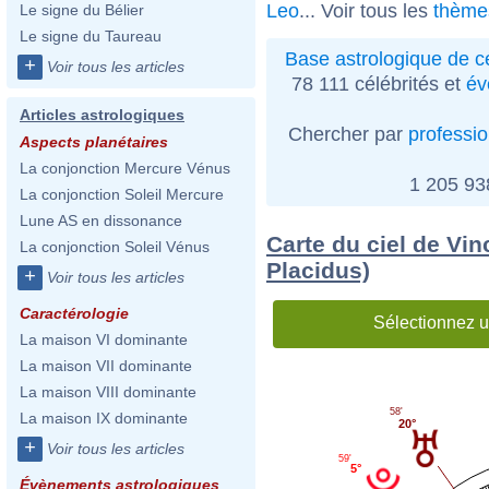
Leo
... Voir tous les
thèmes
Le signe du Bélier
Le signe du Taureau
Base astrologique de cé
+
Voir tous les articles
78 111 célébrités et
év
Articles astrologiques
Chercher par
professi
Aspects planétaires
La conjonction Mercure Vénus
1 205 9
La conjonction Soleil Mercure
Lune AS en dissonance
Carte du ciel de Vin
La conjonction Soleil Vénus
Placidus)
+
Voir tous les articles
Caractérologie
Sélectionnez u
La maison VI dominante
La maison VII dominante
La maison VIII dominante
58'
La maison IX dominante
20°
+
Voir tous les articles
59'
5°
Évènements astrologiques