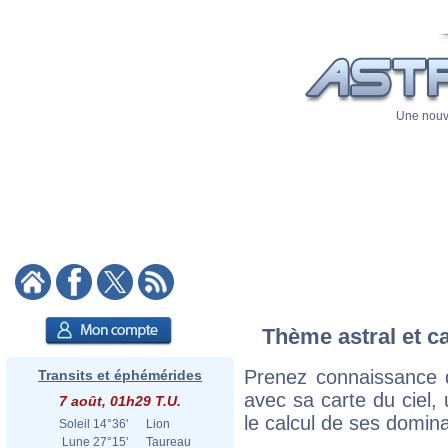
Une nouve
Thème astral et ca
Prenez connaissance d
Transits et éphémérides
avec sa carte du ciel, 
7 août, 01h29 T.U.
le calcul de ses domina
Soleil
14°36'
Lion
Lune
27°15'
Taureau