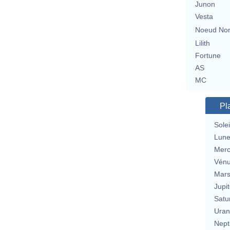
Junon
Vesta
Noeud No
Lilith
Fortune
AS
MC
Pl
Solei
Lun
Merc
Vén
Mar
Jupit
Satu
Uran
Nept