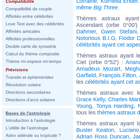
Lorraine
,
Kornelia Ender
Compatibilité
même
Big Three
.
Compatibilité de couple
Affinités entre célébrités
Thèmes astraux ayan
Love Test avec des célébrités
Ascendant (orbe 0°00'
Dahmer
,
Gwen Stefani
Affinités amicales
Notorious B.I.G
,
Fiodor D
Affinités professionnelles
célébrités ayant cet aspe
Double carte de synastrie
Calcul du thème composite
Thèmes astraux ayant le
Thème mi-espace mi-temps
Ciel (orbe 0°52') :
Arian
Amadeus Mozart
,
Megh
Prévisions
Garfield
,
François Fillon
,
Transits et éphémérides
les
célébrités ayant cet a
Révolution solaire
Thèmes astraux avec l
Directions secondaires
Grace Kelly
,
Charles Ma
Directions d'arcs solaires
Young
,
Tonya Harding
,
tous les
thèmes astraux d
Bases de l'astrologie
Introduction à l'astrologie
Thèmes astraux ayant l
L'utilité de l'astrologie
Buster Keaton
,
Luciano
Astro sidérale ou tropicale ?
Adrian Ross Duncan
,
Ja