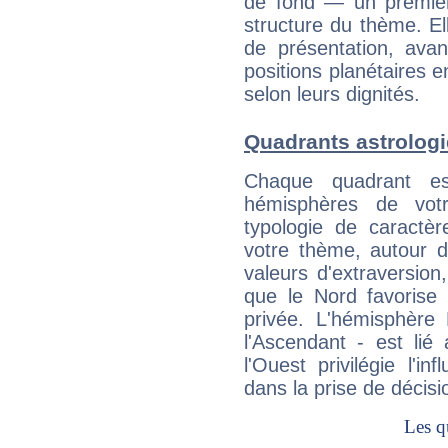
de fond — un premie
structure du thème. Ell
de présentation, avant
positions planétaires 
selon leurs dignités.
Quadrants astrologi
Chaque quadrant e
hémisphères de vo
typologie de caractè
votre thème, autour d
valeurs d'extraversion,
que le Nord favorise l'
privée. L'hémisphère 
l'Ascendant - est lié
l'Ouest privilégie l'i
dans la prise de décisi