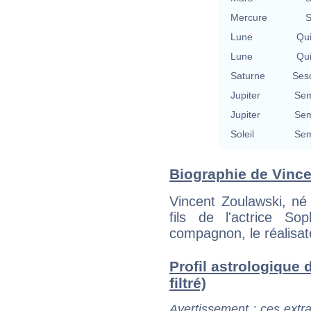
Mercure
S
Lune
Qu
Lune
Qu
Saturne
Ses
Jupiter
Sem
Jupiter
Sem
Soleil
Sem
Biographie de Vincen
Vincent Zoulawski, né 
fils de l'actrice S
compagnon, le réalisat
Profil astrologique 
filtré)
Avertissement
: ces extra