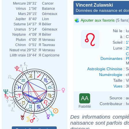
Mercure
28°31'
Cancer
Vincent Zulawski
Vénus
1°56'
Balance
Données de naissance et dom
Mars
28°15'
Gémeaux
Jupiter
8°40'
Lion
Ajouter aux favoris
(5 fans
Saturne
14°37'
Я
Bélier
Uranus
5°14'
Gémeaux
Né le :
l
Neptune
4°09'
Я
Bélier
à :
C
Pluton
4°00'
Я
Verseau
Soleil :
1
Chiron
0°51'
Я
Taureau
Lune :
2
Nœud vrai
29°52'
Я
Verseau
C
Lilith vraie
19°44'
Я
Capricorne
Dominantes
:
P
M
Astrologie Chinoise
:
S
Numérologie
:
c
Taille :
V
Vues
:
3
AA
Source :
a
Contributeur :
I
Fiabilité
Des informations complé
naissance sont parfois di
dessous.