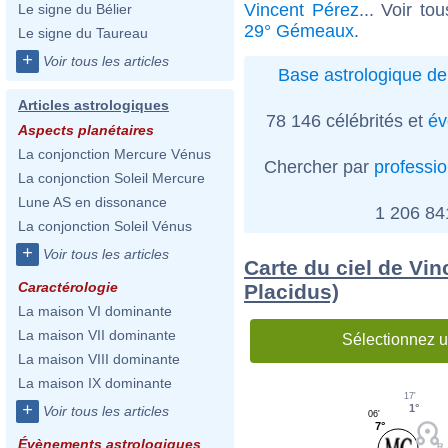
Vincent Pérez
... Voir to
Le signe du Bélier
29° Gémeaux
.
Le signe du Taureau
+
Voir tous les articles
Base astrologique de
Articles astrologiques
78 146 célébrités et
év
Aspects planétaires
La conjonction Mercure Vénus
Chercher par
professi
La conjonction Soleil Mercure
Lune AS en dissonance
1 206 8
La conjonction Soleil Vénus
+
Voir tous les articles
Carte du ciel de Vin
Caractérologie
Placidus)
La maison VI dominante
La maison VII dominante
Sélectionnez u
La maison VIII dominante
La maison IX dominante
17'
+
1°
Voir tous les articles
06'
7°
Évènements astrologiques