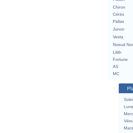
Chiron
Cérès
Pallas
Junon
Vesta
Noeud No
Lilith
Fortune
AS
MC
Pl
Solei
Lun
Merc
Vén
Mar