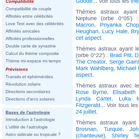
Goode
... Voir tous les
thè
Compatibilité
Compatibilité de couple
Thèmes astraux ayant
Affinités entre célébrités
Neptune (orbe 0°05')
Love Test avec des célébrités
Macron
,
Priyanka Chop
Heughan
,
Lucy Hale
,
Br
Affinités amicales
cet aspect
.
Affinités professionnelles
Double carte de synastrie
Thèmes astraux ayant l
Calcul du thème composite
(orbe 0°22') :
Brad Pitt
,
D
Thème mi-espace mi-temps
The Creator
,
Serge Gain
Mark Wahlberg
,
Michael 
Prévisions
aspect
.
Transits et éphémérides
Révolution solaire
Thèmes astraux avec l
Rose Byrne
,
Elisabeth
Directions secondaires
Lynda Carter
,
Luka M
Directions d'arcs solaires
Fitzgerald
... Voir tous le
24 juillet
.
Bases de l'astrologie
Introduction à l'astrologie
Thèmes astraux ayan
L'utilité de l'astrologie
Brosnan
,
Turquie
,
Jo
Astro sidérale ou tropicale ?
(chanteuse)
,
Shirley T