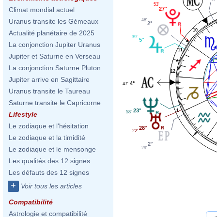
53'
27°
Climat mondial actuel
48'
Uranus transite les Gémeaux
2°
10
Actualité planétaire de 2025
39'
5°
La conjonction Jupiter Uranus
11
Jupiter et Saturne en Verseau
La conjonction Saturne Pluton
12
Jupiter arrive en Sagittaire
4°
47'
Uranus transite le Taureau
Saturne transite le Capricorne
23°
1
58'
Lifestyle
Le zodiaque et l'hésitation
28°
22'
Le zodiaque et la timidité
2°
29'
Le zodiaque et le mensonge
Les qualités des 12 signes
Les défauts des 12 signes
+
Voir tous les articles
Compatibilité
Astrologie et compatibilité