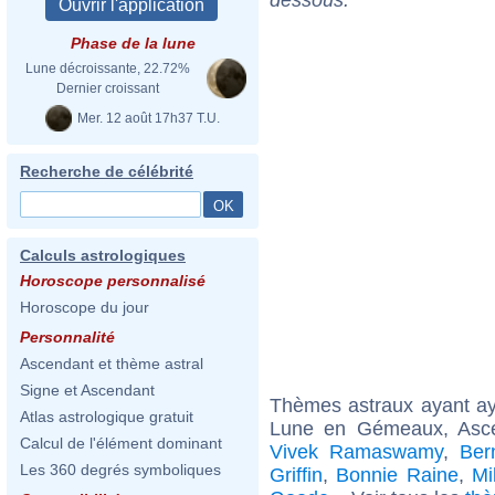
Phase de la lune
Lune décroissante, 22.72%
Dernier croissant
Mer. 12 août 17h37 T.U.
Recherche de célébrité
Calculs astrologiques
Horoscope personnalisé
Horoscope du jour
Personnalité
Ascendant et thème astral
Signe et Ascendant
Thèmes astraux ayant a
Atlas astrologique gratuit
Lune en Gémeaux, Asce
Calcul de l'élément dominant
Vivek Ramaswamy
,
Ber
Les 360 degrés symboliques
Griffin
,
Bonnie Raine
,
Mi