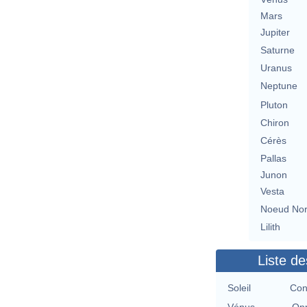
Mars
Jupiter
Saturne
Uranus
Neptune
Pluton
Chiron
Cérès
Pallas
Junon
Vesta
Noeud No
Lilith
Liste de
Soleil
Con