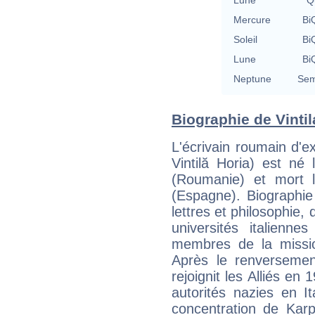
Lune
Qu
Mercure
BiQ
Soleil
BiQ
Lune
BiQ
Neptune
Sem
Biographie de Vintila
L'écrivain roumain d'ex
Vintilă Horia) est n
(Roumanie) et mort l
(Espagne). Biographie
lettres et philosophie,
universités italienne
membres de la missi
Après le renversemen
rejoignit les Alliés en 
autorités nazies en I
concentration de Karp