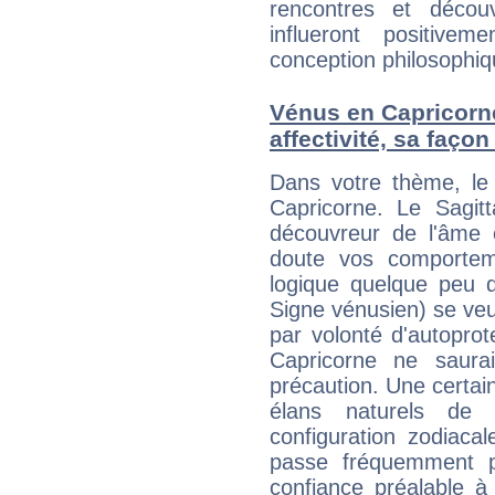
rencontres et décou
influeront positive
conception philosophiqu
Vénus en Capricorne 
affectivité, sa faço
Dans votre thème, le 
Capricorne. Le Sagitt
découvreur de l'âme 
doute vos comporteme
logique quelque peu d
Signe vénusien) se veut
par volonté d'autoprot
Capricorne ne saurai
précaution. Une certain
élans naturels de 
configuration zodiaca
passe fréquemment p
confiance préalable à 