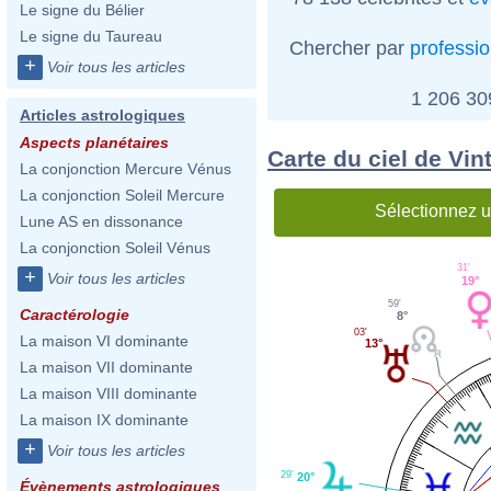
Le signe du Bélier
Le signe du Taureau
Chercher par
professi
+
Voir tous les articles
1 206 3
Articles astrologiques
Aspects planétaires
Carte du ciel de Vint
La conjonction Mercure Vénus
La conjonction Soleil Mercure
Sélectionnez u
Lune AS en dissonance
La conjonction Soleil Vénus
31'
+
Voir tous les articles
19°
59'
Caractérologie
8°
03'
La maison VI dominante
13°
La maison VII dominante
La maison VIII dominante
La maison IX dominante
+
Voir tous les articles
29'
20°
Évènements astrologiques