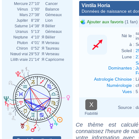
Mercure
27°10'
Cancer
Vintila Horia
Vénus
1°00'
Balance
Données de naissance et dom
Mars
27°38'
Gémeaux
Jupiter
8°28'
Lion
Ajouter aux favoris
(1 fan)
Saturne
14°38'
Я
Bélier
Uranus
5°13'
Gémeaux
s
Né le :
Neptune
4°10'
Я
Bélier
i
Pluton
4°01'
Я
Verseau
à :
S
Chiron
0°52'
Я
Taureau
Soleil :
2
Nœud vrai
29°53'
Я
Verseau
Lune :
2
Lilith vraie
21°14'
Я
Capricorne
S
Dominantes
:
J
F
Astrologie Chinoise
:
L
Numérologie
:
c
Vues
:
5
X
Source :
d
Fiabilité
Ce thème est calculé 
connaissez l'heure de nai
votre information ave