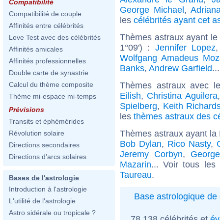
Compatibilité
George Michael
,
Adrian
Compatibilité de couple
les
célébrités ayant cet a
Affinités entre célébrités
Thèmes astraux ayant le 
Love Test avec des célébrités
1°09') :
Jennifer Lopez
Affinités amicales
Wolfgang Amadeus Moz
Affinités professionnelles
Banks
,
Andrew Garfield
..
Double carte de synastrie
Thèmes astraux avec l
Calcul du thème composite
Eilish
,
Christina Aguilera
Thème mi-espace mi-temps
Spielberg
,
Keith Richard
Prévisions
les
thèmes astraux des c
Transits et éphémérides
Thèmes astraux ayant la
Révolution solaire
Bob Dylan
,
Rico Nasty
,
Directions secondaires
Jeremy Corbyn
,
Georg
Directions d'arcs solaires
Mazarin
... Voir tous les
Taureau
.
Bases de l'astrologie
Introduction à l'astrologie
Base astrologique de 
L'utilité de l'astrologie
Astro sidérale ou tropicale ?
78 138 célébrités et
év