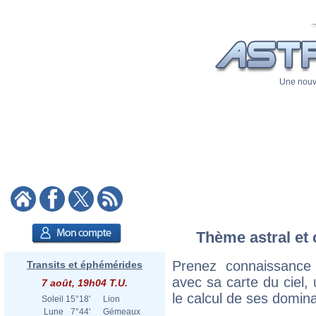
Une nouve
Thème astral et c
Prenez connaissance 
Transits et éphémérides
avec sa carte du ciel, 
7 août, 19h04 T.U.
le calcul de ses domina
Soleil
15°18'
Lion
Lune
7°44'
Gémeaux