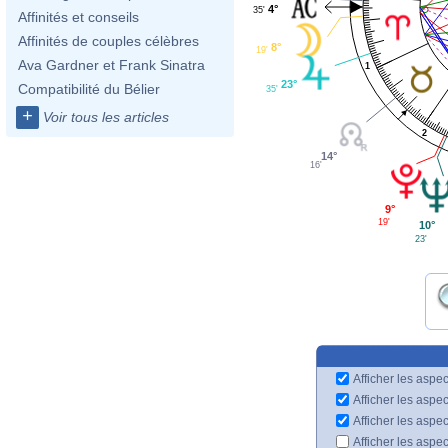
4°
35'
Affinités et conseils
Affinités de couples célèbres
8°
19'
Ava Gardner et Frank Sinatra
1
23°
Compatibilité du Bélier
35'
+
Voir tous les articles
2
14°
16'
9°
19'
10°
23'
Afficher les aspec
Afficher les aspe
Afficher les aspe
Afficher les aspe