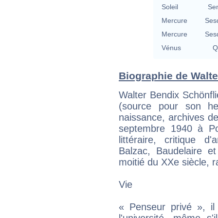
Soleil
Se
Mercure
Ses
Mercure
Ses
Vénus
Q
Biographie de Walte
Walter Bendix Schönflie
(source pour son he
naissance, archives de
septembre 1940 à Por
littéraire, critique 
Balzac, Baudelaire e
moitié du XXe siècle, r
Vie
« Penseur privé », i
l'université, même s'