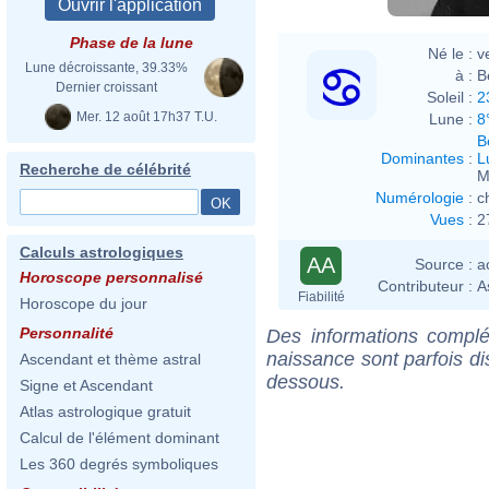
Phase de la lune
Né le :
v
Lune décroissante, 39.33%
à :
B
Dernier croissant
Soleil :
2
Mer. 12 août 17h37 T.U.
Lune :
8
B
Dominantes
:
L
Recherche de célébrité
M
Numérologie
:
c
Vues
:
2
Calculs astrologiques
AA
Source :
a
Horoscope personnalisé
Contributeur :
A
Fiabilité
Horoscope du jour
Personnalité
Des informations complé
naissance sont parfois di
Ascendant et thème astral
dessous.
Signe et Ascendant
Atlas astrologique gratuit
Calcul de l'élément dominant
Les 360 degrés symboliques