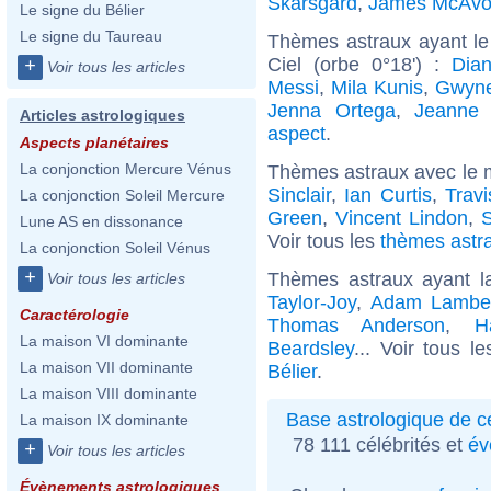
Skarsgard
,
James McAvo
Le signe du Bélier
Le signe du Taureau
Thèmes astraux ayant le
Ciel (orbe 0°18') :
Dia
+
Voir tous les articles
Messi
,
Mila Kunis
,
Gwyne
Jenna Ortega
,
Jeanne 
Articles astrologiques
aspect
.
Aspects planétaires
La conjonction Mercure Vénus
Thèmes astraux avec le 
Sinclair
,
Ian Curtis
,
Trav
La conjonction Soleil Mercure
Green
,
Vincent Lindon
,
S
Lune AS en dissonance
Voir tous les
thèmes astra
La conjonction Soleil Vénus
+
Thèmes astraux ayant l
Voir tous les articles
Taylor-Joy
,
Adam Lambe
Caractérologie
Thomas Anderson
,
H
La maison VI dominante
Beardsley
... Voir tous l
La maison VII dominante
Bélier
.
La maison VIII dominante
Base astrologique de cé
La maison IX dominante
78 111 célébrités et
év
+
Voir tous les articles
Évènements astrologiques