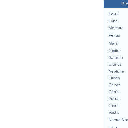
Pos
Soleil
Lune
Mercure
Vénus
Mars
Jupiter
Saturne
Uranus
Neptune
Pluton
Chiron
Cérès
Pallas
Junon
Vesta
Noeud No
Lilith