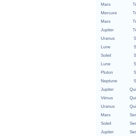
Mars
T
Mercure
T
Mars
T
Jupiter
T
Uranus
S
Lune
S
Soleil
S
Lune
S
Pluton
S
Neptune
S
Jupiter
Qu
Vénus
Qu
Uranus
Qu
Mars
Se
Soleil
Se
Jupiter
Se