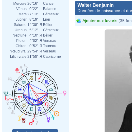
Mercure
26°16'
Cancer
Walter Benjamin
Vénus
0°22'
Balance
Données de naissance et dom
Mars
27°13'
Gémeaux
Jupiter
8°19'
Lion
Ajouter aux favoris
(35 fan
Saturne
14°38'
Я
Bélier
Uranus
5°12'
Gémeaux
Neptune
4°10'
Я
Bélier
Pluton
4°02'
Я
Verseau
Chiron
0°52'
Я
Taureau
Nœud vrai
29°54'
Я
Verseau
Lilith vraie
21°58'
Я
Capricorne