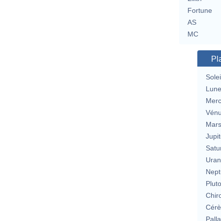
Fortune
AS
MC
Pl
Solei
Lun
Merc
Vén
Mar
Jupit
Satu
Uran
Nept
Plut
Chir
Cérè
Pall