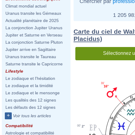
Chercher par
professi
Climat mondial actuel
Uranus transite les Gémeaux
1 205 9
Actualité planétaire de 2025
La conjonction Jupiter Uranus
Carte du ciel de Wa
Jupiter et Saturne en Verseau
Placidus)
La conjonction Saturne Pluton
Jupiter arrive en Sagittaire
Sélectionnez u
Uranus transite le Taureau
Saturne transite le Capricorne
Lifestyle
Le zodiaque et l'hésitation
31'
Le zodiaque et la timidité
16°
Le zodiaque et le mensonge
11
Les qualités des 12 signes
Les défauts des 12 signes
+
Voir tous les articles
12
Compatibilité
00'
2°
Astrologie et compatibilité